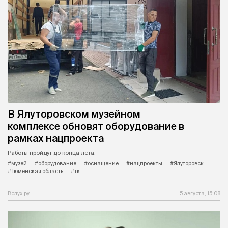
В Ялуторовском музейном
комплексе обновят оборудование в
рамках нацпроекта
Работы пройдут до конца лета.
#музей
#оборудование
#оснащение
#нацпроекты
#Ялуторовск
#Тюменская область
#тк
Вслух.ру
5 августа, 15:08