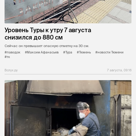
Уровень Туры к утру 7 августа
снизился до 880 см
Сейчас он превышает опасную отметку на 30 см.
#паводок
#Максим Афанасьев
#Тура
#Тюмень
#новости Тюмени
#тк
Вслух.ру
7 августа, 09:16