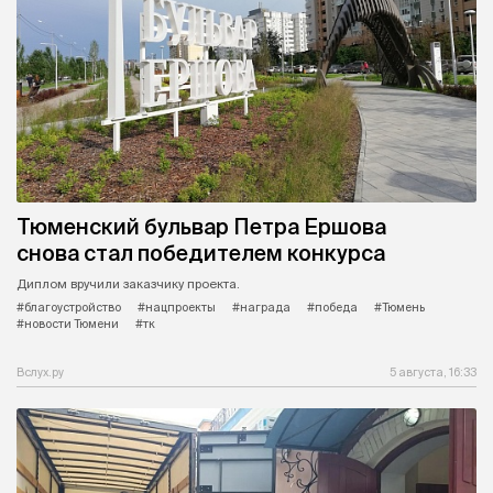
Тюменский бульвар Петра Ершова
снова стал победителем конкурса
Диплом вручили заказчику проекта.
#благоустройство
#нацпроекты
#награда
#победа
#Тюмень
#новости Тюмени
#тк
Вслух.ру
5 августа, 16:33