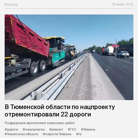
Вслух.ру
31 июля, 14:12
В Тюменской области по нацпроекту
отремонтировали 22 дороги
Подрядчики выполняют комплекс работ.
#дороги
#нацпроекты
#ремонт
#ГУС
#Тюмень
#Тюменская область
#новости Тюмени
#тк