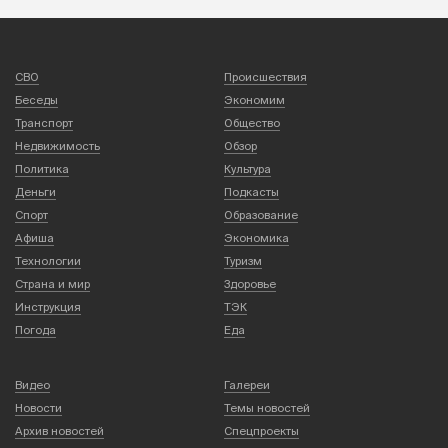
СВО
Происшествия
Беседы
Экономим
Транспорт
Общество
Недвижимость
Обзор
Политика
Культура
Деньги
Подкасты
Спорт
Образование
Афиша
Экономика
Технологии
Туризм
Страна и мир
Здоровье
Инструкция
ТЭК
Погода
Еда
Видео
Галереи
Новости
Темы новостей
Архив новостей
Спецпроекты