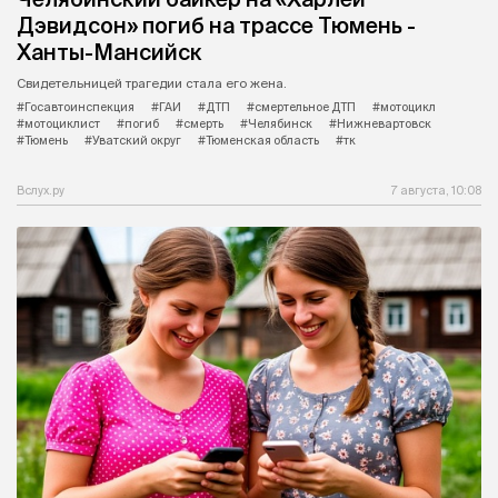
Дэвидсон» погиб на трассе Тюмень -
Ханты-Мансийск
Свидетельницей трагедии стала его жена.
#Госавтоинспекция
#ГАИ
#ДТП
#смертельное ДТП
#мотоцикл
#мотоциклист
#погиб
#смерть
#Челябинск
#Нижневартовск
#Тюмень
#Уватский округ
#Тюменская область
#тк
Вслух.ру
7 августа, 10:08