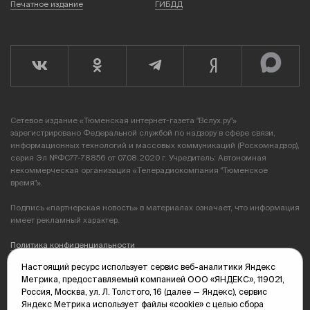
Печатное издание
ГИБДД
Сетевое издание «Тюменская интернет-газета "Вслух.ру"»
зарегистрировано Федеральной службой по надзору в сфере связи,
информационных технологий и массовых коммуникаций (Роскомнадзор),
серия Эл №ФС77-78856 от 07.08.2020 г. Учредитель: Автономная
некоммерческая организация «Телерадиокомпания "Тюменское
время"».
Подпись «партнерская новость» в материалах означает, что информация
имеет рекламный характер.
Политика конфиденциальности
Настоящий ресурс использует сервис веб-аналитики Яндекс
Редакция: 625035, Тюмень, пр. Геологоразведчиков, 28А
Метрика, предоставляемый компанией ООО «ЯНДЕКС», 119021,
(3452) 68-89-05
Россия, Москва, ул. Л. Толстого, 16 (далее — Яндекс), сервис
edit@vsluh.ru
Яндекс Метрика использует файлы «cookie» с целью сбора