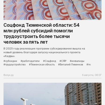
Соцфонд Тюменской области: 54
млн рублей субсидий помогли
трудоустроить более тысячи
человек за пять лет
В 2025 году реализация программ субсидирования вышла на
новый уровень благодаря запуску национального проекта
«Кадры».
#субсидии
#работодатели
#Соцфонд
#СФР
#инвалиды
#трудоустройство
#Тюменская область
#Виталий Левенков
#тк
Вслух.ру
6 августа, 08:07