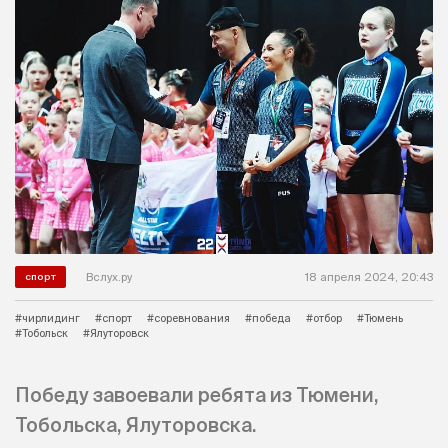
Вслух.ру
18 апреля 2024, 20:43
спорт
#чирлидинг
#спорт
#соревнования
#победа
#отбор
#Тюмень
#Тобольск
#Ялуторовск
Победу завоевали ребята из Тюмени,
Тобольска, Ялуторовска.