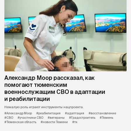
Александр Моор рассказал, как
помогают тюменским
военнослужащим СВО в адаптации
и реабилитации
Немалую роль играют инструменты нацпроекта.
#Александр Моор
#реабилитация
#адаптация
#восстановление
#СВО
#участники СВО
#ветераны
#Градостроитель
#Тюмень
#Тюменская область
#новости Тюмени
#тк