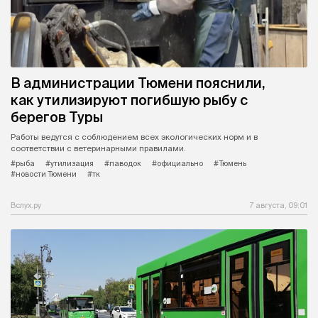
В администрации Тюмени пояснили,
как утилизируют погибшую рыбу с
берегов Туры
Работы ведутся с соблюдением всех экологических норм и в
соответствии с ветеринарными правилами.
#рыба
#утилизация
#паводок
#официально
#Тюмень
#новости Тюмени
#тк
Вслух.ру
7 августа, 09:01