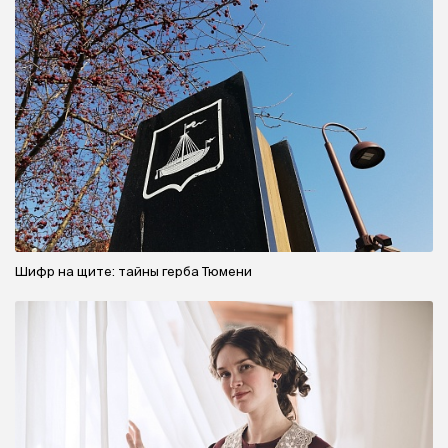
Шифр на щите: тайны герба Тюмени