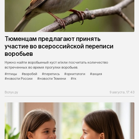
Тюменцам предлагают принять
участие во всероссийской переписи
воробьев
Нужно найти воробьиный куст и/или посчитать количество
встреченных во время прогулки воробьев.
#птицы
#воробей
#перепись
#орнитологи
#акция
#новости России
#новости Тюмени
#тк
Вслух.ру
9 августа, 17:43