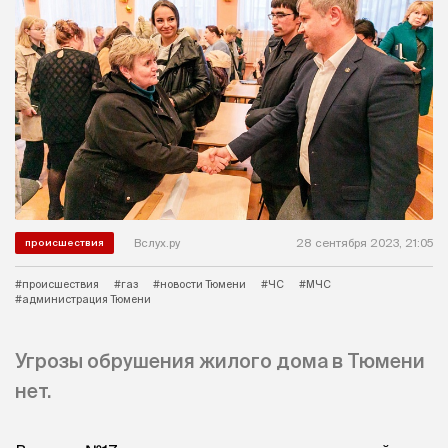
Вслух.ру
28 сентября 2023, 21:05
происшествия
#происшествия
#газ
#новости Тюмени
#ЧС
#МЧС
#администрация Тюмени
Угрозы обрушения жилого дома в Тюмени
нет.