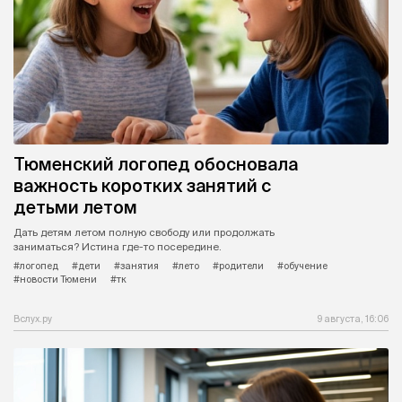
Тюменский логопед обосновала
важность коротких занятий с
детьми летом
Дать детям летом полную свободу или продолжать
заниматься? Истина где-то посередине.
#логопед
#дети
#занятия
#лето
#родители
#обучение
#новости Тюмени
#тк
Вслух.ру
9 августа, 16:06