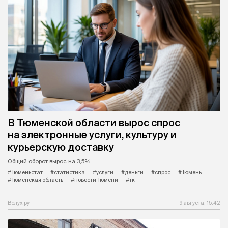
В Тюменской области вырос спрос
на электронные услуги, культуру и
курьерскую доставку
Общий оборот вырос на 3,5%.
#Тюменьстат
#статистика
#услуги
#деньги
#спрос
#Тюмень
#Тюменская область
#новости Тюмени
#тк
Вслух.ру
9 августа, 15:42