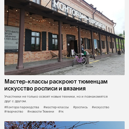
Мастер-классы раскроют тюменцам
искусство росписи и вязания
Участники не только освоят новые техники, но и познакомятся
друг с другом.
#Контора пароходства
#мастер-классы
#роспись
#искусство
#творчество
#новости Тюмени
#тк