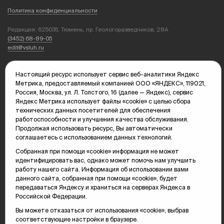
Политика конфиденциальности
Редакция: 625035, Тюмень, пр. Геологоразведчиков, 28А
(3452) 68-89-05
edit@vsluh.ru
Главный редактор: Панкина Т.Ю.
Настоящий ресурс использует сервис веб-аналитики Яндекс
kika@vsluh.ru
Метрика, предоставляемый компанией ООО «ЯНДЕКС», 119021,
Россия, Москва, ул. Л. Толстого, 16 (далее — Яндекс), сервис
По вопросам рекламы:
Яндекс Метрика использует файлы «cookie» с целью сбора
(3452) 68-89-78
технических данных посетителей для обеспечения
kotovaev@sibinformburo.ru
работоспособности и улучшения качества обслуживания.
mim@vsluh.ru
Продолжая использовать ресурс, Вы автоматически
соглашаетесь с использованием данных технологий.
Собранная при помощи «cookie» информация не может
идентифицировать вас, однако может помочь нам улучшить
работу нашего сайта. Информация об использовании вами
данного сайта, собранная при помощи «cookie», будет
передаваться Яндексу и храниться на серверах Яндекса в
© 2000-2026 Тюменская интернет-газета «Вслух.ру»
Российской Федерации.
16+
Карта сайта
Вы можете отказаться от использования «cookie», выбрав
соответствующие настройки в браузере.