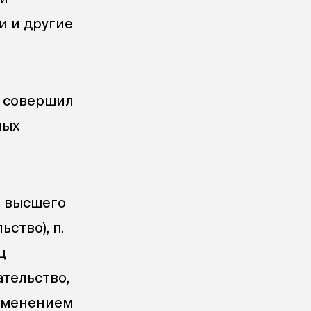
и и другие
и совершил
ных
ие высшего
ьство), п.
ц
гательство,
рименением