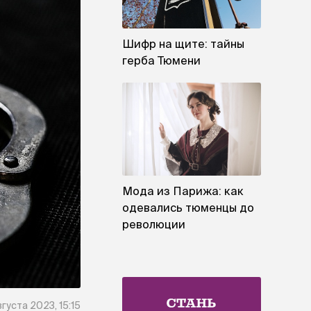
Шифр на щите: тайны
герба Тюмени
Мода из Парижа: как
одевались тюменцы до
революции
вгуста 2023, 15:15