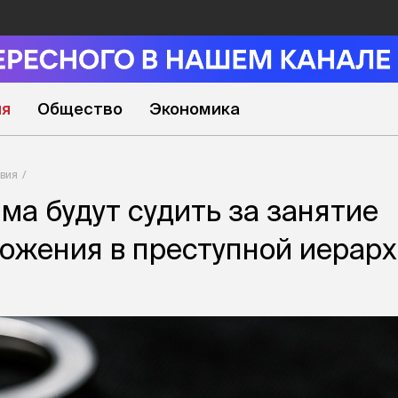
ия
Общество
Экономика
вия
а будут судить за занятие
ожения в преступной иерар