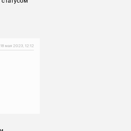
 статусом
18 мая 2023, 12:12
еи