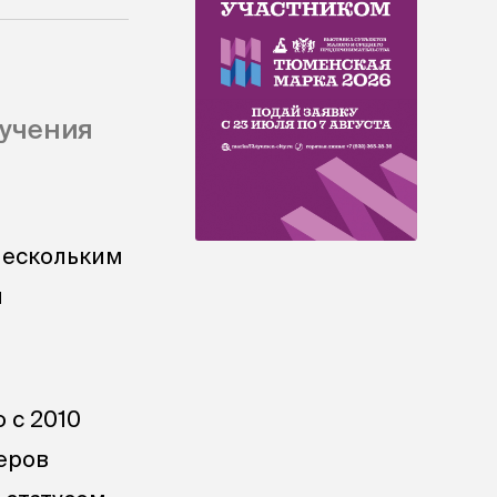
учения
нескольким
я
 с 2010
деров