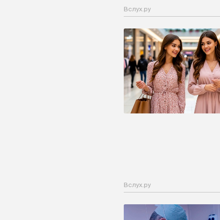
Вслух.ру
Вслух.ру