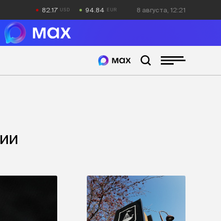
82.17
94.84
8 августа, 12:21
хии