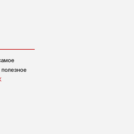
самое
е полезное
X