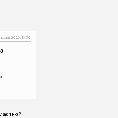
января 2023, 10:50
з
ов
бластной