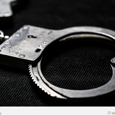
у
31 а