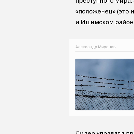
преступного мира.
«положенец» (это 
и Ишимском районе
Александр Миронов
Лидер управлял пр