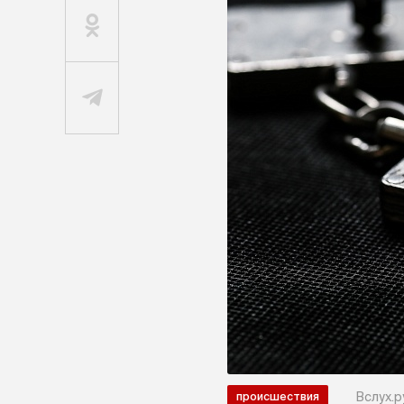
Вслух.р
происшествия