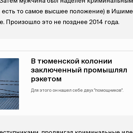
 Затем мужчина был наделен криминальным
и есть то самое высшее положение) в Ишиме
. Произошло это не позднее 2014 года.
В тюменской колонии
заключенный промышлял
рэкетом
Для этого он нашел себе двух "помощников".
еступниками, продвигал криминальные ид