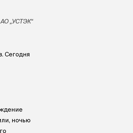
 АО „УСТЭК“
в. Сегодня
реждение
или, ночью
го