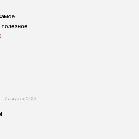
самое
е полезное
X
7 августа, 15:05
м