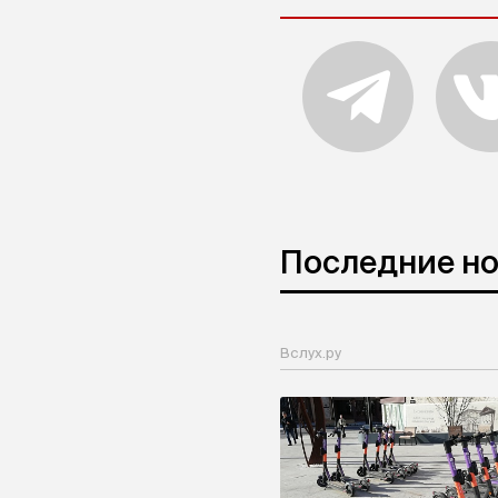
Последние н
Вслух.ру