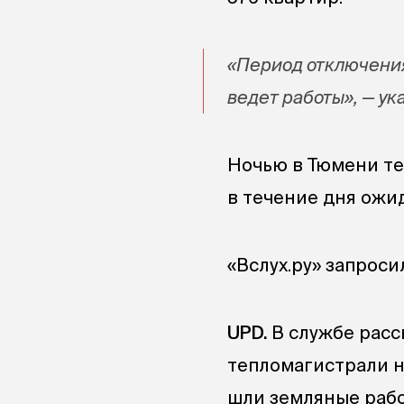
«Период отключения
ведет работы», — ук
Ночью в Тюмени те
в течение дня ожид
«Вслух.ру» запрос
UPD.
В службе расск
тепломагистрали на
шли земляные рабо