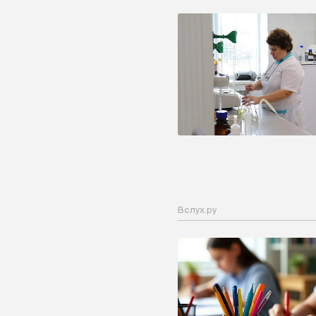
Вслух.ру