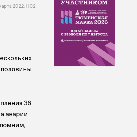
 марта 2022, 11:02
нескольких
о половины
опления 36
за аварии
апомним,