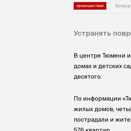
Вслух.р
происшествия
Устранять повр
В центре Тюмени и
домах и детских са
десятого.
По информации «Тю
жилых домов, четыр
пострадали и жител
576 квартир.