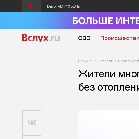
Dipol FM | 105,6 fm
СВО
Происшеств
Вслух.ru
Новости
Происшест
Жители мног
без отоплен