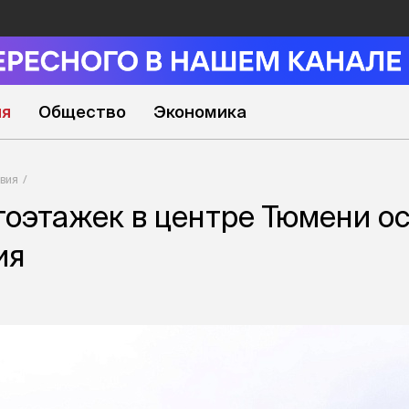
ия
Общество
Экономика
вия
оэтажек в центре Тюмени о
ия