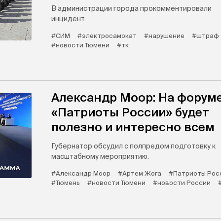
В администрации города прокомментировали
инцидент.
#СИМ
#электросамокат
#нарушение
#штраф
#новости Тюмени
#тк
Александр Моор: На форум
«Патриоты России» будет
полезно и интересно всем
Губернатор обсудил с полпредом подготовку к
масштабному мероприятию.
#Александр Моор
#Артем Жога
#Патриоты Рос
#Тюмень
#новости Тюмени
#новости России