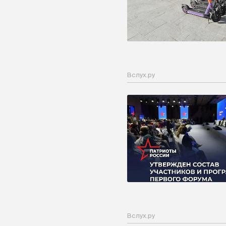
Вслух.ру
Вслух.ру