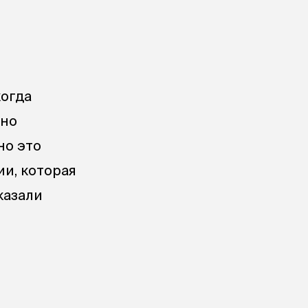
когда
чно
но это
ии, которая
казали