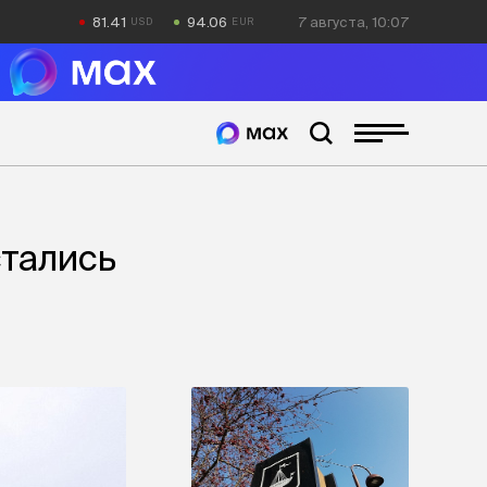
81.41
94.06
7 августа, 10:07
стались