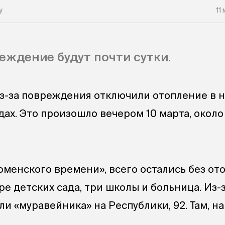
у
11
еждение будут почти сутки.
з-за повреждения отключили отопление в 
дах. Это произошло вечером 10 марта, окол
менского времени», всего остались без от
е детских сада, три школы и больница. Из-
и «муравейника» на Республики, 92. Там, н