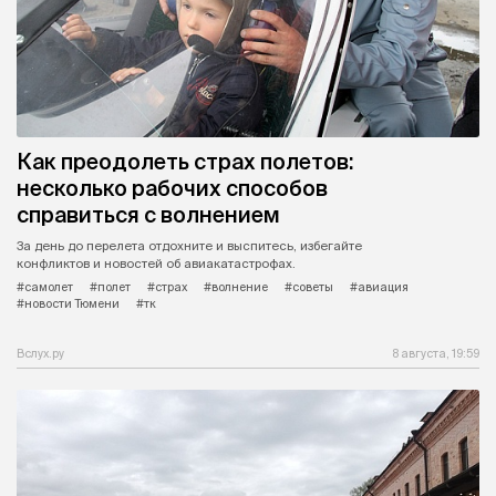
Как преодолеть страх полетов:
несколько рабочих способов
справиться с волнением
За день до перелета отдохните и выспитесь, избегайте
конфликтов и новостей об авиакатастрофах.
#самолет
#полет
#страх
#волнение
#советы
#авиация
#новости Тюмени
#тк
Вслух.ру
8 августа, 19:59