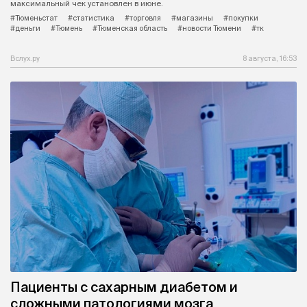
максимальный чек установлен в июне.
#Тюменьстат
#статистика
#торговля
#магазины
#покупки
#деньги
#Тюмень
#Тюменская область
#новости Тюмени
#тк
Вслух.ру
8 августа, 16:53
Пациенты с сахарным диабетом и
сложными патологиями мозга