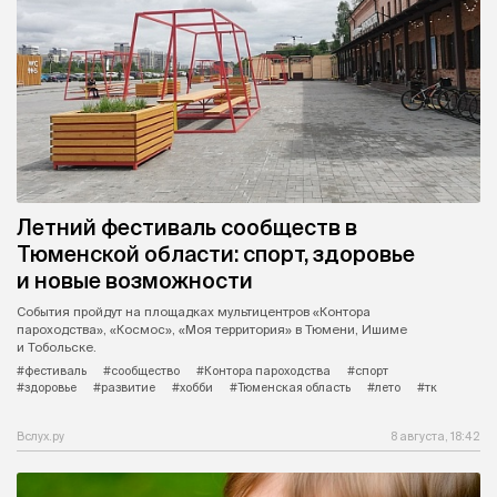
Летний фестиваль сообществ в
Тюменской области: спорт, здоровье
и новые возможности
События пройдут на площадках мультицентров «Контора
пароходства», «Космос», «Моя территория» в Тюмени, Ишиме
и Тобольске.
#фестиваль
#сообщество
#Контора пароходства
#спорт
#здоровье
#развитие
#хобби
#Тюменская область
#лето
#тк
Вслух.ру
8 августа, 18:42