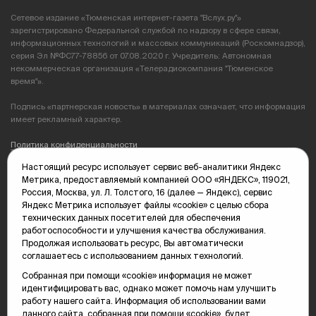
Сетевое издание «Тюменская интернет-газета "Вслух.ру"»
зарегистрировано Федеральной службой по надзору в сфере связи,
информационных технологий и массовых коммуникаций (Роскомнадзор),
серия Эл №ФС77-78856 от 07.08.2020 г. Учредитель: Автономная
некоммерческая организация «Телерадиокомпания "Тюменское
время"».
Подпись «партнерская новость» в материалах означает, что информация
имеет рекламный характер.
Политика конфиденциальности
Настоящий ресурс использует сервис веб-аналитики Яндекс
Редакция: 625035, Тюмень, пр. Геологоразведчиков, 28А
Метрика, предоставляемый компанией ООО «ЯНДЕКС», 119021,
(3452) 68-89-05
Россия, Москва, ул. Л. Толстого, 16 (далее — Яндекс), сервис
edit@vsluh.ru
Яндекс Метрика использует файлы «cookie» с целью сбора
технических данных посетителей для обеспечения
Главный редактор: Панкина Т.Ю.
работоспособности и улучшения качества обслуживания.
kika@vsluh.ru
Продолжая использовать ресурс, Вы автоматически
соглашаетесь с использованием данных технологий.
По вопросам рекламы:
(3452) 68-89-78
Собранная при помощи «cookie» информация не может
kotovaev@sibinformburo.ru
идентифицировать вас, однако может помочь нам улучшить
mim@vsluh.ru
работу нашего сайта. Информация об использовании вами
данного сайта, собранная при помощи «cookie», будет