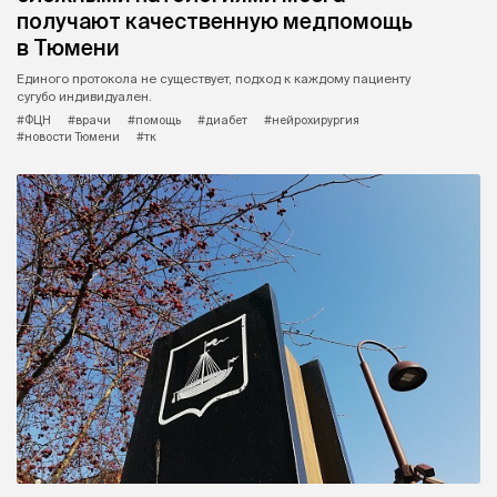
получают качественную медпомощь
в Тюмени
Единого протокола не существует, подход к каждому пациенту
сугубо индивидуален.
#ФЦН
#врачи
#помощь
#диабет
#нейрохирургия
#новости Тюмени
#тк