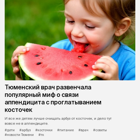
Тюменский врач развенчала
популярный миф о связи
аппендицита с проглатыванием
косточек
И все же детям лучше очищать арбуз от косточек, и дело тут
вовсе не в аппендиците.
#дети
#арбуз
#косточки
#питание
#врач
#советы
#новости Тюмени
#тк