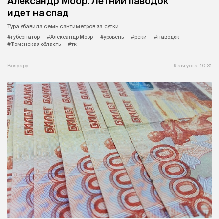
Александр Моор: Летний паводок
идет на спад
Тура убавила семь сантиметров за сутки.
#губернатор
#Александр Моор
#уровень
#реки
#паводок
#Тюменская область
#тк
Вслух.ру
9 августа, 10:31