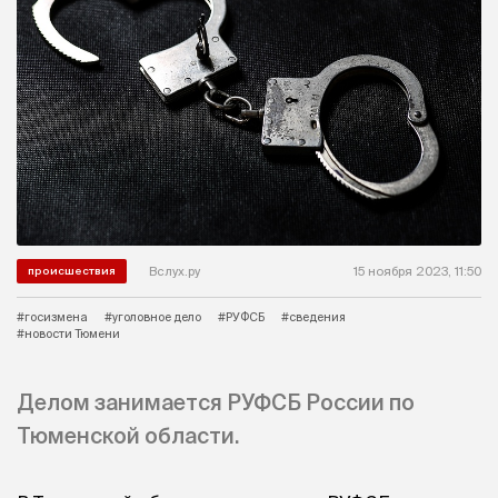
Вслух.ру
15 ноября 2023, 11:50
происшествия
#госизмена
#уголовное дело
#РУФСБ
#сведения
#новости Тюмени
Делом занимается РУФСБ России по
Тюменской области.