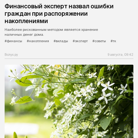
Финансовый эксперт назвал ошибки
граждан при распоряжении
накоплениями
Наиболее рискованным методом является хранение
наличных денег дома.
#финансы
#накопления
#вклады
#эксперт
#советы
#тк
Вслух.ру
9 августа, 09:42