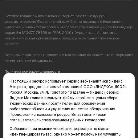
Сетевое издание «Тюменская интернет-газета "Вслух.ру"»
зарегистрировано Федеральной службой по надзору в сфере связи,
информационных технологий и массовых коммуникаций (Роскомнадзор),
серия Эл №ФС77-78856 от 07.08.2020 г. Учредитель: Автономная
некоммерческая организация «Телерадиокомпания "Тюменское
время"».
Подпись «партнерская новость» в материалах означает, что информация
имеет рекламный характер.
Политика конфиденциальности
Настоящий ресурс использует сервис веб-аналитики Яндекс
Редакция: 625035, Тюмень, пр. Геологоразведчиков, 28А
Метрика, предоставляемый компанией ООО «ЯНДЕКС», 119021,
(3452) 68-89-05
Россия, Москва, ул. Л. Толстого, 16 (далее — Яндекс), сервис
edit@vsluh.ru
Яндекс Метрика использует файлы «cookie» с целью сбора
технических данных посетителей для обеспечения
Главный редактор: Панкина Т.Ю.
работоспособности и улучшения качества обслуживания.
kika@vsluh.ru
Продолжая использовать ресурс, Вы автоматически
соглашаетесь с использованием данных технологий.
По вопросам рекламы:
(3452) 68-89-78
Собранная при помощи «cookie» информация не может
kotovaev@sibinformburo.ru
идентифицировать вас, однако может помочь нам улучшить