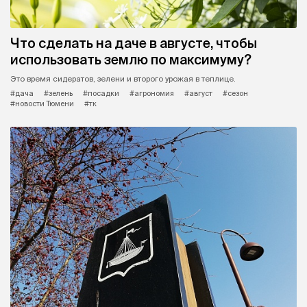
Что сделать на даче в августе, чтобы
использовать землю по максимуму?
Это время сидератов, зелени и второго урожая в теплице.
#дача
#зелень
#посадки
#агрономия
#август
#сезон
#новости Тюмени
#тк