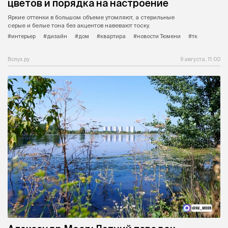
цветов и порядка на настроение
Яркие оттенки в большом объеме утомляют, а стерильные
серые и белые тона без акцентов навевают тоску.
#интерьер
#дизайн
#дом
#квартира
#новости Тюмени
#тк
Вслух.ру
9 августа, 11:00