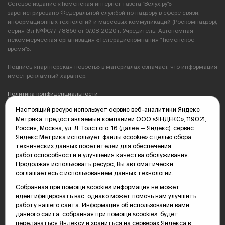
Сетевое издание «Тюменская интернет-газета "Вслух.ру"»
зарегистрировано Федеральной службой по надзору в сфере связи,
информационных технологий и массовых коммуникаций (Роскомнадзор),
серия Эл №ФС77-78856 от 07.08.2020 г. Учредитель: Автономная
некоммерческая организация «Телерадиокомпания "Тюменское
время"».
Подпись «партнерская новость» в материалах означает, что информация
имеет рекламный характер.
Политика конфиденциальности
Настоящий ресурс использует сервис веб-аналитики Яндекс
Редакция: 625035, Тюмень, пр. Геологоразведчиков, 28А
Метрика, предоставляемый компанией ООО «ЯНДЕКС», 119021,
(3452) 68-89-05
Россия, Москва, ул. Л. Толстого, 16 (далее — Яндекс), сервис
edit@vsluh.ru
Яндекс Метрика использует файлы «cookie» с целью сбора
технических данных посетителей для обеспечения
Главный редактор: Панкина Т.Ю.
работоспособности и улучшения качества обслуживания.
kika@vsluh.ru
Продолжая использовать ресурс, Вы автоматически
соглашаетесь с использованием данных технологий.
По вопросам рекламы:
(3452) 68-89-78
Собранная при помощи «cookie» информация не может
kotovaev@sibinformburo.ru
идентифицировать вас, однако может помочь нам улучшить
mim@vsluh.ru
работу нашего сайта. Информация об использовании вами
данного сайта, собранная при помощи «cookie», будет
передаваться Яндексу и храниться на серверах Яндекса в