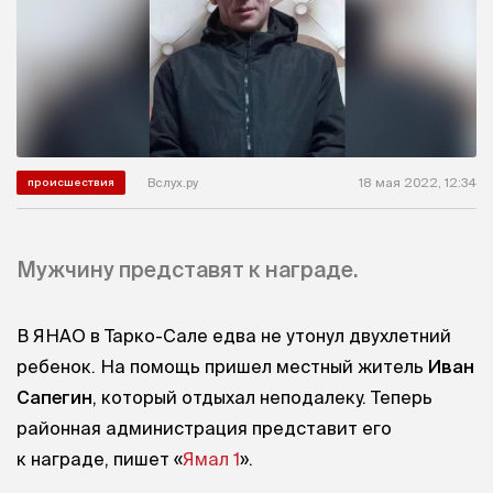
Вслух.ру
18 мая 2022, 12:34
происшествия
Мужчину представят к награде.
В ЯНАО в Тарко-Сале едва не утонул двухлетний
ребенок. На помощь пришел местный житель
Иван
Сапегин
, который отдыхал неподалеку. Теперь
районная администрация представит его
к награде, пишет «
Ямал 1
».