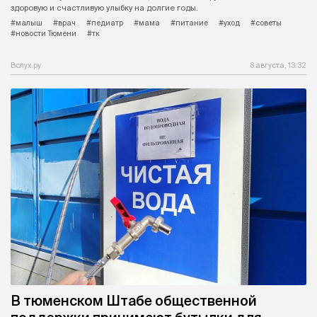
здоровую и счастливую улыбку на долгие годы.
#малыш
#врач
#педиатр
#мама
#питание
#уход
#советы
#новости Тюмени
#тк
Вслух.ру
8 августа, 13:32
В тюменском Штабе общественной