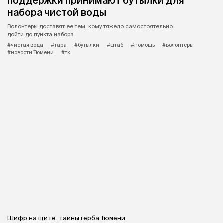
поддержки принимают бутылки для
набора чистой воды
Волонтеры доставят ее тем, кому тяжело самостоятельно
дойти до пункта набора.
#чистая вода
#тара
#бутылки
#штаб
#помощь
#волонтеры
#новости Тюмени
#тк
Шифр на щите: тайны герба Тюмени