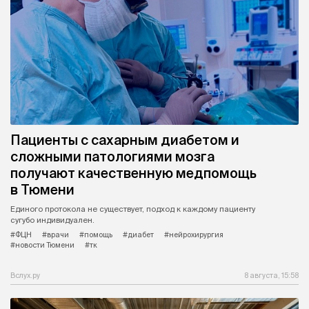
Пациенты с сахарным диабетом и
сложными патологиями мозга
получают качественную медпомощь
в Тюмени
Единого протокола не существует, подход к каждому пациенту
сугубо индивидуален.
#ФЦН
#врачи
#помощь
#диабет
#нейрохирургия
#новости Тюмени
#тк
Вслух.ру
8 августа, 15:58