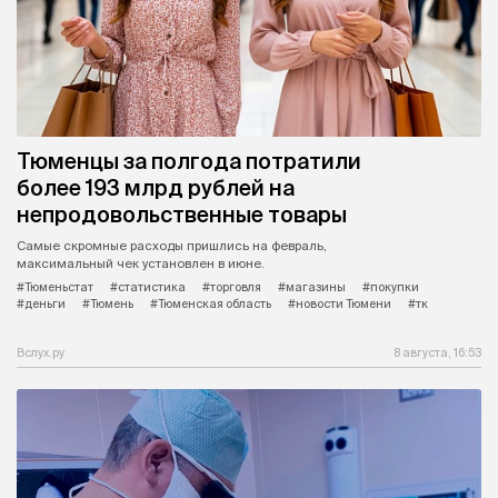
Тюменцы за полгода потратили
более 193 млрд рублей на
непродовольственные товары
Самые скромные расходы пришлись на февраль,
максимальный чек установлен в июне.
#Тюменьстат
#статистика
#торговля
#магазины
#покупки
#деньги
#Тюмень
#Тюменская область
#новости Тюмени
#тк
Вслух.ру
8 августа, 16:53