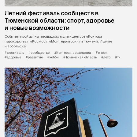
Летний фестиваль сообществ в
Тюменской области: спорт, здоровье
и новые возможности
События пройдут на площадках мультицентров «Контора
пароходства», «Космос», «Моя территория» в Тюмени, Ишиме
и Тобольске.
#фестиваль
#сообщество
#Контора пароходства
#спорт
#здоровье
#развитие
#хобби
#Тюменская область
#лето
#тк