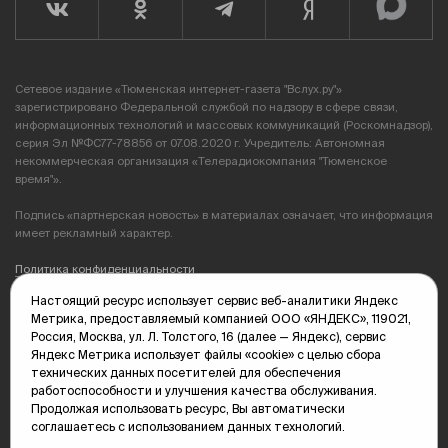
Сетевое издание «Тюменская интернет-газета "Вслух.ру"»
зарегистрировано Федеральной службой по надзору в сфере связи,
информационных технологий и массовых коммуникаций (Роскомнадзор),
серия Эл №ФС77-78856 от 07.08.2020 г. Учредитель: Автономная
некоммерческая организация «Телерадиокомпания "Тюменское
время"».
Подпись «партнерская новость» в материалах означает, что информация
имеет рекламный характер.
Политика конфиденциальности
Настоящий ресурс использует сервис веб-аналитики Яндекс
Редакция: 625035, Тюмень, пр. Геологоразведчиков, 28А
Метрика, предоставляемый компанией ООО «ЯНДЕКС», 119021,
(3452) 68-89-05
Россия, Москва, ул. Л. Толстого, 16 (далее — Яндекс), сервис
edit@vsluh.ru
Яндекс Метрика использует файлы «cookie» с целью сбора
технических данных посетителей для обеспечения
Главный редактор: Панкина Т.Ю.
работоспособности и улучшения качества обслуживания.
kika@vsluh.ru
Продолжая использовать ресурс, Вы автоматически
соглашаетесь с использованием данных технологий.
По вопросам рекламы: