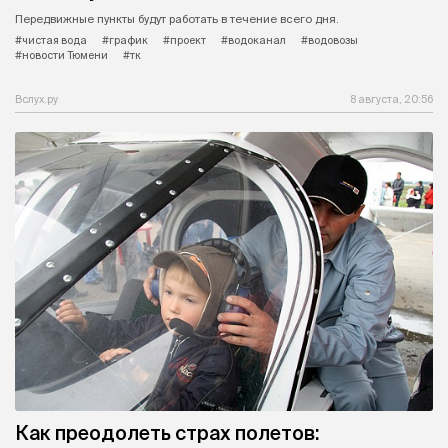
Передвижные пункты будут работать в течение всего дня.
#чистая вода
#график
#проект
#водоканал
#водовозы
#новости Тюмени
#тк
Вслух.ру
8 августа, 20:56
Как преодолеть страх полетов: