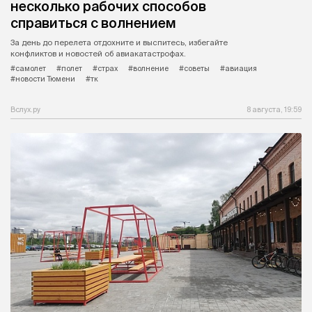
несколько рабочих способов
справиться с волнением
За день до перелета отдохните и выспитесь, избегайте
конфликтов и новостей об авиакатастрофах.
#самолет
#полет
#страх
#волнение
#советы
#авиация
#новости Тюмени
#тк
Вслух.ру
8 августа, 19:59