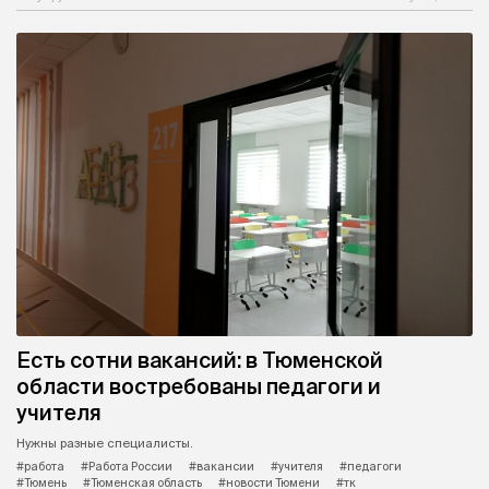
Есть сотни вакансий: в Тюменской
области востребованы педагоги и
учителя
Нужны разные специалисты.
#работа
#Работа России
#вакансии
#учителя
#педагоги
#Тюмень
#Тюменская область
#новости Тюмени
#тк