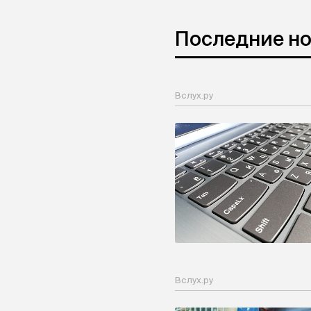
Последние н
Вслух.ру
Вслух.ру