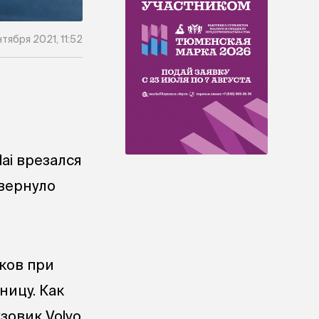
тября 2021, 11:52
ai врезался
свернуло
ков при
ницу. Как
зовик Volvo