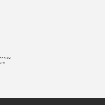
пление
ень