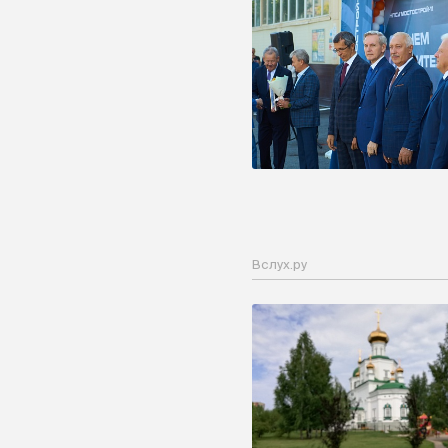
Вслух.ру