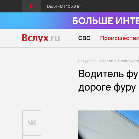
Dipol FM | 105,6 fm
СВО
Происшеств
Вслух.ru
Новости
Происшест
Водитель фу
дороге фуру