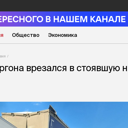
ия
Общество
Экономика
вия
ргона врезался в стоявшую 