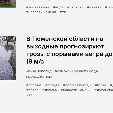
#чистая вода
#вода
#церковь
#мечеть
#Тю
#новости Тюмени
#тк
В Тюменской области на
выходные прогнозируют
грозы с порывами ветра до
18 м/с
Из-за непогоды возможны разного рода
происшествия.
#прогноз
#погода
#прогноз погоды
#гроза
#
#ветер
#Тюмень
#новости Тюмени
#Тюменска
#тк