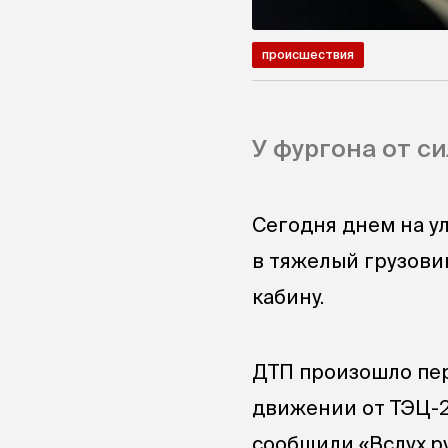
происшествия
У фургона от си
Сегодня днем на у
в тяжелый грузовик
кабину.
ДТП произошло пер
движении от ТЭЦ-2.
сообщили «Вслух.ру