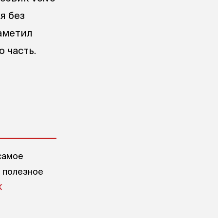
я без
заметил
 часть.
самое
е полезное
X