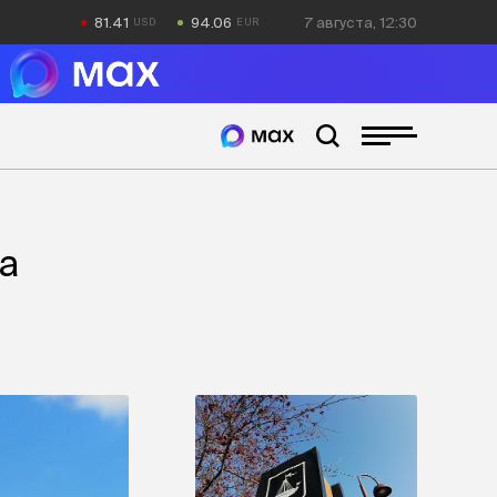
81.41
94.06
7 августа, 12:30
на