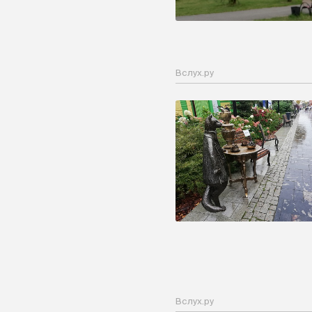
Вслух.ру
Вслух.ру