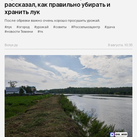
рассказал, как правильно убирать и
хранить лук
После обрезки важно очень хорошо просушить урожай.
#лук
#огород
#урожай
#советы
#Россельхозцентр
#дача
#новости Тюмени
#тк
Вслух.ру
8 августа, 10:35