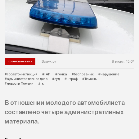
Вслух.ру
8 июня, 15:07
происшествия
#Госавтоинспекция
#ГАИ
#гонка
#бесправник
#нарушение
#административное дело
#суд
#штраф
#Тюмень
#новости Тюмени
#тк
В отношении молодого автомобилиста
составлено четыре административных
материала.