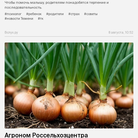
Чтобы помочь малышу, родителям понадобятся терпение и
последовательность.
#психолог
#ребенок
#родители
#страх
#советы
#новости Тюмени
#тк
Вслух.ру
8 августа, 10:52
Агроном Россельхозцентра