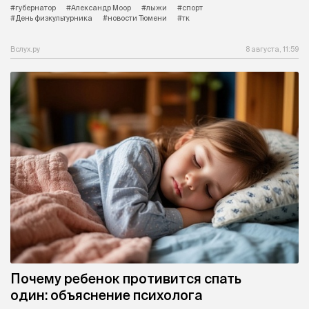
#губернатор
#Александр Моор
#лыжи
#спорт
#День физкультурника
#новости Тюмени
#тк
Вслух.ру
8 августа, 11:59
Почему ребенок противится спать
один: объяснение психолога