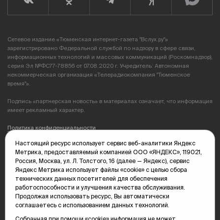
Сетевое издание «Тюменская интернет-газета "Вслух.ру"»
зарегистрировано Федеральной службой по надзору в сфере связи,
информационных технологий и массовых коммуникаций (Роскомнадзор),
серия Эл №ФС77-78856 от 07.08.2020 г. Учредитель: Автономная
некоммерческая организация «Телерадиокомпания "Тюменское
время"».
Подпись «партнерская новость» в материалах означает, что информация
имеет рекламный характер.
Политика конфиденциальности
Настоящий ресурс использует сервис веб-аналитики Яндекс
Редакция: 625035, Тюмень, пр. Геологоразведчиков, 28А
Метрика, предоставляемый компанией ООО «ЯНДЕКС», 119021,
(3452) 68-89-05
Россия, Москва, ул. Л. Толстого, 16 (далее — Яндекс), сервис
edit@vsluh.ru
Яндекс Метрика использует файлы «cookie» с целью сбора
технических данных посетителей для обеспечения
Главный редактор: Панкина Т.Ю.
работоспособности и улучшения качества обслуживания.
kika@vsluh.ru
Продолжая использовать ресурс, Вы автоматически
соглашаетесь с использованием данных технологий.
По вопросам рекламы:
(3452) 68-89-78
Собранная при помощи «cookie» информация не может