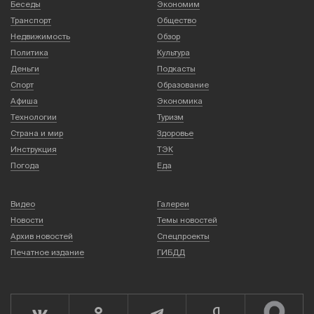
Беседы
Экономим
Транспорт
Общество
Недвижимость
Обзор
Политика
Культура
Деньги
Подкасты
Спорт
Образование
Афиша
Экономика
Технологии
Туризм
Страна и мир
Здоровье
Инструкция
ТЭК
Погода
Еда
Видео
Галереи
Новости
Темы новостей
Архив новостей
Спецпроекты
Печатное издание
ГИБДД