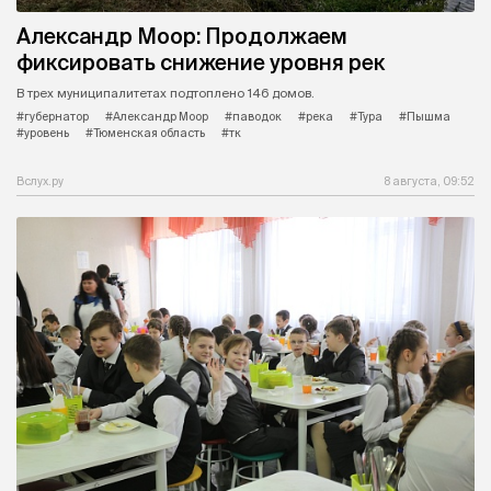
Александр Моор: Продолжаем
фиксировать снижение уровня рек
В трех муниципалитетах подтоплено 146 домов.
#губернатор
#Александр Моор
#паводок
#река
#Тура
#Пышма
#уровень
#Тюменская область
#тк
Вслух.ру
8 августа, 09:52