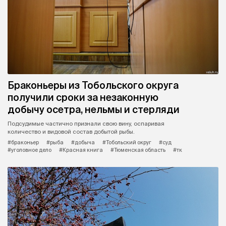
Браконьеры из Тобольского округа
получили сроки за незаконную
добычу осетра, нельмы и стерляди
Подсудимые частично признали свою вину, оспаривая
количество и видовой состав добытой рыбы.
#браконьер
#рыба
#добыча
#Тобольский округ
#суд
#уголовное дело
#Красная книга
#Тюменская область
#тк