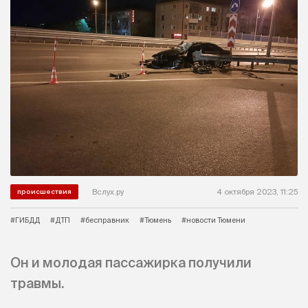
Вслух.ру
4 октября 2023, 11:25
происшествия
#ГИБДД
#ДТП
#бесправник
#Тюмень
#новости Тюмени
Он и молодая пассажирка получили
травмы.