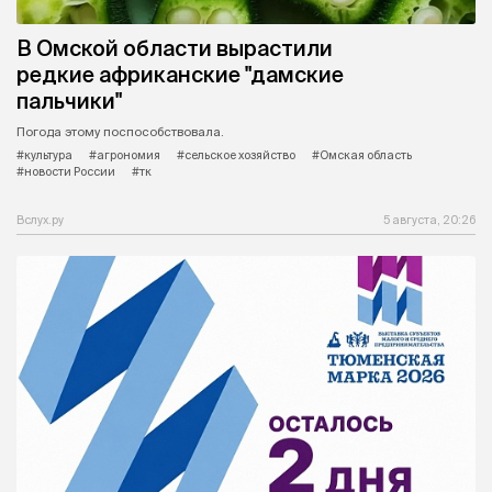
В Омской области вырастили
редкие африканские "дамские
пальчики"
Погода этому поспособствовала.
#культура
#агрономия
#сельское хозяйство
#Омская область
#новости России
#тк
Вслух.ру
5 августа, 20:26