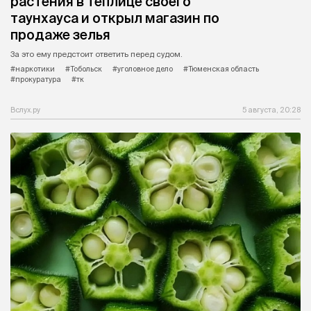
растения в теплице своего
таунхауса и открыл магазин по
продаже зелья
За это ему предстоит ответить перед судом.
#наркотики
#Тобольск
#уголовное дело
#Тюменская область
#прокуратура
#тк
Вслух.ру
5 августа, 20:28