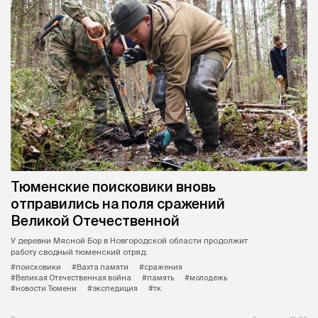
Тюменские поисковики вновь
отправились на поля сражений
Великой Отечественной
У деревни Мясной Бор в Новгородской области продолжит
работу сводный тюменский отряд.
#поисковики
#Вахта памяти
#сражения
#Великая Отечественная война
#память
#молодежь
#новости Тюмени
#экспедиция
#тк