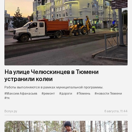
На улице Челюскинцев в Тюмени
устранили колеи
Работы выполняются в рамках муниципальной программы.
#Максим Афанасьев
#ремонт
#дороги
#Тюмень
#новости Тюмени
#тк
Вслух.ру
6 августа, 11:44