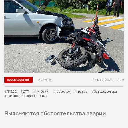
Вслух.ру
25 мая 2024, 14:29
происшествия
#ГИБДД
#ДТП
#питбайк
#подросток
#травма
#Заводоуковска
#Тюменская область
#тек
Выясняются обстоятельства аварии.