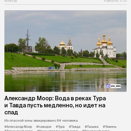
Вслух.ру
6 августа, 11:25
Александр Моор: Вода в реках Тура
и Тавда пусть медленно, но идет на
спад
Из опасной зоны эвакуировано 64 человека.
#Александр Моор
#паводок
#Тура
#Тавда
#Пышма
#Тюмень
#Тюменский округ
#Нижнетавдинский округ
#Ярковский округ