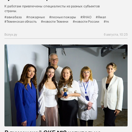
К работам привлечены специалисты из разных субъектов
страны.
#авиабаза
#пожарные
#лесные пожары
#ЯНАО
#Ямал
#Тюменская область
#новости Тюмени
#новости России
#тк
Вслух.ру
6 августа, 10:25