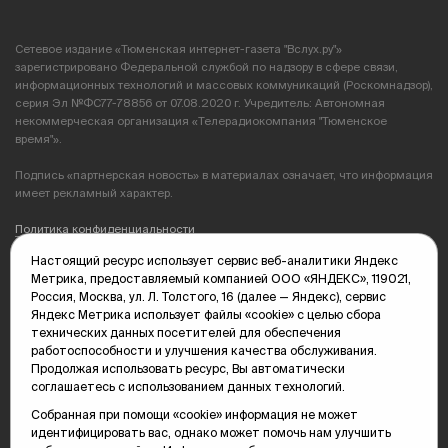
Сетевое издание «Тюменская интернет-газета "Вслух.ру"»
зарегистрировано Федеральной службой по надзору в сфере связи,
информационных технологий и массовых коммуникаций (Роскомнадзор),
серия Эл №ФС77-78856 от 07.08.2020 г. Учредитель: Автономная
некоммерческая организация «Телерадиокомпания "Тюменское
время"».
Подпись «партнерская новость» в материалах означает, что информация
имеет рекламный характер.
Политика конфиденциальности
Настоящий ресурс использует сервис веб-аналитики Яндекс
Редакция: 625035, Тюмень, пр. Геологоразведчиков, 28А
Метрика, предоставляемый компанией ООО «ЯНДЕКС», 119021,
(3452) 68-89-05
Россия, Москва, ул. Л. Толстого, 16 (далее — Яндекс), сервис
edit@vsluh.ru
Яндекс Метрика использует файлы «cookie» с целью сбора
технических данных посетителей для обеспечения
Главный редактор: Панкина Т.Ю.
работоспособности и улучшения качества обслуживания.
kika@vsluh.ru
Продолжая использовать ресурс, Вы автоматически
соглашаетесь с использованием данных технологий.
По вопросам рекламы:
(3452) 68-89-78
Собранная при помощи «cookie» информация не может
kotovaev@sibinformburo.ru
идентифицировать вас, однако может помочь нам улучшить
mim@vsluh.ru