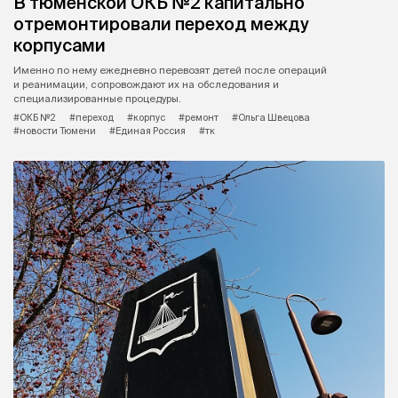
В тюменской ОКБ №2 капитально
отремонтировали переход между
корпусами
Именно по нему ежедневно перевозят детей после операций
и реанимации, сопровождают их на обследования и
специализированные процедуры.
#ОКБ №2
#переход
#корпус
#ремонт
#Ольга Швецова
#новости Тюмени
#Единая Россия
#тк