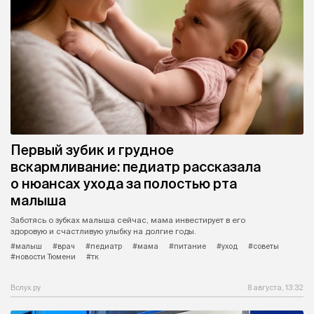
Первый зубик и грудное
вскармливание: педиатр рассказала
о нюансах ухода за полостью рта
малыша
Заботясь о зубках малыша сейчас, мама инвестирует в его
здоровую и счастливую улыбку на долгие годы.
#малыш
#врач
#педиатр
#мама
#питание
#уход
#советы
#новости Тюмени
#тк
Вслух.ру
8 августа, 13:32