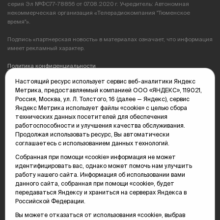
серия Эл №ФС77-78856 от 07.08.2020 г. Учредитель: Автономная
некоммерческая организация «Телерадиокомпания "Тюменское
время"».
Подпись «партнерская новость» в материалах означает, что информация
имеет рекламный характер.
Политика конфиденциальности
Настоящий ресурс использует сервис веб-аналитики Яндекс
Редакция: 625035, Тюмень, пр. Геологоразведчиков, 28А
Метрика, предоставляемый компанией ООО «ЯНДЕКС», 119021,
(3452) 68-89-05
Россия, Москва, ул. Л. Толстого, 16 (далее — Яндекс), сервис
edit@vsluh.ru
Яндекс Метрика использует файлы «cookie» с целью сбора
технических данных посетителей для обеспечения
Главный редактор: Панкина Т.Ю.
работоспособности и улучшения качества обслуживания.
kika@vsluh.ru
Продолжая использовать ресурс, Вы автоматически
соглашаетесь с использованием данных технологий.
По вопросам рекламы:
(3452) 68-89-78
Собранная при помощи «cookie» информация не может
kotovaev@sibinformburo.ru
идентифицировать вас, однако может помочь нам улучшить
mim@vsluh.ru
работу нашего сайта. Информация об использовании вами
данного сайта, собранная при помощи «cookie», будет
передаваться Яндексу и храниться на серверах Яндекса в
Российской Федерации.
Вы можете отказаться от использования «cookie», выбрав