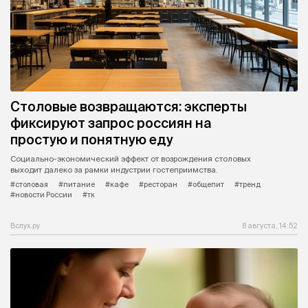
Столовые возвращаются: эксперты
фиксируют запрос россиян на
простую и понятную еду
Социально-экономический эффект от возрождения столовых
выходит далеко за рамки индустрии гостеприимства.
#столовая
#питание
#кафе
#ресторан
#общепит
#тренд
#новости России
#тк
Вслух.ру
8 августа, 14:52