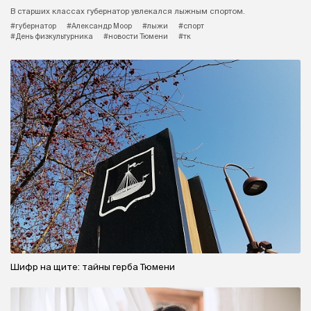
В старших классах губернатор увлекался лыжным спортом.
#губернатор
#Александр Моор
#лыжи
#спорт
#День физкультурника
#новости Тюмени
#тк
Шифр на щите: тайны герба Тюмени