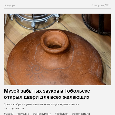
Вслух.ру
8 августа, 13:13
Музей забытых звуков в Тобольске
открыл двери для всех желающих
Здесь собрана уникальная коллекция музыкальных
инструментов.
#музей
#музыка
#инструмент
#Тобольск
#экспозиция