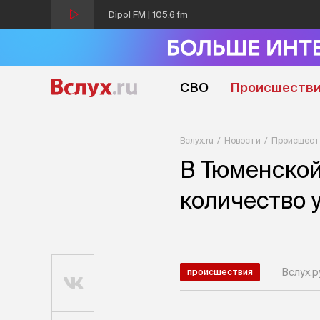
Dipol FM | 105,6 fm
СВО
Происшеств
Вслух.ru
Новости
Происшест
В Тюменской
количество 
Вслух.р
происшествия