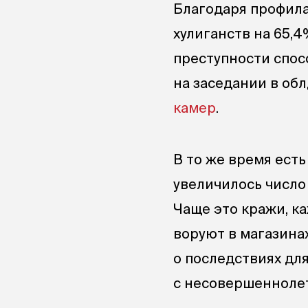
Благодаря профила
хулиганств на 65,4
преступности спос
на заседании в об
камер
.
В то же время есть
увеличилось число
Чаще это кражи, к
воруют в магазинах
о последствиях дл
с несовершенноле