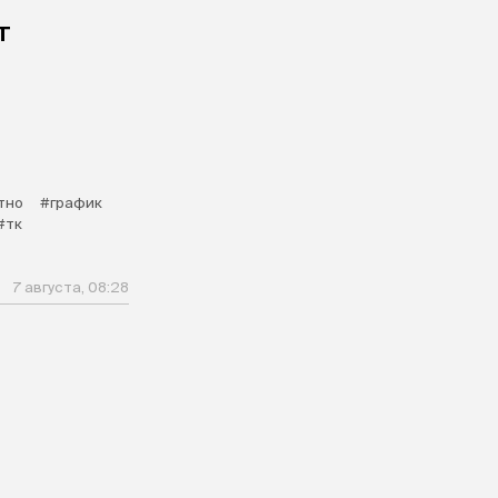
т
тно
#график
#тк
7 августа, 08:28