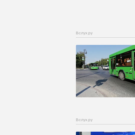
Вслух.ру
Вслух.ру