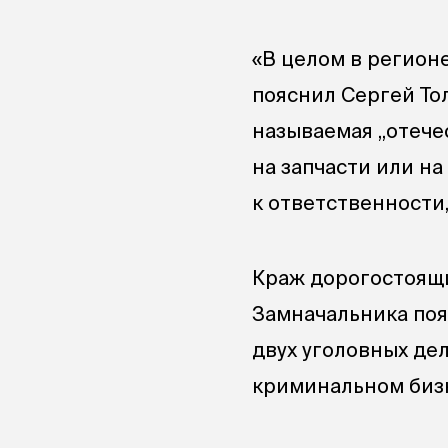
«В целом в регион
пояснил Сергей То
называемая „отече
на запчасти или н
к ответственности
Краж дорогостоящи
Замначальника поя
двух уголовных дел
криминальном биз