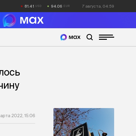
81.41
94.06
7 августа, 04:59
лось
чину
марта 2022, 15:06