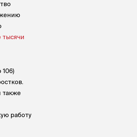
ство
нижению
о
е тысячи
 106)
остков.
и также
кую работу