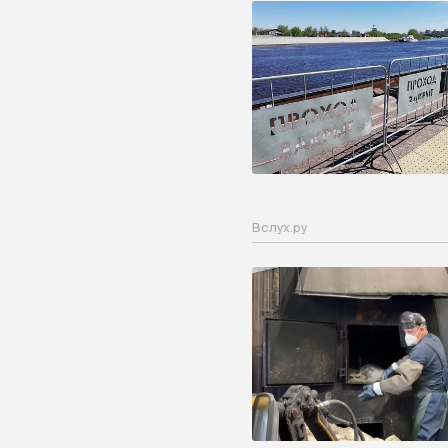
Вслух.ру