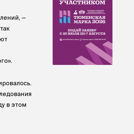
лений, —
так
яют
го».
ировалось.
следования
ду в этом