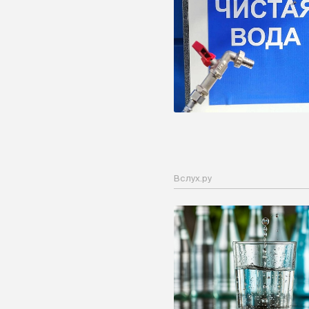
Вслух.ру