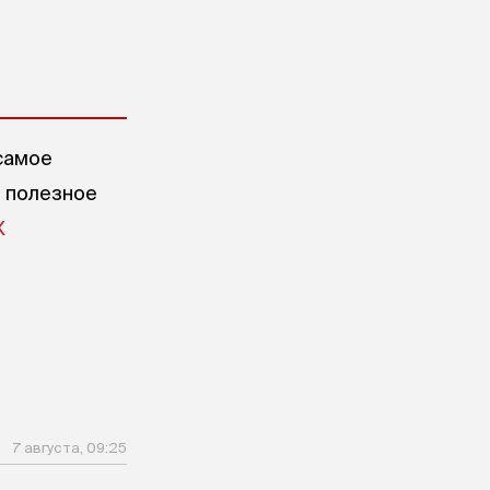
самое
е полезное
X
7 августа, 09:25