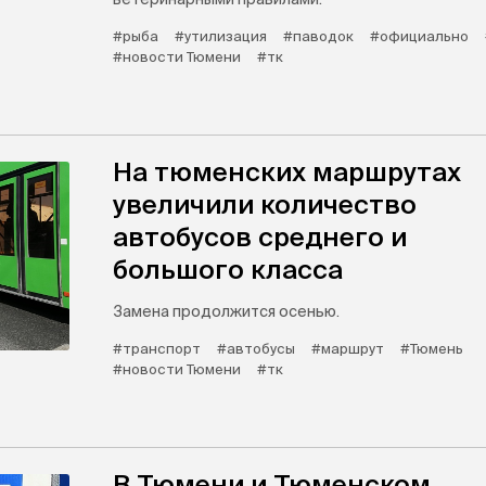
#рыба
#утилизация
#паводок
#официально
#новости Тюмени
#тк
На тюменских маршрутах
увеличили количество
автобусов среднего и
большого класса
Замена продолжится осенью.
#транспорт
#автобусы
#маршрут
#Тюмень
#новости Тюмени
#тк
В Тюмени и Тюменском