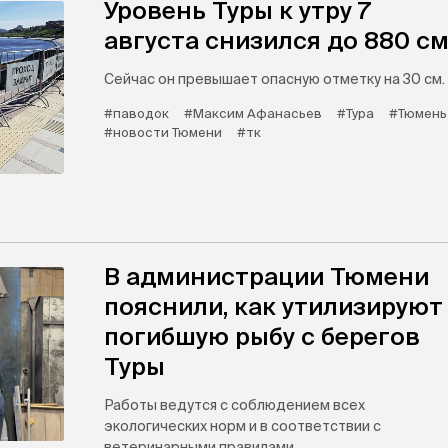
Уровень Туры к утру 7
августа снизился до 880 с
Сейчас он превышает опасную отметку на 30 см.
#паводок
#Максим Афанасьев
#Тура
#Тюмень
#новости Тюмени
#тк
В администрации Тюмени
пояснили, как утилизируют
погибшую рыбу с берегов
Туры
Работы ведутся с соблюдением всех
экологических норм и в соответствии с
ветеринарными правилами.