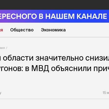
ия
Общество
Экономика
вия
 области значительно снизи
угонов: в МВД объяснили при
у
15 