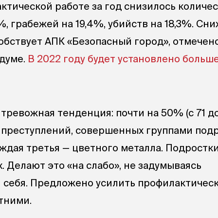
ктической работе за год снизилось количе
%, грабежей на 19,4%, убийств на 18,3%. С
обствует АПК «Безопасный город», отмечен
лдуме.
В 2022 году будет установлено больш
 тревожная тенденция: почти на 50% (с 71 до
 преступлений, совершенных группами подр
аждая третья — цветного металла. Подростк
. Делают это «на слабо», не задумываясь
я себя. Предложено усилить профилактичес
тними.