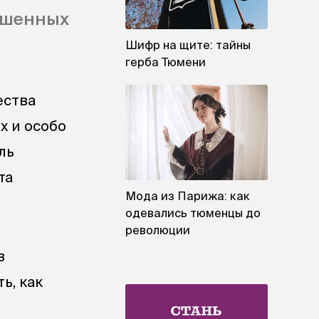
ершенных
Шифр на щите: тайны
герба Тюмени
ества
х и особо
ль
та
Мода из Парижа: как
одевались тюменцы до
революции
в
ь, как