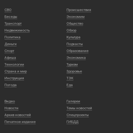
СВО
Происшествия
Беседы
Экономим
Транспорт
Общество
Недвижимость
Обзор
Политика
Культура
Деньги
Подкасты
Спорт
Образование
Афиша
Экономика
Технологии
Туризм
Страна и мир
Здоровье
Инструкция
ТЭК
Погода
Еда
Видео
Галереи
Новости
Темы новостей
Архив новостей
Спецпроекты
Печатное издание
ГИБДД