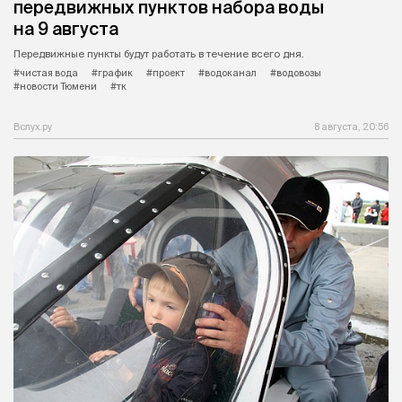
передвижных пунктов набора воды
на 9 августа
Передвижные пункты будут работать в течение всего дня.
#чистая вода
#график
#проект
#водоканал
#водовозы
#новости Тюмени
#тк
Вслух.ру
8 августа, 20:56