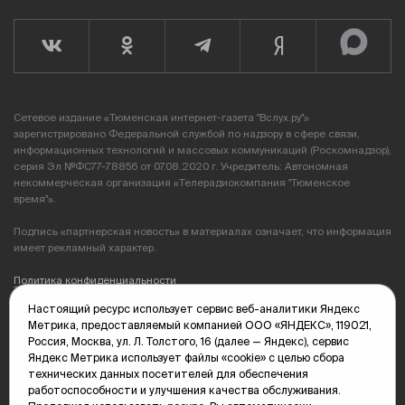
Сетевое издание «Тюменская интернет-газета "Вслух.ру"»
зарегистрировано Федеральной службой по надзору в сфере связи,
информационных технологий и массовых коммуникаций (Роскомнадзор),
серия Эл №ФС77-78856 от 07.08.2020 г. Учредитель: Автономная
некоммерческая организация «Телерадиокомпания "Тюменское
время"».
Подпись «партнерская новость» в материалах означает, что информация
имеет рекламный характер.
Политика конфиденциальности
Настоящий ресурс использует сервис веб-аналитики Яндекс
Редакция: 625035, Тюмень, пр. Геологоразведчиков, 28А
Метрика, предоставляемый компанией ООО «ЯНДЕКС», 119021,
(3452) 68-89-05
Россия, Москва, ул. Л. Толстого, 16 (далее — Яндекс), сервис
edit@vsluh.ru
Яндекс Метрика использует файлы «cookie» с целью сбора
технических данных посетителей для обеспечения
Главный редактор: Панкина Т.Ю.
работоспособности и улучшения качества обслуживания.
kika@vsluh.ru