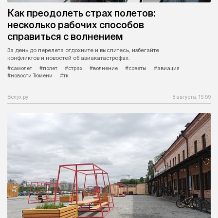
Как преодолеть страх полетов:
несколько рабочих способов
справиться с волнением
За день до перелета отдохните и выспитесь, избегайте
конфликтов и новостей об авиакатастрофах.
#самолет
#полет
#страх
#волнение
#советы
#авиация
#новости Тюмени
#тк
Вслух.ру
8 августа, 19:59