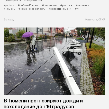
#работа
#Работа России
#вакансии
#учителя
#педагоги
#Тюмень
#Тюменская область
#новости Тюмени
#тк
Вслух.ру
9 августа, 07:07
В Тюмени прогнозируют дожди и
похолодание до +16 градусов