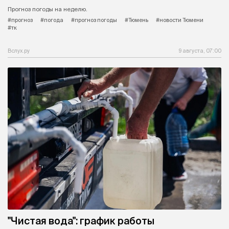
Прогноз погоды на неделю.
#прогноз
#погода
#прогноз погоды
#Тюмень
#новости Тюмени
#тк
Вслух.ру
9 августа, 07:00
"Чистая вода": график работы