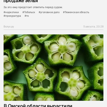
продаже зелья
За это ему предстоит ответить перед судом.
#наркотики
#Тобольск
#уголовное дело
#Тюменская область
#прокуратура
#тк
Вслух.ру
5 августа, 20:28
В Омской области вырастили