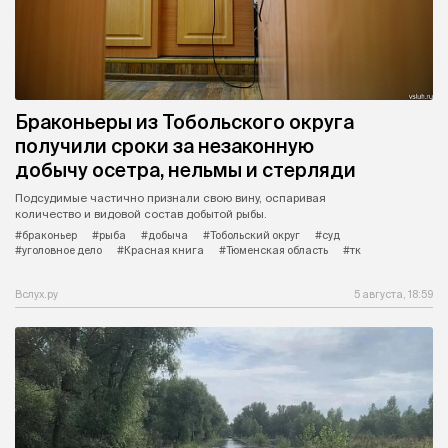
Браконьеры из Тобольского округа
получили сроки за незаконную
добычу осетра, нельмы и стерляди
Подсудимые частично признали свою вину, оспаривая
количество и видовой состав добытой рыбы.
#браконьер
#рыба
#добыча
#Тобольский округ
#суд
#уголовное дело
#Красная книга
#Тюменская область
#тк
Вслух.ру
5 августа, 18:59