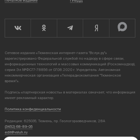
Печатное издание
ГИБДД
Сетевое издание «Тюменская интернет-газета "Вслух.ру"»
зарегистрировано Федеральной службой по надзору в сфере связи,
информационных технологий и массовых коммуникаций (Роскомнадзор),
серия Эл №ФС77-78856 от 07.08.2020 г. Учредитель: Автономная
некоммерческая организация «Телерадиокомпания "Тюменское
время"».
Подпись «партнерская новость» в материалах означает, что информация
имеет рекламный характер.
Политика конфиденциальности
Редакция: 625035, Тюмень, пр. Геологоразведчиков, 28А
(3452) 68-89-05
edit@vsluh.ru