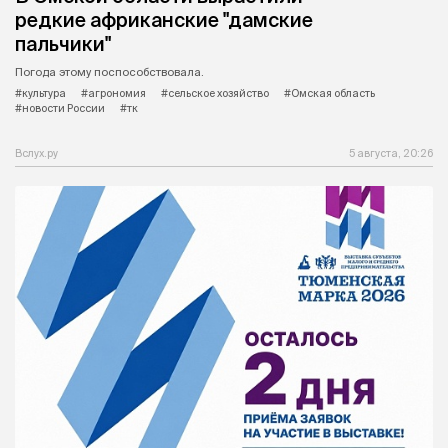
редкие африканские "дамские
пальчики"
Погода этому поспособствовала.
#культура
#агрономия
#сельское хозяйство
#Омская область
#новости России
#тк
Вслух.ру
5 августа, 20:26