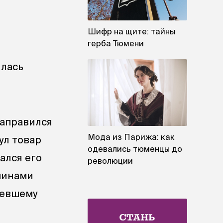
Шифр на щите: тайны
герба Тюмени
илась
направился
Мода из Парижа: как
ул товар
одевались тюменцы до
ался его
революции
чинами
певшему