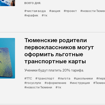
всего дня.
#чистая вода
#акция
#проект
#новости Тюме
#нрафик
#тк
Тюменские родители
первоклассников могут
оформить льготные
транспортные карты
Ученики будут платить 20% тарифа.
#ТТС
#транспорт
#льгота
#школьники
#пер
#госуслуги
#оформление
#инструкция
#Тюмен
#новости Тюмени
#тк