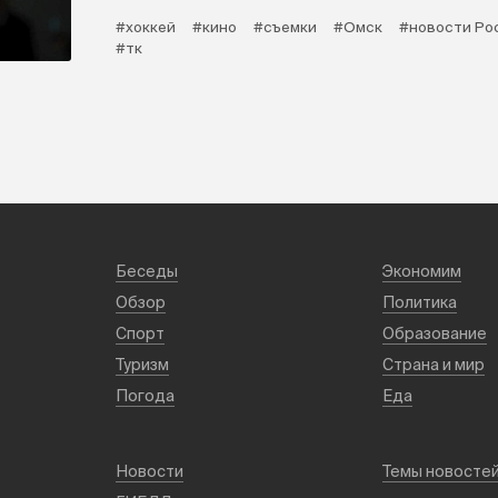
#хоккей
#кино
#съемки
#Омск
#новости Ро
#тк
Беседы
Экономим
Обзор
Политика
Спорт
Образование
Туризм
Страна и мир
Погода
Еда
Новости
Темы новосте