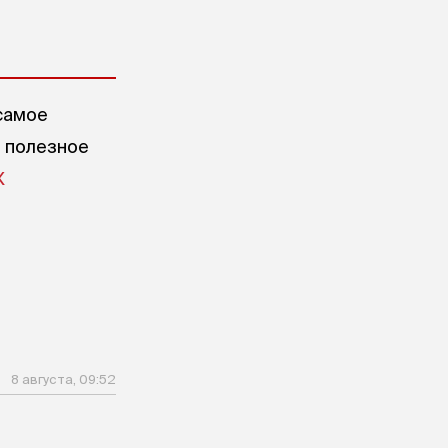
самое
е полезное
X
8 августа, 09:52