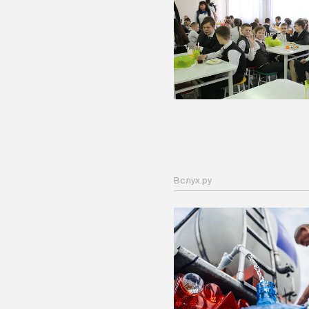
Вслух.ру