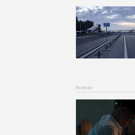
Вслух.ру