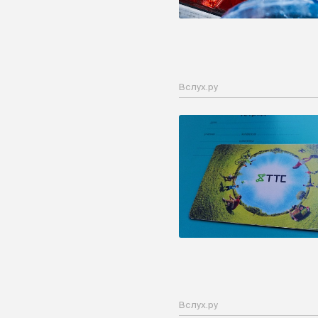
Вслух.ру
Вслух.ру