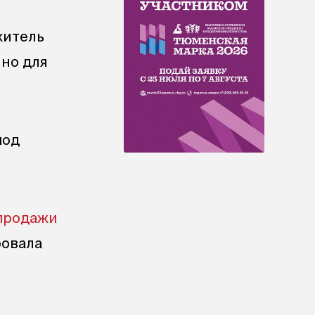
житель
нно для
под
епродажи
ровала