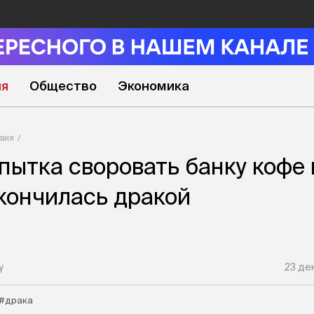
ия
Общество
Экономика
вия
пытка своровать банку кофе 
кончилась дракой
у
23 де
#драка