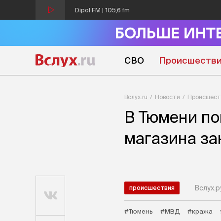
Dipol FM | 105,6 fm
СВО
Происшеств
Вслух.ru
Новости
Происшест
В Тюмени по
магазина за
Вслух.р
происшествия
#Тюмень
#МВД
#кража