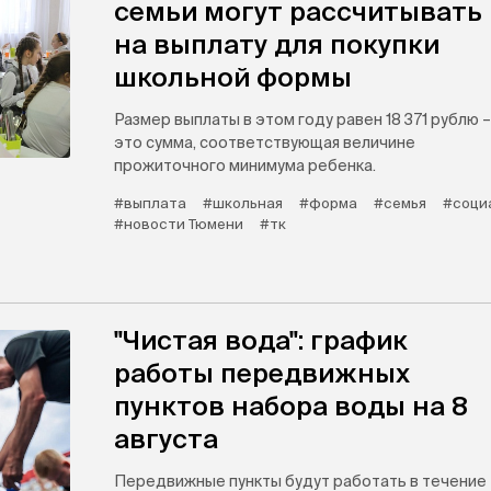
семьи могут рассчитывать
на выплату для покупки
школьной формы
Размер выплаты в этом году равен 18 371 рублю –
это сумма, соответствующая величине
прожиточного минимума ребенка.
#выплата
#школьная
#форма
#семья
#соци
#новости Тюмени
#тк
"Чистая вода": график
работы передвижных
пунктов набора воды на 8
августа
Передвижные пункты будут работать в течение