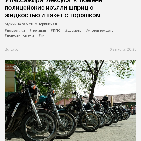
У пассажира "Лексуса" в Тюмени
полицейские изъяли шприц с
жидкостью и пакет с порошком
Мужчина заметно нервничал.
#наркотики
#полиция
#ППС
#досмотр
#уголовное дело
#новости Тюмени
#тк
Вслух.ру
6 августа, 20:28