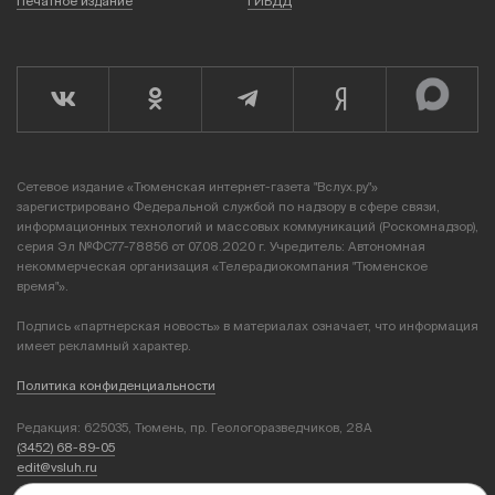
Печатное издание
ГИБДД
Сетевое издание «Тюменская интернет-газета "Вслух.ру"»
зарегистрировано Федеральной службой по надзору в сфере связи,
информационных технологий и массовых коммуникаций (Роскомнадзор),
серия Эл №ФС77-78856 от 07.08.2020 г. Учредитель: Автономная
некоммерческая организация «Телерадиокомпания "Тюменское
время"».
Подпись «партнерская новость» в материалах означает, что информация
имеет рекламный характер.
Политика конфиденциальности
Редакция: 625035, Тюмень, пр. Геологоразведчиков, 28А
(3452) 68-89-05
edit@vsluh.ru