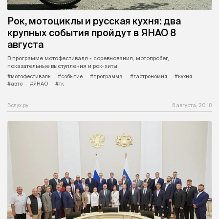
Рок, мотоциклы и русская кухня: два
крупных события пройдут в ЯНАО 8
августа
В программе мотофестиваля - соревнования, мотопробег,
показательные выступления и рок-хиты.
#мотофестиваль
#событие
#программа
#гастрономия
#кухня
#авто
#ЯНАО
#тк
Вслух.ру
6 августа, 20:18