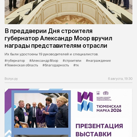
В преддверии Дня строителя
губернатор Александр Моор вручил
награды представителям отрасли
Их были удостоены 19 руководителей и специалистов.
#губернатор
#Александр Моор
#строители
#награждение
#Тюменская область
#благодарность
#тк
Вслух.ру
6 августа, 19:30