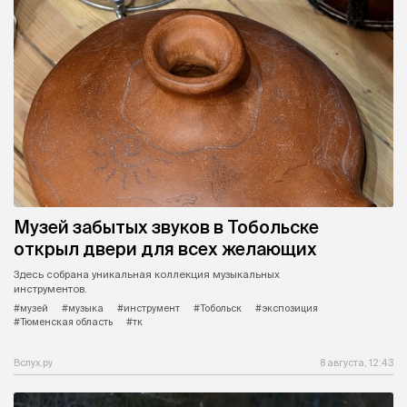
Музей забытых звуков в Тобольске
открыл двери для всех желающих
Здесь собрана уникальная коллекция музыкальных
инструментов.
#музей
#музыка
#инструмент
#Тобольск
#экспозиция
#Тюменская область
#тк
Вслух.ру
8 августа, 12:43