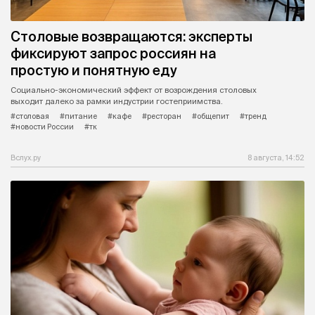
Столовые возвращаются: эксперты
фиксируют запрос россиян на
простую и понятную еду
Социально-экономический эффект от возрождения столовых
выходит далеко за рамки индустрии гостеприимства.
#столовая
#питание
#кафе
#ресторан
#общепит
#тренд
#новости России
#тк
Вслух.ру
8 августа, 14:52