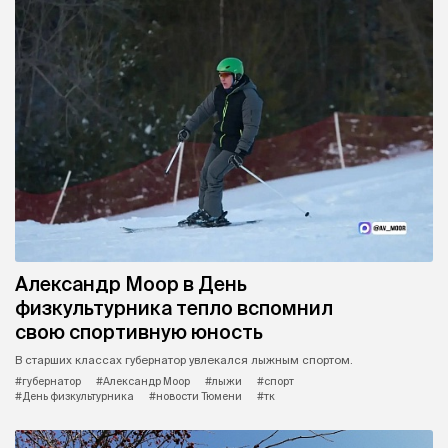
Александр Моор в День
физкультурника тепло вспомнил
свою спортивную юность
В старших классах губернатор увлекался лыжным спортом.
#губернатор
#Александр Моор
#лыжи
#спорт
#День физкультурника
#новости Тюмени
#тк