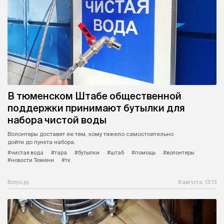
В тюменском Штабе общественной
поддержки принимают бутылки для
набора чистой воды
Волонтеры доставят ее тем, кому тяжело самостоятельно
дойти до пункта набора.
#чистая вода
#тара
#бутылки
#штаб
#помощь
#волонтеры
#новости Тюмени
#тк
Вслух.ру
8 августа, 13:13