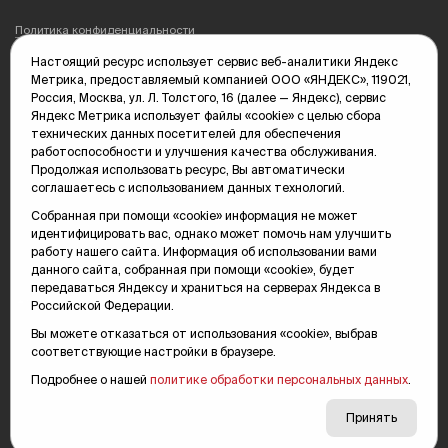
Политика конфиденциальности
Настоящий ресурс использует сервис веб-аналитики Яндекс
Редакция: 625035, Тюмень, пр. Геологоразведчиков, 28А
Метрика, предоставляемый компанией ООО «ЯНДЕКС», 119021,
(3452) 68-89-05
Россия, Москва, ул. Л. Толстого, 16 (далее — Яндекс), сервис
edit@vsluh.ru
Яндекс Метрика использует файлы «cookie» с целью сбора
технических данных посетителей для обеспечения
Главный редактор: Панкина Т.Ю.
работоспособности и улучшения качества обслуживания.
kika@vsluh.ru
Продолжая использовать ресурс, Вы автоматически
соглашаетесь с использованием данных технологий.
По вопросам рекламы:
(3452) 68-89-78
Собранная при помощи «cookie» информация не может
kotovaev@sibinformburo.ru
идентифицировать вас, однако может помочь нам улучшить
mim@vsluh.ru
работу нашего сайта. Информация об использовании вами
данного сайта, собранная при помощи «cookie», будет
передаваться Яндексу и храниться на серверах Яндекса в
Российской Федерации.
Вы можете отказаться от использования «cookie», выбрав
соответствующие настройки в браузере.
Подробнее о нашей
политике обработки персональных данных
.
© 2000-2026 Тюменская интернет-газета «Вслух.ру»
16+
Карта сайта
Принять