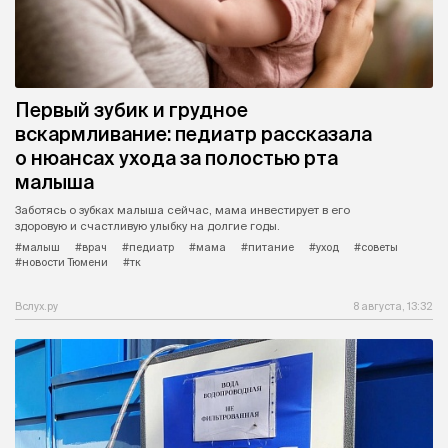
Первый зубик и грудное
вскармливание: педиатр рассказала
о нюансах ухода за полостью рта
малыша
Заботясь о зубках малыша сейчас, мама инвестирует в его
здоровую и счастливую улыбку на долгие годы.
#малыш
#врач
#педиатр
#мама
#питание
#уход
#советы
#новости Тюмени
#тк
Вслух.ру
8 августа, 13:32