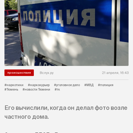
Вслух.ру
21 апреля, 16:43
происшествия
#наркотики
#наркокурьер
#уголовное дело
#МВД
#полиция
#Тюмень
#новости Тюмени
#тк
Его вычислили, когда он делал фото возле
частного дома.