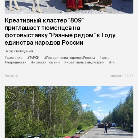
Креативный кластер "809"
приглашает тюменцев на
фотовыставку "Разные рядом" к Году
единства народов России
Вход свободный.
#выставка
#ТАРКИ
#Год единства народов России
#фото
#народности
#новости Тюмени
#креативные индустрии
#тк
Вслух.ру
9 августа, 12:46