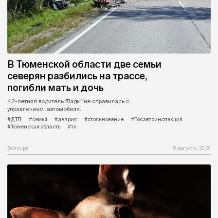
В Тюменской области две семьи
северян разбились на трассе,
погибли мать и дочь
42-летняя водитель "Лады" не справилась с
управлением автомобиля.
#ДТП
#семья
#авария
#столкновение
#Госавтоинспекция
#Тюменская область
#тк
Вслух.ру
9 августа, 12:31