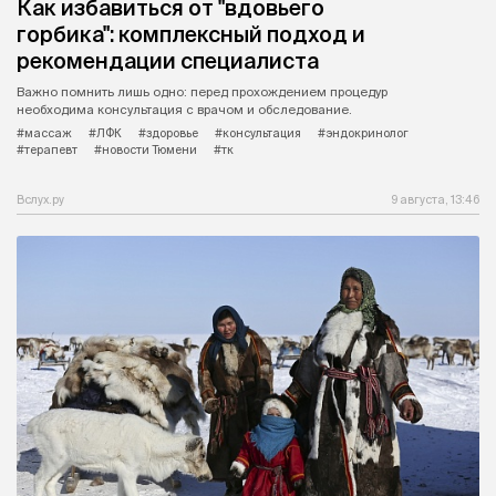
Как избавиться от "вдовьего
горбика": комплексный подход и
рекомендации специалиста
Важно помнить лишь одно: перед прохождением процедур
необходима консультация с врачом и обследование.
#массаж
#ЛФК
#здоровье
#консультация
#эндокринолог
#терапевт
#новости Тюмени
#тк
Вслух.ру
9 августа, 13:46