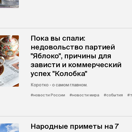
Пока вы спали:
недовольство партией
"Яблоко", причины для
зависти и коммерческий
успех "Колобка"
Коротко - о самом главном.
#новости России
#новости мира
#события
#т
Народные приметы на 7