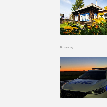
Вслух.ру