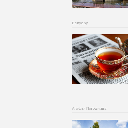
Вслух.ру
Агафья Погодница