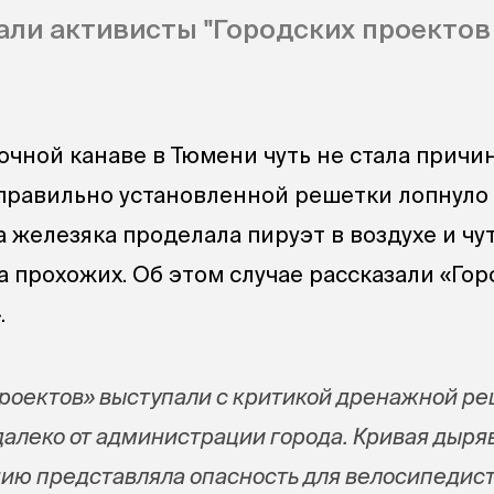
ли активисты "Городских проектов
очной канаве в Тюмени чуть не стала причи
еправильно установленной решетки лопнуло
а железяка проделала пируэт в воздухе и чу
а прохожих. Об этом случае рассказали «Го
.
роектов» выступали с критикой дренажной р
далеко от администрации города. Кривая дыря
нию представляла опасность для велосипедис