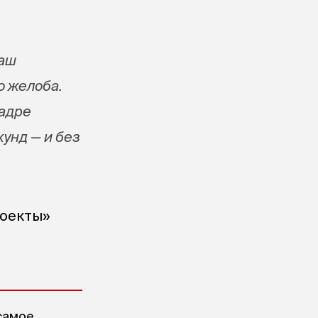
наш
о желоба.
кадре
кунд — и без
роекты»
самое