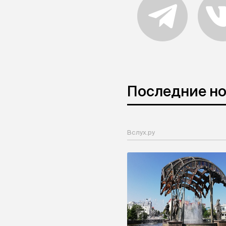
Последние н
Вслух.ру