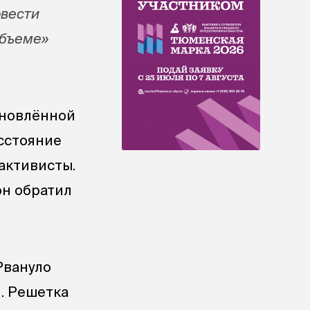
овести
объеме»
бновлённой
асстояние
активисты.
 он обратил
Рвануло
. Решетка