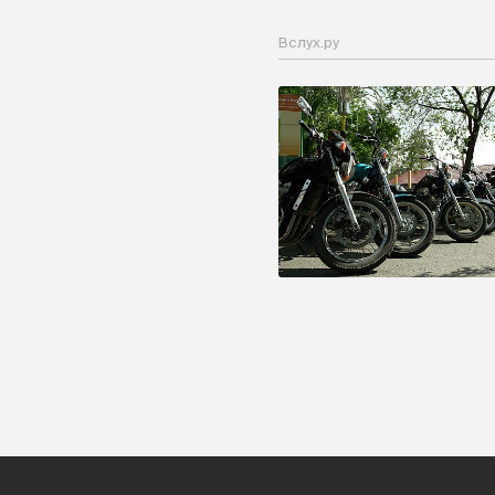
Вслух.ру