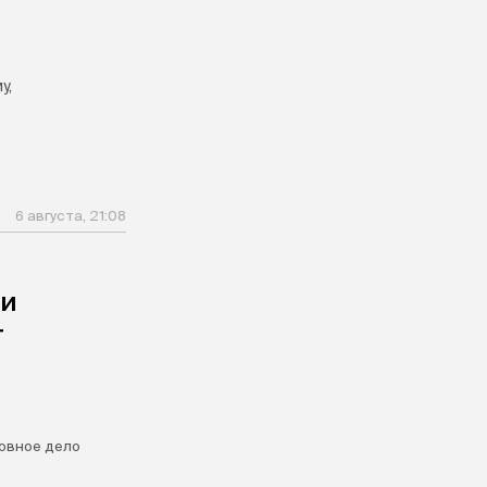
у,
6 августа, 21:08
ли
т
овное дело