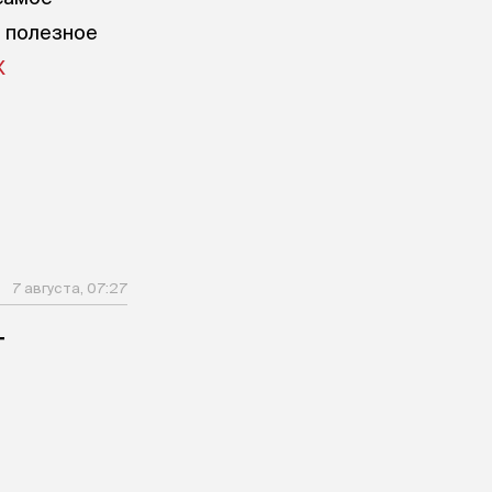
е полезное
X
7 августа, 07:27
т