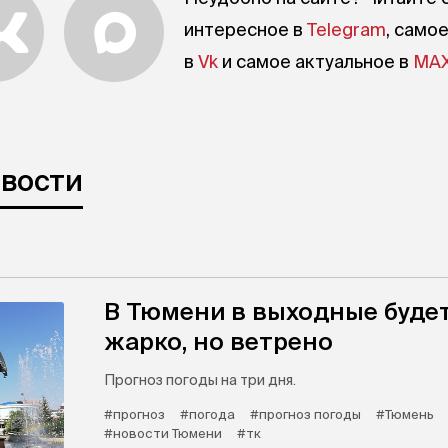
интересное в
Telegram
, само
в
Vk
и самое актуальное в
MA
овости
В Тюмени в выходные буде
жарко, но ветрено
Прогноз погоды на три дня.
#прогноз
#погода
#прогноз погоды
#Тюмень
#новости Тюмени
#тк