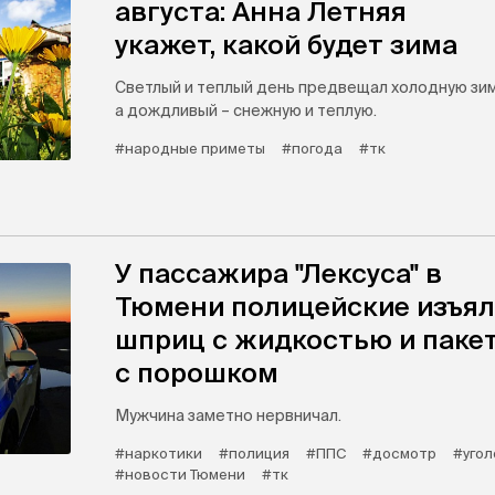
августа: Анна Летняя
укажет, какой будет зима
Светлый и теплый день предвещал холодную зим
а дождливый – снежную и теплую.
#народные приметы
#погода
#тк
У пассажира "Лексуса" в
Тюмени полицейские изъя
шприц с жидкостью и паке
с порошком
Мужчина заметно нервничал.
#наркотики
#полиция
#ППС
#досмотр
#угол
#новости Тюмени
#тк