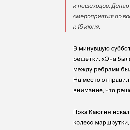
и пешеходов. Депа
«мероприятия по в
к 15 июня.
В минувшую суббот
решетки. «Она была
между ребрами был
На место отправил
внимание, что реше
Пока Каюгин искал 
колесо маршрутки,