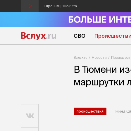
Dipol FM | 105,6 fm
СВО
Происшеств
Вслух.ru
Новости
Происшест
В Тюмени из
маршрутки л
Нина С
происшествия