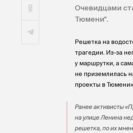
Очевидцами ста
Тюмени".
Решетка на водост
трагедии. Из-за н
у маршрутки, а сам
не приземлилась н
проекты в Тюмени»
Ранее активисты «П
на улице Ленина не
решетка, по их мне