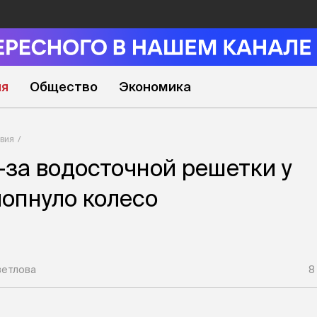
ия
Общество
Экономика
вия
-за водосточной решетки у
опнуло колесо
ветлова
8