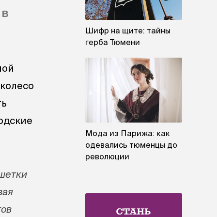
 в
Шифр на щите: тайны
герба Тюмени
ной
 колесо
ть
родские
Мода из Парижа: как
одевались тюменцы до
революции
ешетки
вая
тов