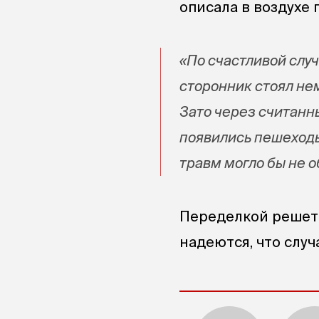
описала в воздухе 
«По счастливой случ
сторонник стоял нем
Зато через считанн
появились пешеходы 
травм могло бы не о
Переделкой решетк
надеются, что слу