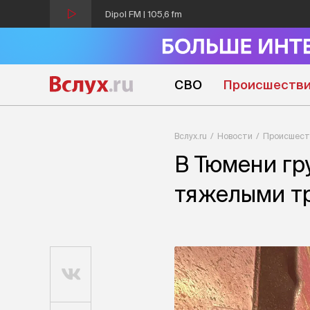
Dipol FM | 105,6 fm
СВО
Происшеств
Вслух.ru
Новости
Происшест
В Тюмени гр
тяжелыми тр