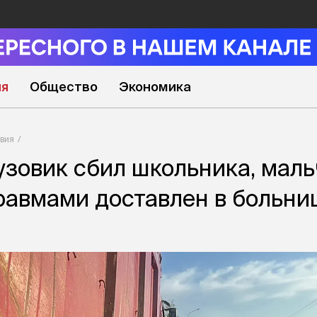
ия
Общество
Экономика
вия
узовик сбил школьника, маль
авмами доставлен в больни