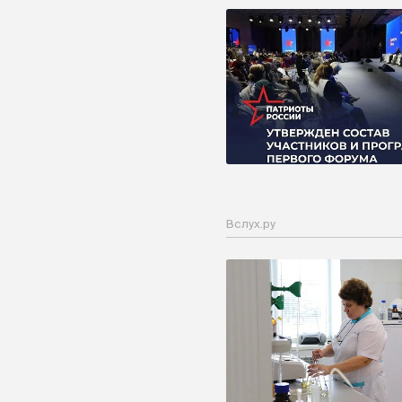
Вслух.ру