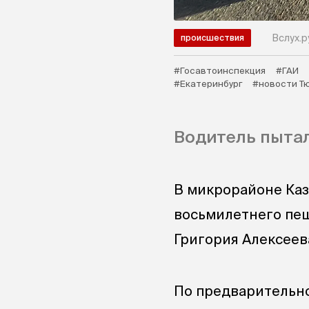
Вслух.р
происшествия
#Госавтоинспекция
#ГАИ
#Екатеринбург
#новости Т
Водитель пытал
В микрорайоне Каз
восьмилетнего пеш
Григория Алексеев
‎‎По предваритель