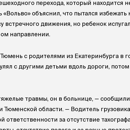
пешеходного перехода, который находится н
 «Вольво» объяснил, что пытался избежать 
су встречного движения, но ребенок испуга
ном направлении.
 Тюмень с родителями из Екатеринбурга в г
гулял с другими детьми вдоль дороги, пото
 тяжелые травмы, он в больнице, — сообщили
и Тюменской области. — Водитель грузовик
й ответственности за отсутствие тахографа
арты, отсутствие полога и за разные проте