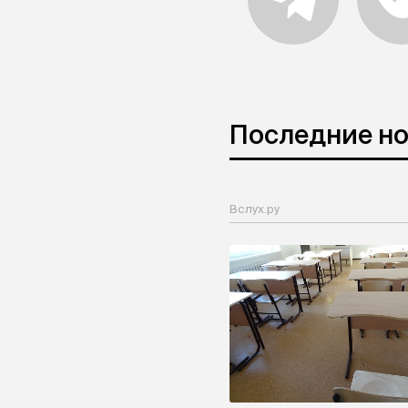
Последние н
Вслух.ру