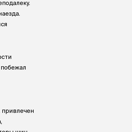
еподалеку.
наезда.
лся
ости
м побежал
а привлечен
,
кторы шин