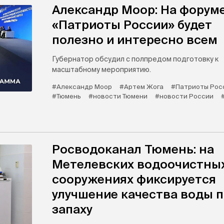
Александр Моор: На форум
«Патриоты России» будет
полезно и интересно всем
Губернатор обсудил с полпредом подготовку к
масштабному мероприятию.
#Александр Моор
#Артем Жога
#Патриоты Рос
#Тюмень
#новости Тюмени
#новости России
Росводоканал Тюмень: на
Метелевских водоочистны
сооружениях фиксируется
улучшение качества воды 
запаху