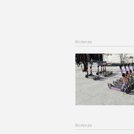
Вслух.ру
Вслух.ру