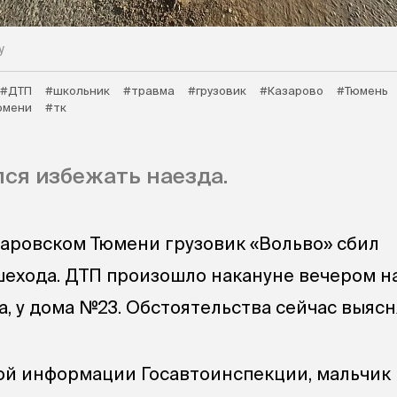
у
#ДТП
#школьник
#травма
#грузовик
#Казарово
#Тюмень
юмени
#тк
ся избежать наезда.
аровском Тюмени грузовик «Вольво» сбил
ехода. ДТП произошло накануне вечером н
а, у дома №23. Обстоятельства сейчас выясн
ной информации Госавтоинспекции, мальчик