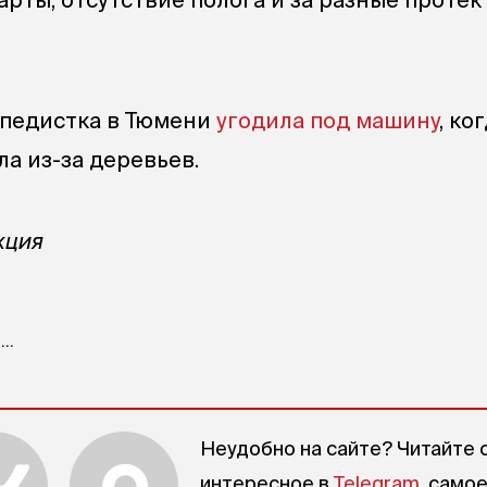
ипедистка в Тюмени
угодила под машину
, ко
а из-за деревьев.
кция
..
Неудобно на сайте? Читайте 
интересное в
Telegram
, само