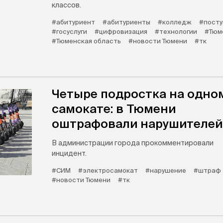
классов.
#абитуриент
#абитуриенты
#колледж
#посту
#госуслуги
#цифровизация
#технологии
#Тюм
#Тюменская область
#новости Тюмени
#тк
Четыре подростка на одно
самокате: в Тюмени
оштрафовали нарушителей
В администрации города прокомментировали
инцидент.
#СИМ
#электросамокат
#нарушение
#штраф
#новости Тюмени
#тк