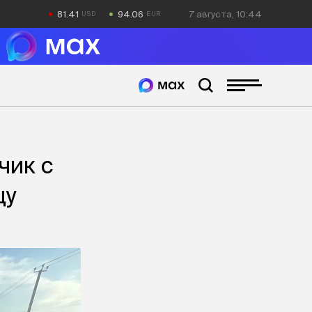
81.41
94.06
7 августа, 10:44
чик с
цу