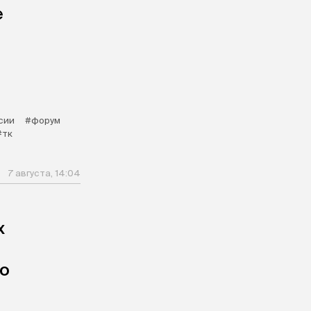
е
сии
#форум
#тк
7 августа, 14:04
х
по