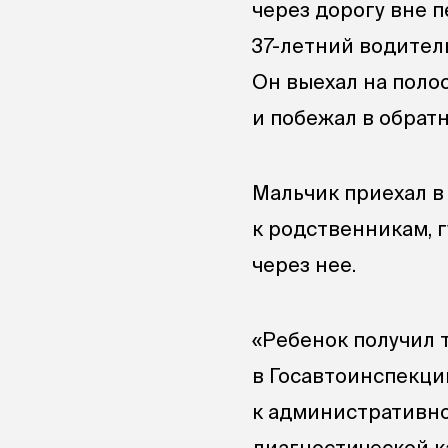
через дорогу вне 
37-летний водитель
Он выехал на поло
и побежал в обрат
‎Мальчик приехал в
к родственникам, 
через нее.
«‎Ребенок получил
в Госавтоинспекци
к административно
диагностической к