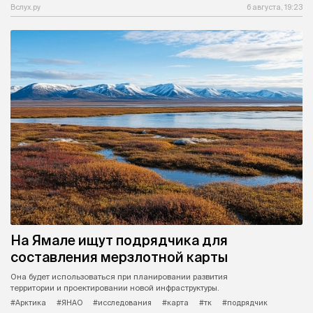
Вслух.ру
6 августа, 19:23
На Ямале ищут подрядчика для
составления мерзлотной карты
Она будет использоваться при планировании развития
территории и проектировании новой инфраструктуры.
#Арктика
#ЯНАО
#исследования
#карта
#тк
#подрядчик