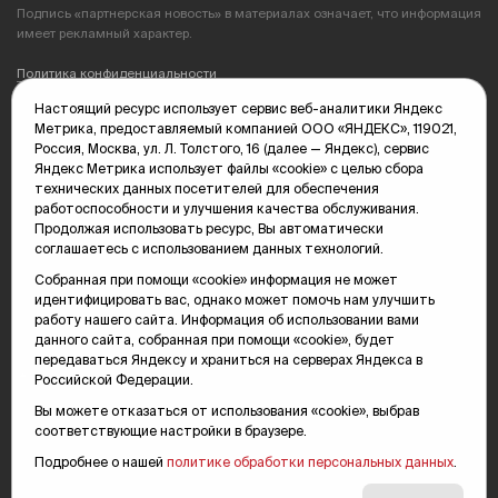
Подпись «партнерская новость» в материалах означает, что информация
имеет рекламный характер.
Политика конфиденциальности
Настоящий ресурс использует сервис веб-аналитики Яндекс
Редакция: 625035, Тюмень, пр. Геологоразведчиков, 28А
Метрика, предоставляемый компанией ООО «ЯНДЕКС», 119021,
(3452) 68-89-05
Россия, Москва, ул. Л. Толстого, 16 (далее — Яндекс), сервис
edit@vsluh.ru
Яндекс Метрика использует файлы «cookie» с целью сбора
технических данных посетителей для обеспечения
Главный редактор: Панкина Т.Ю.
работоспособности и улучшения качества обслуживания.
kika@vsluh.ru
Продолжая использовать ресурс, Вы автоматически
соглашаетесь с использованием данных технологий.
По вопросам рекламы:
(3452) 68-89-78
Собранная при помощи «cookie» информация не может
kotovaev@sibinformburo.ru
идентифицировать вас, однако может помочь нам улучшить
mim@vsluh.ru
работу нашего сайта. Информация об использовании вами
данного сайта, собранная при помощи «cookie», будет
передаваться Яндексу и храниться на серверах Яндекса в
Российской Федерации.
Вы можете отказаться от использования «cookie», выбрав
соответствующие настройки в браузере.
Подробнее о нашей
политике обработки персональных данных
.
© 2000-2026 Тюменская интернет-газета «Вслух.ру»
16+