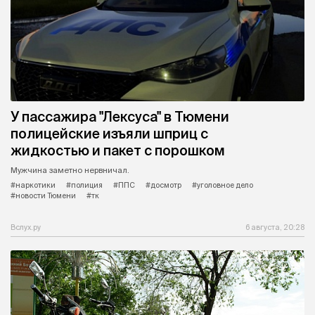
У пассажира "Лексуса" в Тюмени
полицейские изъяли шприц с
жидкостью и пакет с порошком
Мужчина заметно нервничал.
#наркотики
#полиция
#ППС
#досмотр
#уголовное дело
#новости Тюмени
#тк
Вслух.ру
6 августа, 20:28