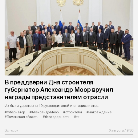
В преддверии Дня строителя
губернатор Александр Моор вручил
награды представителям отрасли
Их были удостоены 19 руководителей и специалистов.
#губернатор
#Александр Моор
#строители
#награждение
#Тюменская область
#благодарность
#тк
Вслух.ру
6 августа, 19:30