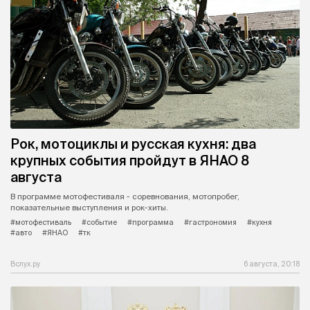
Рок, мотоциклы и русская кухня: два
крупных события пройдут в ЯНАО 8
августа
В программе мотофестиваля - соревнования, мотопробег,
показательные выступления и рок-хиты.
#мотофестиваль
#событие
#программа
#гастрономия
#кухня
#авто
#ЯНАО
#тк
Вслух.ру
6 августа, 20:18