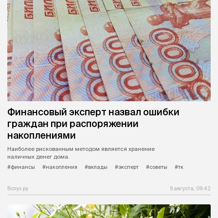
Финансовый эксперт назвал ошибки
граждан при распоряжении
накоплениями
Наиболее рискованным методом является хранение
наличных денег дома.
#финансы
#накопления
#вклады
#эксперт
#советы
#тк
Вслух.ру
9 августа, 09:42