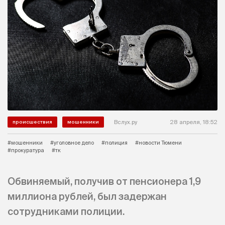
Вслух.ру
28 апреля, 18:52
происшествия
мошенники
#мошенники
#уголовное дело
#полиция
#новости Тюмени
#прокуратура
#тк
Обвиняемый, получив от пенсионера 1,9
миллиона рублей, был задержан
сотрудниками полиции.