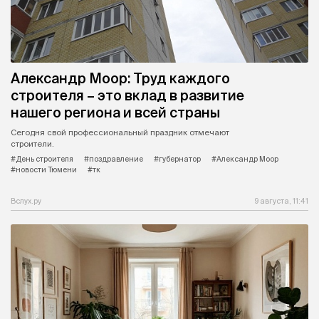
Александр Моор: Труд каждого
строителя – это вклад в развитие
нашего региона и всей страны
Сегодня свой профессиональный праздник отмечают
строители.
#День строителя
#поздравление
#губернатор
#Александр Моор
#новости Тюмени
#тк
Вслух.ру
9 августа, 11:41