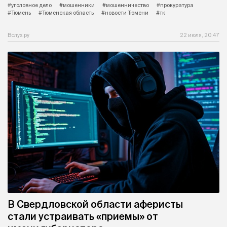
#уголовное дело
#мошенники
#мошенничество
#прокуратура
#Тюмень
#Тюменская область
#новости Тюмени
#тк
Вслух.ру
22 июля, 20:47
В Свердловской области аферисты
стали устраивать «приемы» от