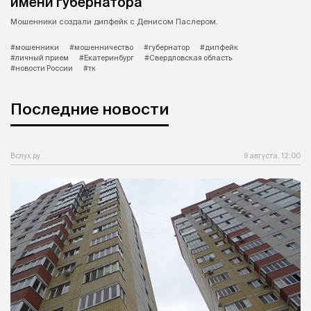
имени губернатора
Мошенники создали дипфейк с Денисом Паслером.
#мошенники
#мошенничество
#губернатор
#дипфейк
#личный прием
#Екатеринбург
#Свердловская область
#новости России
#тк
Последние новости
Вслух.ру
9 августа, 12:00