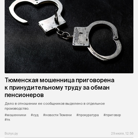
Тюменская мошенница приговорена
к принудительному труду за обман
пенсионеров
Дело в отношении ее сообщников выделено в отдельное
производство.
#мошенники
#суд
#новости Тюмени
#прокуратура
#приговор
#тк
Вслух.ру
29 июля, 12:56