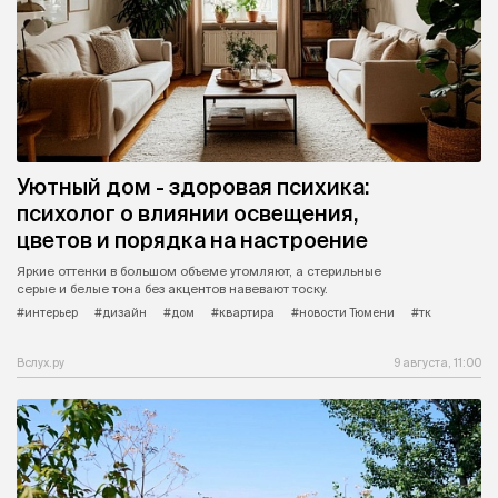
Уютный дом - здоровая психика:
психолог о влиянии освещения,
цветов и порядка на настроение
Яркие оттенки в большом объеме утомляют, а стерильные
серые и белые тона без акцентов навевают тоску.
#интерьер
#дизайн
#дом
#квартира
#новости Тюмени
#тк
Вслух.ру
9 августа, 11:00