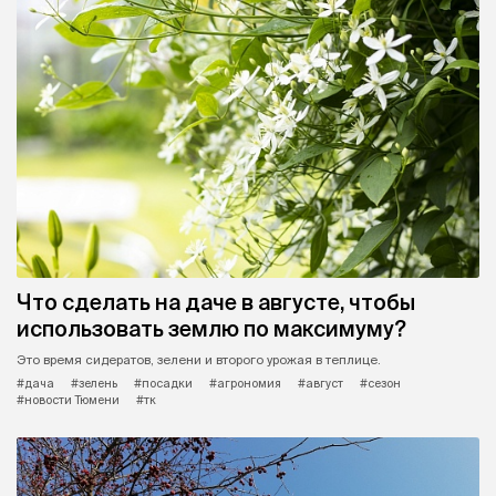
Что сделать на даче в августе, чтобы
использовать землю по максимуму?
Это время сидератов, зелени и второго урожая в теплице.
#дача
#зелень
#посадки
#агрономия
#август
#сезон
#новости Тюмени
#тк