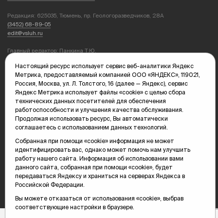
Редакция: 625035, Тюмень, пр. Геологоразведчиков, 28А
(3452) 68-89-05
edit@vsluh.ru
Главный редактор: Панкина Т.Ю.
kika@vsluh.ru
Настоящий ресурс использует сервис веб-аналитики Яндекс
Метрика, предоставляемый компанией ООО «ЯНДЕКС», 119021,
По вопросам рекламы:
Россия, Москва, ул. Л. Толстого, 16 (далее — Яндекс), сервис
(3452) 68-89-78
Яндекс Метрика использует файлы «cookie» с целью сбора
kotovaev@sibinformburo.ru
технических данных посетителей для обеспечения
mim@vsluh.ru
работоспособности и улучшения качества обслуживания.
Продолжая использовать ресурс, Вы автоматически
соглашаетесь с использованием данных технологий.
Собранная при помощи «cookie» информация не может
идентифицировать вас, однако может помочь нам улучшить
работу нашего сайта. Информация об использовании вами
данного сайта, собранная при помощи «cookie», будет
© 2000-2026 Тюменская интернет-газета «Вслух.ру»
передаваться Яндексу и храниться на серверах Яндекса в
16+
Карта сайта
Российской Федерации.
Вы можете отказаться от использования «cookie», выбрав
соответствующие настройки в браузере.