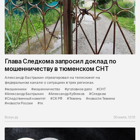
Глава Следкома запросил доклад по
мошенничеству в тюменском СНТ
Александр Бастрыкин отреагировал на телесюжет на
федеральном канале о ситуациях в трех регионах.
#мошенники
#мошенничество
#уголовное дело
#СНТ
#Александр Бастрыкин
#Александр Кубляков
#Следком
#Следственный комитет
#СК РФ
#Тюмень
#новости Тюмени
#новости России
#тк
Вслух.ру
30 июля, 13:51