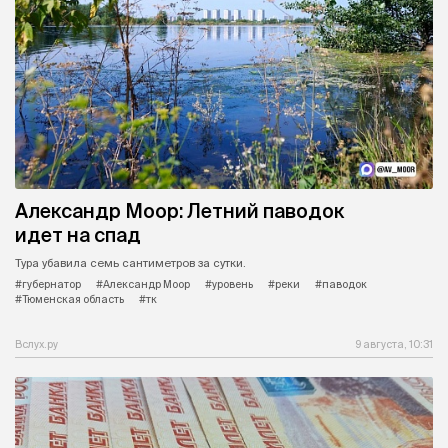
Александр Моор: Летний паводок
идет на спад
Тура убавила семь сантиметров за сутки.
#губернатор
#Александр Моор
#уровень
#реки
#паводок
#Тюменская область
#тк
Вслух.ру
9 августа, 10:31