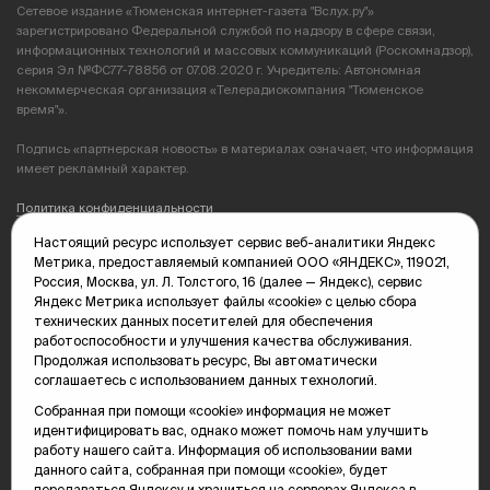
Сетевое издание «Тюменская интернет-газета "Вслух.ру"»
зарегистрировано Федеральной службой по надзору в сфере связи,
информационных технологий и массовых коммуникаций (Роскомнадзор),
серия Эл №ФС77-78856 от 07.08.2020 г. Учредитель: Автономная
некоммерческая организация «Телерадиокомпания "Тюменское
время"».
Подпись «партнерская новость» в материалах означает, что информация
имеет рекламный характер.
Политика конфиденциальности
Настоящий ресурс использует сервис веб-аналитики Яндекс
Редакция: 625035, Тюмень, пр. Геологоразведчиков, 28А
Метрика, предоставляемый компанией ООО «ЯНДЕКС», 119021,
(3452) 68-89-05
Россия, Москва, ул. Л. Толстого, 16 (далее — Яндекс), сервис
edit@vsluh.ru
Яндекс Метрика использует файлы «cookie» с целью сбора
технических данных посетителей для обеспечения
Главный редактор: Панкина Т.Ю.
работоспособности и улучшения качества обслуживания.
kika@vsluh.ru
Продолжая использовать ресурс, Вы автоматически
соглашаетесь с использованием данных технологий.
По вопросам рекламы:
(3452) 68-89-78
Собранная при помощи «cookie» информация не может
kotovaev@sibinformburo.ru
идентифицировать вас, однако может помочь нам улучшить
mim@vsluh.ru
работу нашего сайта. Информация об использовании вами
данного сайта, собранная при помощи «cookie», будет
передаваться Яндексу и храниться на серверах Яндекса в