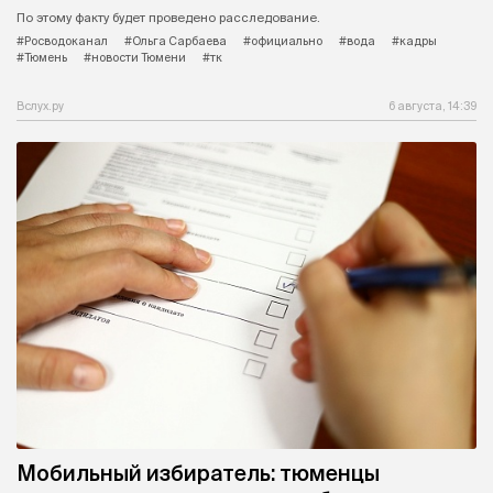
По этому факту будет проведено расследование.
#Росводоканал
#Ольга Сарбаева
#официально
#вода
#кадры
#Тюмень
#новости Тюмени
#тк
Вслух.ру
6 августа, 14:39
Мобильный избиратель: тюменцы