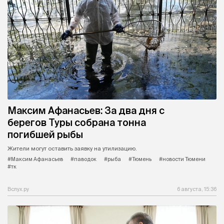
Максим Афанасьев: За два дня с
берегов Туры собрана тонна
погибшей рыбы
Жители могут оставить заявку на утилизацию.
#Максим Афанасьев
#паводок
#рыба
#Тюмень
#новости Тюмени
#тк
Вслух.ру
6 августа, 15:36