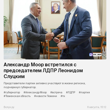
Александр Моор встретился с
председателем ЛДПР Леонидом
Слуцким
Представители партии активно участвуют в жизни региона,
подчеркнул губернатор.
#губернатор
#Александр Моор
#встреча
#ЛДПР
#партия
#Тюменская область
#новости Тюмени
#тк
Вслух.ру
6 августа, 15:12