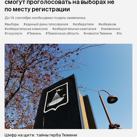
смогут проголосовать на выборах не
по месту регистрации
До 14 сентября необходимо подать заявление.
#выборы
#единый день голосования
#избиратели
#избирком
#избирательная комиссия
#избирательная кампания
#заявление
#госуслуги
#Тюмень
#Тюменская область
#новости Тюмени
#тк
Шифр на щите: тайны герба Тюмени