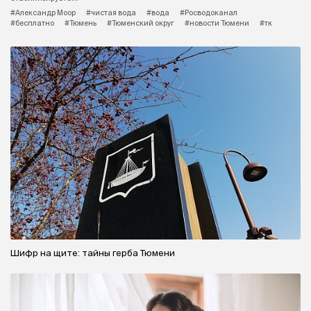
#Александр Моор
#чистая вода
#вода
#Росводоканал
#бесплатно
#Тюмень
#Тюменский округ
#новости Тюмени
#тк
Шифр на щите: тайны герба Тюмени