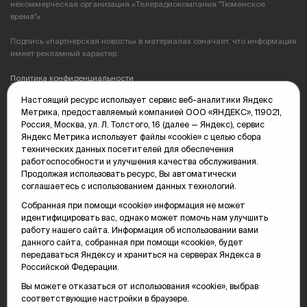
некоммерческая организация «Телерадиокомпания "Тюменское
время"».
Подпись «партнерская новость» в материалах означает, что информация
имеет рекламный характер.
Политика конфиденциальности
Настоящий ресурс использует сервис веб-аналитики Яндекс
Редакция: 625035, Тюмень, пр. Геологоразведчиков, 28А
Метрика, предоставляемый компанией ООО «ЯНДЕКС», 119021,
(3452) 68-89-05
Россия, Москва, ул. Л. Толстого, 16 (далее — Яндекс), сервис
edit@vsluh.ru
Яндекс Метрика использует файлы «cookie» с целью сбора
технических данных посетителей для обеспечения
Главный редактор: Панкина Т.Ю.
работоспособности и улучшения качества обслуживания.
kika@vsluh.ru
Продолжая использовать ресурс, Вы автоматически
соглашаетесь с использованием данных технологий.
По вопросам рекламы:
(3452) 68-89-78
Собранная при помощи «cookie» информация не может
kotovaev@sibinformburo.ru
идентифицировать вас, однако может помочь нам улучшить
mim@vsluh.ru
работу нашего сайта. Информация об использовании вами
данного сайта, собранная при помощи «cookie», будет
передаваться Яндексу и храниться на серверах Яндекса в
Российской Федерации.
Вы можете отказаться от использования «cookie», выбрав
соответствующие настройки в браузере.