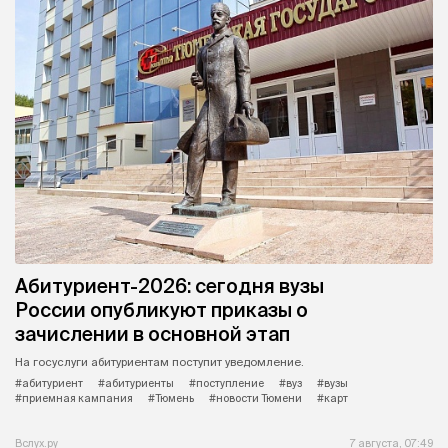
Абитуриент-2026: сегодня вузы
России опубликуют приказы о
зачислении в основной этап
На госуслуги абитуриентам поступит уведомление.
#абитуриент
#абитуриенты
#поступление
#вуз
#вузы
#приемная кампания
#Тюмень
#новости Тюмени
#карт
Вслух.ру
7 августа, 07:49