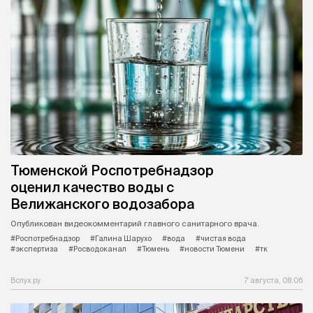
Тюменской Роспотребнадзор
оценил качество воды с
Велижанского водозабора
Опубликован видеокомментарий главного санитарного врача.
#Роспотребнадзор
#Галина Шарухо
#вода
#чистая вода
#экспертиза
#Росводоканал
#Тюмень
#новости Тюмени
#тк
Вслух.ру
7 августа, 08:06