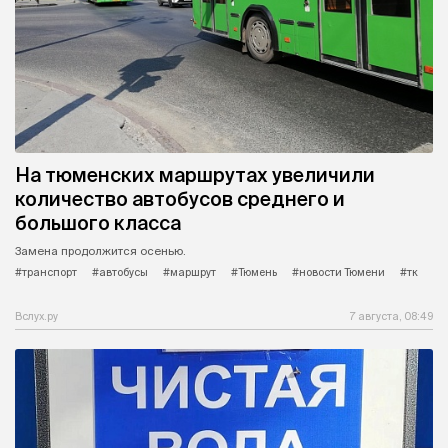
На тюменских маршрутах увеличили
количество автобусов среднего и
большого класса
Замена продолжится осенью.
#транспорт
#автобусы
#маршрут
#Тюмень
#новости Тюмени
#тк
Вслух.ру
7 августа, 08:49