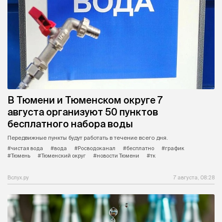
В Тюмени и Тюменском округе 7
августа организуют 50 пунктов
бесплатного набора воды
Передвижные пункты будут работать в течение всего дня.
#чистая вода
#вода
#Росводоканал
#бесплатно
#график
#Тюмень
#Тюменский округ
#новости Тюмени
#тк
Вслух.ру
7 августа, 08:28