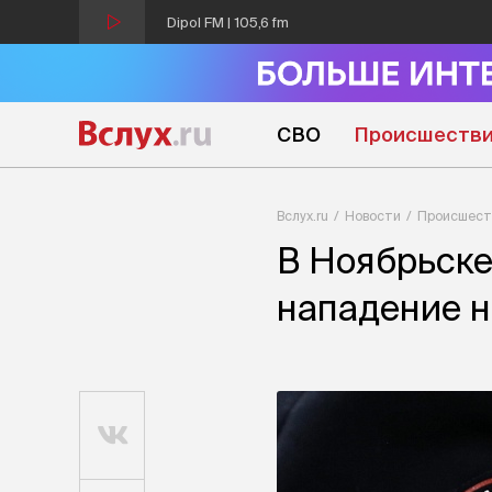
Dipol FM | 105,6 fm
СВО
Происшеств
Вслух.ru
Новости
Происшест
В Ноябрьске
нападение н