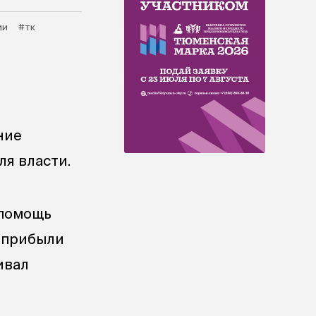
ии
#тк
ние
ля власти.
 помощь
о прибыли
ивал