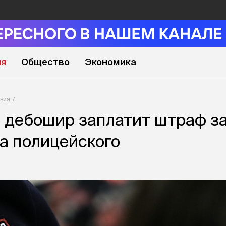
ия
Общество
Экономика
вия
 дебошир заплатит штраф з
а полицейского