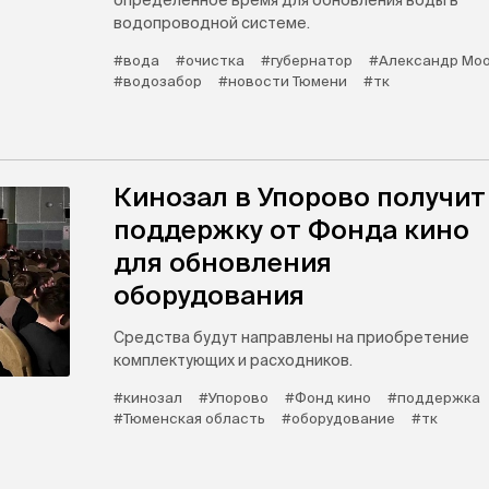
определенное время для обновления воды в
водопроводной системе.
#вода
#очистка
#губернатор
#Александр Мо
#водозабор
#новости Тюмени
#тк
Кинозал в Упорово получит
поддержку от Фонда кино
для обновления
оборудования
Средства будут направлены на приобретение
комплектующих и расходников.
#кинозал
#Упорово
#Фонд кино
#поддержка
#Тюменская область
#оборудование
#тк