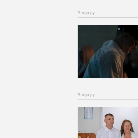
Вслух.ру
Вслух.ру