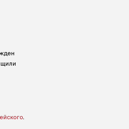
ужден
общили
ейского
.