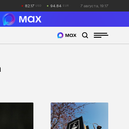
82.17
94.84
7 августа, 19:17
а