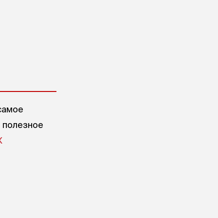
самое
е полезное
X