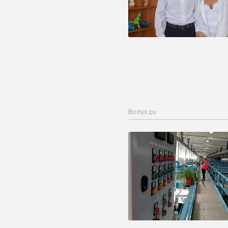
Вслух.ру