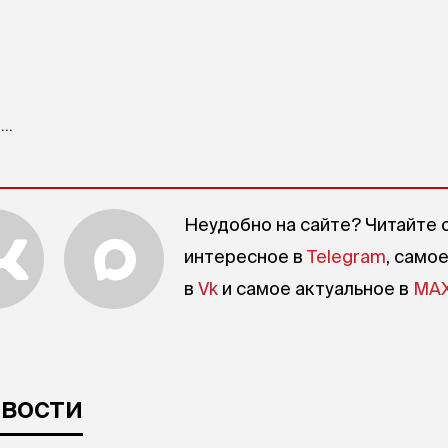
..
Неудобно на сайте? Читайте 
интересное в
Telegram
, само
в
Vk
и самое актуальное в
MA
овости