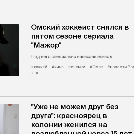
Омский хоккеист снялся в
пятом сезоне сериала
"Мажор"
Под него специально написали эпизод.
#хоккей
#кино
#съемки
#Омск
#новости Ро
#тк
"Уже не можем друг без
друга": красноярец в
колонии женился на
возлюбленной через 15 лет