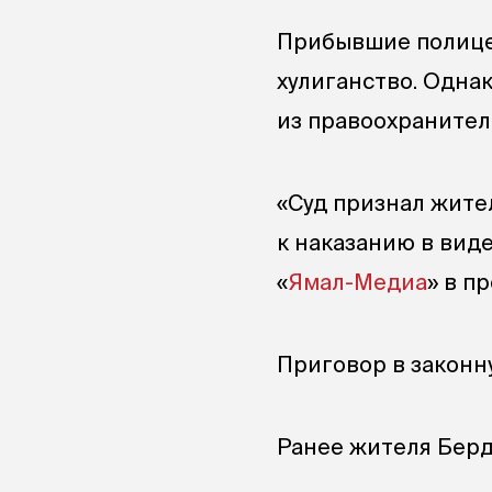
Прибывшие полице
хулиганство. Одна
из правоохранител
«Суд признал жите
к наказанию в вид
«
Ямал-Медиа
» в п
Приговор в законну
Ранее жителя Берд