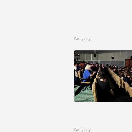
Вслух.ру
Вслух.ру