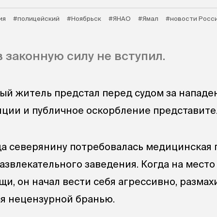
ия
#полицейский
#Ноябрьск
#ЯНАО
#Ямал
#новости Росс
в законную силу не вступил.
ый житель предстал перед судом за нападе
иции и публичное оскорбление представите
да северянину потребовалась медицинская
азвлекательного заведения. Когда на мест
и, он начал вести себя агрессивно, размах
я нецензурной бранью.