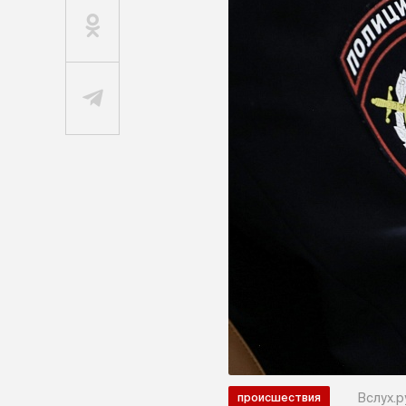
Вслух.р
происшествия