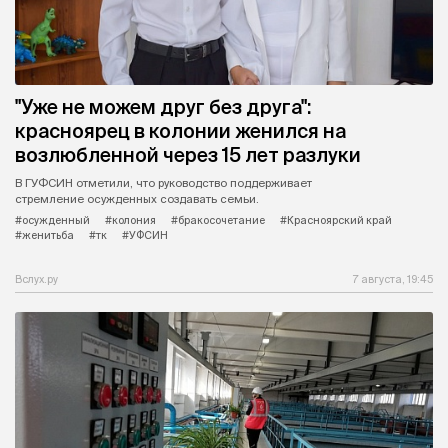
"Уже не можем друг без друга":
красноярец в колонии женился на
возлюбленной через 15 лет разлуки
В ГУФСИН отметили, что руководство поддерживает
стремление осужденных создавать семьи.
#осужденный
#колония
#бракосочетание
#Красноярский край
#женитьба
#тк
#УФСИН
Вслух.ру
7 августа, 19:45