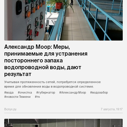
Александр Моор: Меры,
принимаемые для устранения
постороннего запаха
водопроводной воды, дают
результат
Учитывая протяженность сетей, потребуется определенное
время для обновления воды в водопроводной системе.
#вода
#очистка
#губернатор
#Александр Моор
#водозабор
#новости Тюмени
#тк
Вслух.ру
7 августа, 19:17