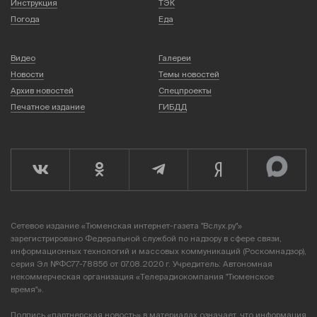
Инструкция
ТЭК
Погода
Еда
Видео
Галереи
Новости
Темы новостей
Архив новостей
Спецпроекты
Печатное издание
ГИБДД
Сетевое издание «Тюменская интернет-газета "Вслух.ру"»
зарегистрировано Федеральной службой по надзору в сфере связи,
информационных технологий и массовых коммуникаций (Роскомнадзор),
серия Эл №ФС77-78856 от 07.08.2020 г. Учредитель: Автономная
некоммерческая организация «Телерадиокомпания "Тюменское
время"».
Подпись «партнерская новость» в материалах означает, что информация