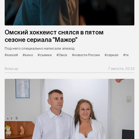
Омский хоккеист снялся в пятом
сезоне сериала "Мажор"
Под него специально написали эпизод.
#хоккей
#кино
#съемки
#Омск
#новости России
#сериал
#тк
Вслух.ру
7 августа, 20:23