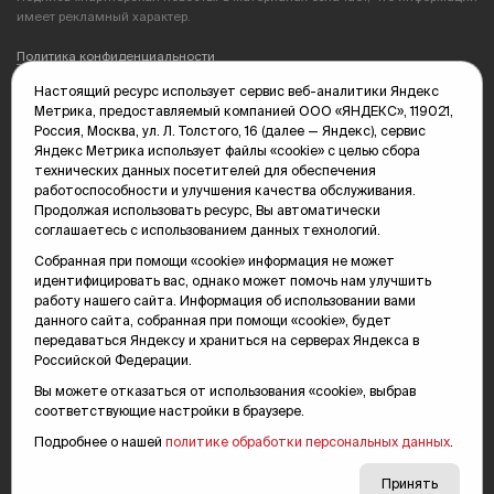
имеет рекламный характер.
Политика конфиденциальности
Настоящий ресурс использует сервис веб-аналитики Яндекс
Редакция: 625035, Тюмень, пр. Геологоразведчиков, 28А
Метрика, предоставляемый компанией ООО «ЯНДЕКС», 119021,
(3452) 68-89-05
Россия, Москва, ул. Л. Толстого, 16 (далее — Яндекс), сервис
edit@vsluh.ru
Яндекс Метрика использует файлы «cookie» с целью сбора
технических данных посетителей для обеспечения
Главный редактор: Панкина Т.Ю.
работоспособности и улучшения качества обслуживания.
kika@vsluh.ru
Продолжая использовать ресурс, Вы автоматически
соглашаетесь с использованием данных технологий.
По вопросам рекламы:
(3452) 68-89-78
Собранная при помощи «cookie» информация не может
kotovaev@sibinformburo.ru
идентифицировать вас, однако может помочь нам улучшить
mim@vsluh.ru
работу нашего сайта. Информация об использовании вами
данного сайта, собранная при помощи «cookie», будет
передаваться Яндексу и храниться на серверах Яндекса в
Российской Федерации.
Вы можете отказаться от использования «cookie», выбрав
соответствующие настройки в браузере.
Подробнее о нашей
политике обработки персональных данных
.
© 2000-2026 Тюменская интернет-газета «Вслух.ру»
16+
Карта сайта
Принять