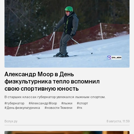
Александр Моор в День
физкультурника тепло вспомнил
свою спортивную юность
В старших классах губернатор увлекался лыжным спортом.
#губернатор
#Александр Моор
#лыжи
#спорт
#День физкультурника
#новости Тюмени
#тк
Вслух.ру
8 августа, 11:59