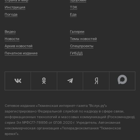
Инструкция
ТЭК
Погода
Еда
Видео
Галереи
Новости
Темы новостей
Архив новостей
Спецпроекты
Печатное издание
ГИБДД
Сетевое издание «Тюменская интернет-газета "Вслух.ру"»
зарегистрировано Федеральной службой по надзору в сфере связи,
информационных технологий и массовых коммуникаций (Роскомнадзор),
серия Эл №ФС77-78856 от 07.08.2020 г. Учредитель: Автономная
некоммерческая организация «Телерадиокомпания "Тюменское
время"».