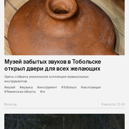
Музей забытых звуков в Тобольске
открыл двери для всех желающих
Здесь собрана уникальная коллекция музыкальных
инструментов.
#музей
#музыка
#инструмент
#Тобольск
#экспозиция
#Тюменская область
#тк
Вслух.ру
8 августа, 12:43