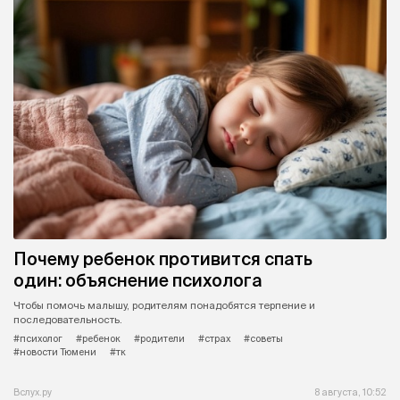
Почему ребенок противится спать
один: объяснение психолога
Чтобы помочь малышу, родителям понадобятся терпение и
последовательность.
#психолог
#ребенок
#родители
#страх
#советы
#новости Тюмени
#тк
Вслух.ру
8 августа, 10:52