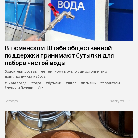
В тюменском Штабе общественной
поддержки принимают бутылки для
набора чистой воды
Волонтеры доставят ее тем, кому тяжело самостоятельно
дойти до пункта набора.
#чистая вода
#тара
#бутылки
#штаб
#помощь
#волонтеры
#новости Тюмени
#тк
Вслух.ру
8 августа, 13:13