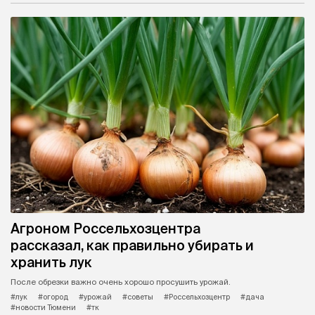
Агроном Россельхозцентра
рассказал, как правильно убирать и
хранить лук
После обрезки важно очень хорошо просушить урожай.
#лук
#огород
#урожай
#советы
#Россельхозцентр
#дача
#новости Тюмени
#тк