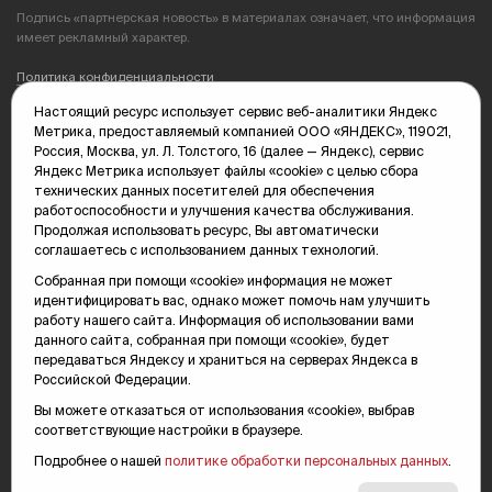
Подпись «партнерская новость» в материалах означает, что информация
имеет рекламный характер.
Политика конфиденциальности
Настоящий ресурс использует сервис веб-аналитики Яндекс
Редакция: 625035, Тюмень, пр. Геологоразведчиков, 28А
Метрика, предоставляемый компанией ООО «ЯНДЕКС», 119021,
(3452) 68-89-05
Россия, Москва, ул. Л. Толстого, 16 (далее — Яндекс), сервис
edit@vsluh.ru
Яндекс Метрика использует файлы «cookie» с целью сбора
технических данных посетителей для обеспечения
Главный редактор: Панкина Т.Ю.
работоспособности и улучшения качества обслуживания.
kika@vsluh.ru
Продолжая использовать ресурс, Вы автоматически
соглашаетесь с использованием данных технологий.
По вопросам рекламы:
(3452) 68-89-78
Собранная при помощи «cookie» информация не может
kotovaev@sibinformburo.ru
идентифицировать вас, однако может помочь нам улучшить
mim@vsluh.ru
работу нашего сайта. Информация об использовании вами
данного сайта, собранная при помощи «cookie», будет
передаваться Яндексу и храниться на серверах Яндекса в
Российской Федерации.
Вы можете отказаться от использования «cookie», выбрав
соответствующие настройки в браузере.
Подробнее о нашей
политике обработки персональных данных
.
© 2000-2026 Тюменская интернет-газета «Вслух.ру»
16+