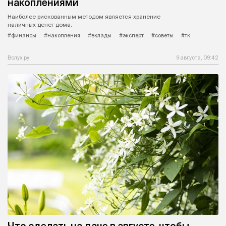
накоплениями
Наиболее рискованным методом является хранение
наличных денег дома.
#финансы
#накопления
#вклады
#эксперт
#советы
#тк
Вслух.ру
9 августа, 09:42