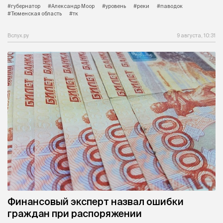
#губернатор
#Александр Моор
#уровень
#реки
#паводок
#Тюменская область
#тк
Вслух.ру
9 августа, 10:31
Финансовый эксперт назвал ошибки
граждан при распоряжении