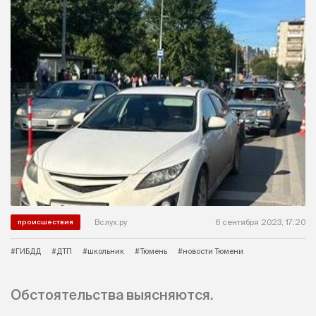
Вслух.ру
6 сентября 2023, 17:20
происшествия
#ГИБДД
#ДТП
#школьник
#Тюмень
#новости Тюмени
Обстоятельства выясняются.