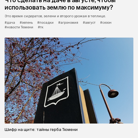
Что сделать на даче в августе, чтобы
использовать землю по максимуму?
Это время сидератов, зелени и второго урожая в теплице.
#дача
#зелень
#посадки
#агрономия
#август
#сезон
#новости Тюмени
#тк
Шифр на щите: тайны герба Тюмени