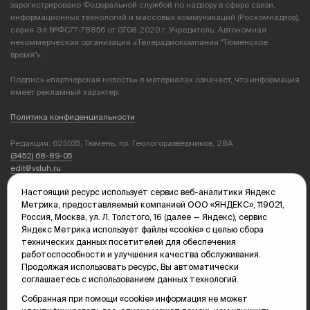
зарегистрировано Федеральной службой по надзору в сфере связи,
информационных технологий и массовых коммуникаций (Роскомнадзор),
серия Эл №ФС77-78856 от 07.08.2020 г. Учредитель: Автономная
некоммерческая организация «Телерадиокомпания "Тюменское
время"».
Подпись «партнерская новость» в материалах означает, что информация
имеет рекламный характер.
Политика конфиденциальности
Редакция: 625035, Тюмень, пр. Геологоразведчиков, 28А
(3452) 68-89-05
edit@vsluh.ru
Настоящий ресурс использует сервис веб-аналитики Яндекс
Главный редактор: Панкина Т.Ю.
Метрика, предоставляемый компанией ООО «ЯНДЕКС», 119021,
kika@vsluh.ru
Россия, Москва, ул. Л. Толстого, 16 (далее — Яндекс), сервис
Яндекс Метрика использует файлы «cookie» с целью сбора
По вопросам рекламы:
технических данных посетителей для обеспечения
(3452) 68-89-78
работоспособности и улучшения качества обслуживания.
kotovaev@sibinformburo.ru
Продолжая использовать ресурс, Вы автоматически
mim@vsluh.ru
соглашаетесь с использованием данных технологий.
Собранная при помощи «cookie» информация не может