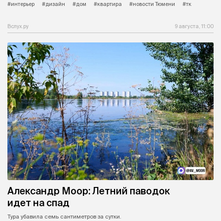
#интерьер
#дизайн
#дом
#квартира
#новости Тюмени
#тк
Вслух.ру
9 августа, 11:00
Александр Моор: Летний паводок
идет на спад
Тура убавила семь сантиметров за сутки.