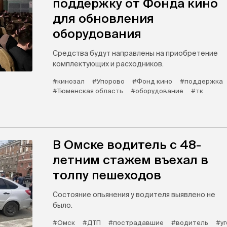
поддержку от Фонда кино
для обновления
оборудования
Средства будут направлены на приобретение
комплектующих и расходников.
#кинозал
#Упорово
#Фонд кино
#поддержка
#Тюменская область
#оборудование
#тк
В Омске водитель с 48-
летним стажем въехал в
толпу пешеходов
Состояние опьянения у водителя выявлено не
было.
#Омск
#ДТП
#пострадавшие
#водитель
#у