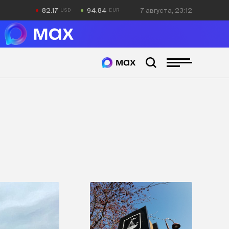
82.17
94.84
7 августа, 23:12