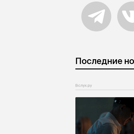
Последние н
Вслух.ру