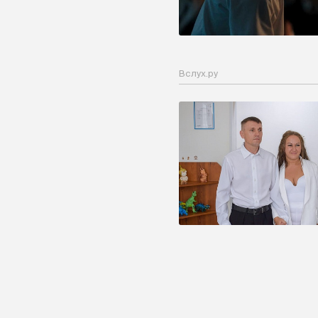
Вслух.ру