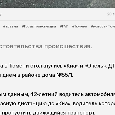
у
28 а
#травма
#Госавтоинспекция
#ГАИ
#Тюмень
#новости Тю
стоятельства происшествия.
а в Тюмени столкнулись «Киа» и «Опель». Д
 днем в районе дома №85/1.
м данным, 42-летний водитель автомобиля
асную дистанцию до «Киа», водитель котор
ы пропустить движущийся транспорт.