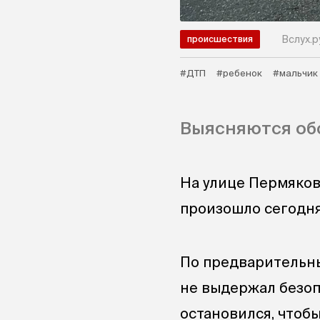
Вслух.р
происшествия
#ДТП
#ребенок
#мальчик
Выясняются об
На улице Пермяков
произошло сегодня
По предварительны
не выдержал безоп
остановился, чтоб