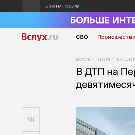
Dipol FM | 105,6 fm
СВО
Происшеств
Вслух.ru
Новости
Происшест
В ДТП на Пе
девятимеся