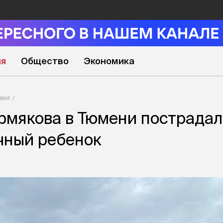
ия
Общество
Экономика
вия
рмякова в Тюмени пострадал
чный ребенок