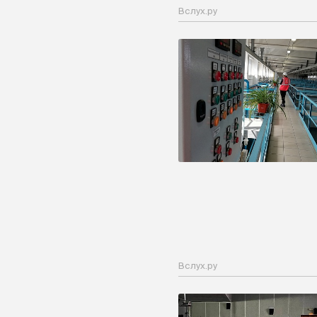
Вслух.ру
Вслух.ру