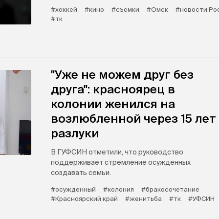
#хоккей
#кино
#съемки
#Омск
#новости Ро
#тк
"Уже не можем друг без
друга": красноярец в
колонии женился на
возлюбленной через 15 лет
разлуки
В ГУФСИН отметили, что руководство
поддерживает стремление осужденных
создавать семьи.
#осужденный
#колония
#бракосочетание
#Красноярский край
#женитьба
#тк
#УФСИН