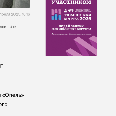
преля 2025, 16:16
мени
#тк
ТП
 «Опель»
ого