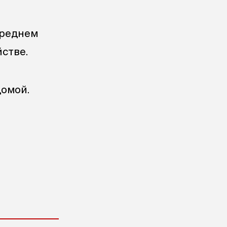
ереднем
стве.
домой.