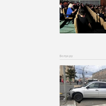
Вслух.ру