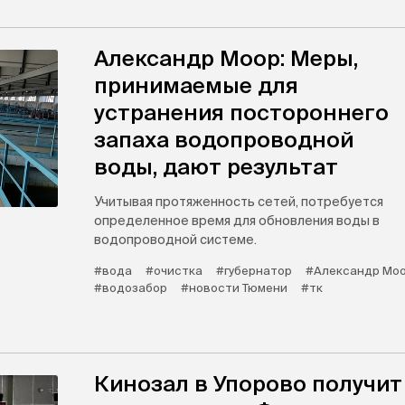
Александр Моор: Меры,
принимаемые для
устранения постороннего
запаха водопроводной
воды, дают результат
Учитывая протяженность сетей, потребуется
определенное время для обновления воды в
водопроводной системе.
#вода
#очистка
#губернатор
#Александр Мо
#водозабор
#новости Тюмени
#тк
Кинозал в Упорово получит