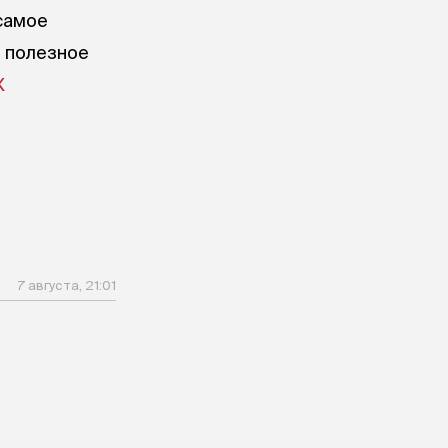
самое
е полезное
X
7 августа, 21:01