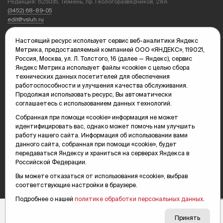
Редакция: 625035, Тюмень, пр. Геологоразведчиков, 28А
(3452) 68-89-05
edit@vsluh.ru
Главный редактор: Панкина Т.Ю.
Настоящий ресурс использует сервис веб-аналитики Яндекс
kika@vsluh.ru
Метрика, предоставляемый компанией ООО «ЯНДЕКС», 119021,
Россия, Москва, ул. Л. Толстого, 16 (далее — Яндекс), сервис
По вопросам рекламы:
Яндекс Метрика использует файлы «cookie» с целью сбора
(3452) 68-89-78
технических данных посетителей для обеспечения
kotovaev@sibinformburo.ru
работоспособности и улучшения качества обслуживания.
mim@vsluh.ru
Продолжая использовать ресурс, Вы автоматически
соглашаетесь с использованием данных технологий.
Собранная при помощи «cookie» информация не может
идентифицировать вас, однако может помочь нам улучшить
работу нашего сайта. Информация об использовании вами
данного сайта, собранная при помощи «cookie», будет
передаваться Яндексу и храниться на серверах Яндекса в
Российской Федерации.
© 2000-2026 Тюменская интернет-газета «Вслух.ру»
16+
Карта сайта
Вы можете отказаться от использования «cookie», выбрав
соответствующие настройки в браузере.
Подробнее о нашей
политике обработки персональных данных
.
Принять