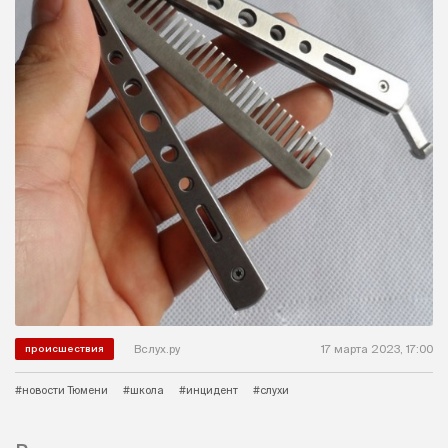
Вслух.ру
17 марта 2023, 17:00
происшествия
#новости Тюмени
#школа
#инцидент
#слухи