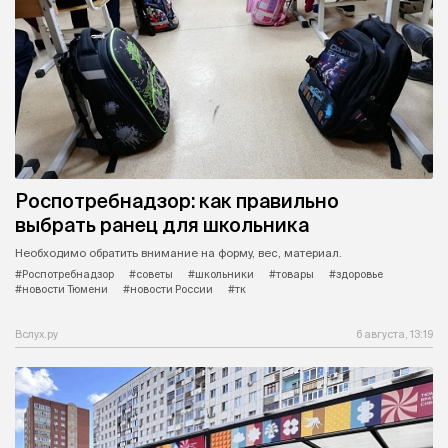
Роспотребнадзор: как правильно
выбрать ранец для школьника
Необходимо обратить внимание на форму, вес, материал.
#Роспотребнадзор
#советы
#школьники
#товары
#здоровье
#новости Тюмени
#новости России
#тк
Вслух.ру
6 августа, 13:19