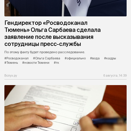
Гендиректор «Росводоканал
Тюмень» Ольга Сарбаева сделала
заявление после высказывания
сотрудницы пресс-службы
По этому факту будет проведено расследование.
#Росводоканал
#Ольга Сарбаева
#официально
#вода
#кадры
#Тюмень
#новости Тюмени
#тк
Вслух.ру
6 августа, 14:39