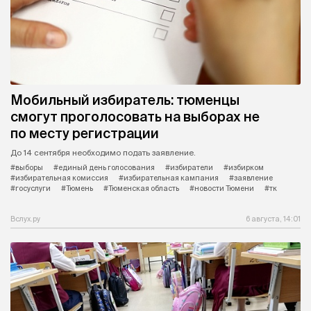
Мобильный избиратель: тюменцы
смогут проголосовать на выборах не
по месту регистрации
До 14 сентября необходимо подать заявление.
#выборы
#единый день голосования
#избиратели
#избирком
#избирательная комиссия
#избирательная кампания
#заявление
#госуслуги
#Тюмень
#Тюменская область
#новости Тюмени
#тк
Вслух.ру
6 августа, 14:01