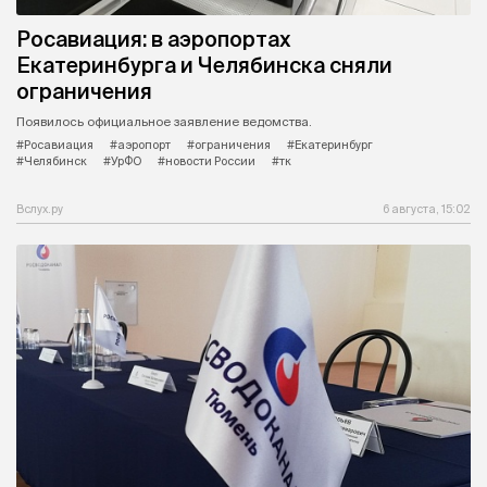
Росавиация: в аэропортах
Екатеринбурга и Челябинска сняли
ограничения
Появилось официальное заявление ведомства.
#Росавиация
#аэропорт
#ограничения
#Екатеринбург
#Челябинск
#УрФО
#новости России
#тк
Вслух.ру
6 августа, 15:02