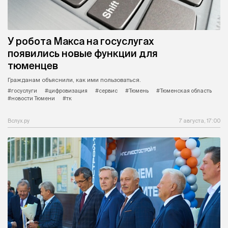
У робота Макса на госуслугах
появились новые функции для
тюменцев
Гражданам объяснили, как ими пользоваться.
#госуслуги
#цифровизация
#сервис
#Тюмень
#Тюменская область
#новости Тюмени
#тк
Вслух.ру
7 августа, 17:00