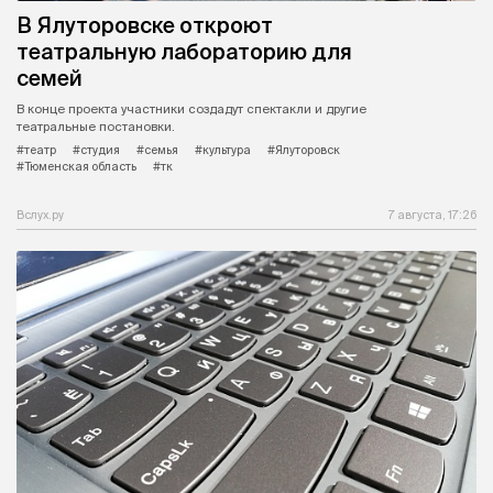
В Ялуторовске откроют
театральную лабораторию для
семей
В конце проекта участники создадут спектакли и другие
театральные постановки.
#театр
#студия
#семья
#культура
#Ялуторовск
#Тюменская область
#тк
Вслух.ру
7 августа, 17:26