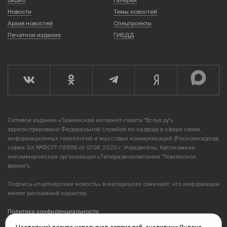
Новости
Темы новостей
Архив новостей
Спецпроекты
Печатное издание
ГИБДД
Сетевое издание «Тюменская интернет-газета "Вслух.ру"»
зарегистрировано Федеральной службой по надзору в сфере связи,
информационных технологий и массовых коммуникаций (Роскомнадзор),
серия Эл №ФС77-78856 от 07.08.2020 г. Учредитель: Автономная
некоммерческая организация «Телерадиокомпания "Тюменское
время"».
Подпись «партнерская новость» в материалах означает, что информация
имеет рекламный характер.
Политика конфиденциальности