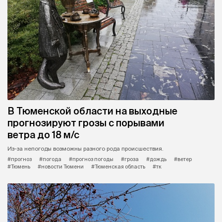
В Тюменской области на выходные
прогнозируют грозы с порывами
ветра до 18 м/с
Из-за непогоды возможны разного рода происшествия.
#прогноз
#погода
#прогноз погоды
#гроза
#дождь
#ветер
#Тюмень
#новости Тюмени
#Тюменская область
#тк