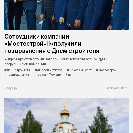
Сотрудники компании
«Мостострой-11» получили
поздравления с Днем строителя
Андрей Артюхов вручил награды Тюменской областной думы
сотрудниками компании.
#День строителя
#Андрей Артюхов
#Николай Руссу
#Мостострой
#поздравления
#новости Тюмени
#тк
Вслух.ру
7 августа, 16:47