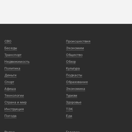
СВО
Происшествия
Беседы
Экономим
Транспорт
Общество
Недвижимость
Обзор
Политика
Культура
Деньги
Подкасты
Спорт
Образование
Афиша
Экономика
Технологии
Туризм
Страна и мир
Здоровье
Инструкция
ТЭК
Погода
Еда
Видео
Галереи