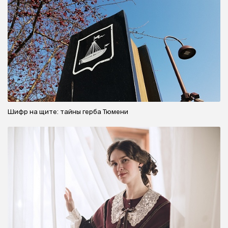
Шифр на щите: тайны герба Тюмени