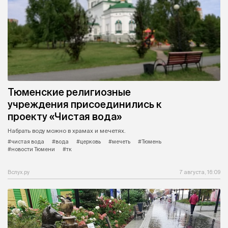
Тюменские религиозные
учреждения присоединились к
проекту «Чистая вода»
Набрать воду можно в храмах и мечетях.
#чистая вода
#вода
#церковь
#мечеть
#Тюмень
#новости Тюмени
#тк
Вслух.ру
7 августа, 16:09