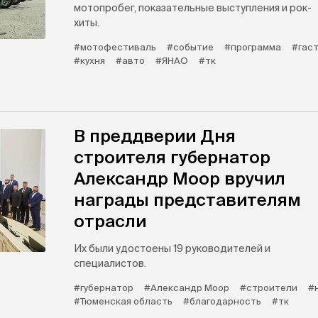
мотопробег, показательные выступления и рок-
хиты.
#мотофестиваль
#событие
#программа
#гас
#кухня
#авто
#ЯНАО
#тк
В преддверии Дня
строителя губернатор
Александр Моор вручил
награды представителям
отрасли
Их были удостоены 19 руководителей и
специалистов.
#губернатор
#Александр Моор
#строители
#
#Тюменская область
#благодарность
#тк