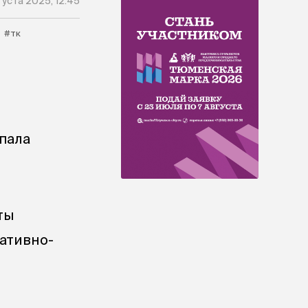
густа 2025, 12:45
#тк
пала
ты
ративно-