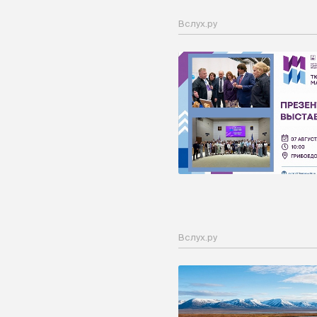
Вслух.ру
Вслух.ру