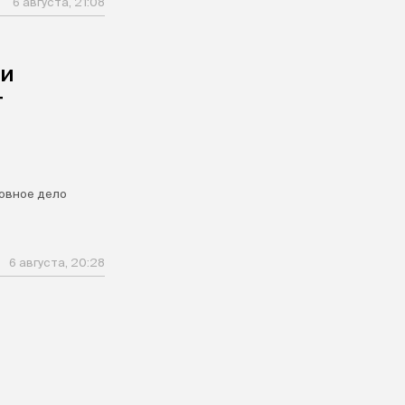
6 августа, 21:08
ли
т
овное дело
6 августа, 20:28
я