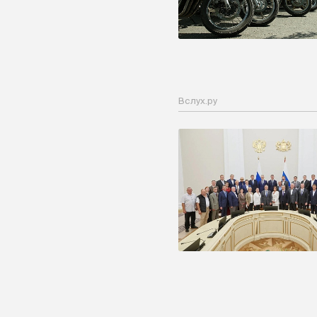
Вслух.ру