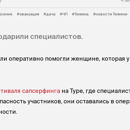
у
4 ав
асение
#эвакуация
#дача
#ЧП
#Тюмень
#новости Тюмени
одарили специалистов.
ли оперативно помогли женщине, которая у
тиваля сапсерфинга
на Туре, где специалис
пасность участников, они оставались в опе
ности.