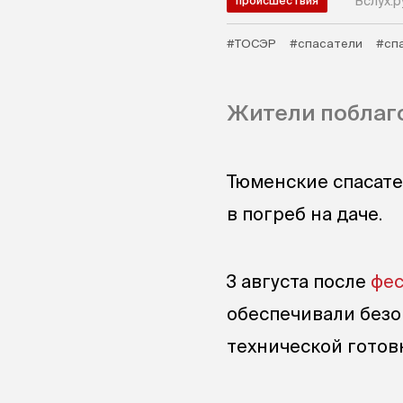
Вслух.р
происшествия
#ТОСЭР
#спасатели
#сп
Жители поблаг
Тюменские спасате
в погреб на даче.
3 августа после
фес
обеспечивали безо
технической готов