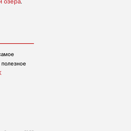
и озера
.
самое
е полезное
X