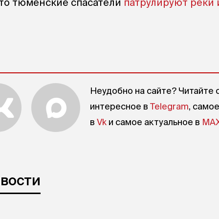
что тюменские спасатели
патрулируют реки 
Неудобно на сайте? Читайте 
интересное в
Telegram
, само
в
Vk
и самое актуальное в
MA
овости