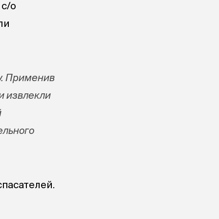
 с/о
ли
у. Применив
и извлекли
й
ельного
пасателей.