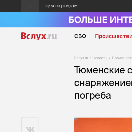
Dipol FM | 105,6 fm
СВО
Происшеств
Вслух.ru
Новости
Происшест
Тюменские с
снаряжение
погреба