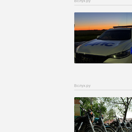
Вслух.ру
Вслух.ру