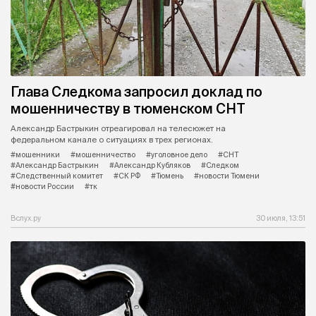
Глава Следкома запросил доклад по
мошенничеству в тюменском СНТ
Александр Бастрыкин отреагировал на телесюжет на
федеральном канале о ситуациях в трех регионах.
#мошенники
#мошенничество
#уголовное дело
#СНТ
#Александр Бастрыкин
#Александр Кубляков
#Следком
#Следственный комитет
#СК РФ
#Тюмень
#новости Тюмени
#новости России
#тк
Вслух.ру
30 июля, 13:51