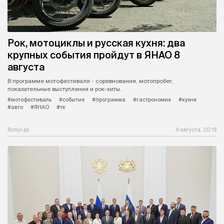
Рок, мотоциклы и русская кухня: два
крупных события пройдут в ЯНАО 8
августа
В программе мотофестиваля - соревнования, мотопробег,
показательные выступления и рок-хиты.
#мотофестиваль
#событие
#программа
#гастрономия
#кухня
#авто
#ЯНАО
#тк
Вслух.ру
6 августа, 20:18