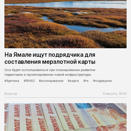
На Ямале ищут подрядчика для
составления мерзлотной карты
Она будет использоваться при планировании развития
территории и проектировании новой инфраструктуры.
#Арктика
#ЯНАО
#исследования
#карта
#тк
#подрядчик
Вслух.ру
6 августа, 18:40