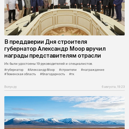
В преддверии Дня строителя
губернатор Александр Моор вручил
награды представителям отрасли
Их были удостоены 19 руководителей и специалистов.
#губернатор
#Александр Моор
#строители
#награждение
#Тюменская область
#благодарность
#тк
Вслух.ру
6 августа, 19:23