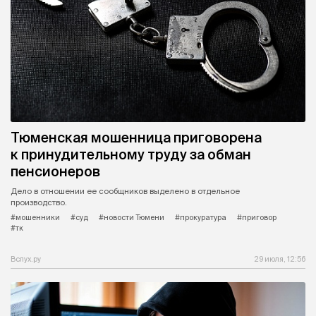
Тюменская мошенница приговорена
к принудительному труду за обман
пенсионеров
Дело в отношении ее сообщников выделено в отдельное
производство.
#мошенники
#суд
#новости Тюмени
#прокуратура
#приговор
#тк
Вслух.ру
29 июля, 12:56