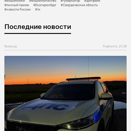
#мошенники
#мошенничество
#губернатор
#дипфейк
#личный прием
#Екатеринбург
#Свердловская область
#новости России
#тк
Последние новости
Вслух.ру
6 августа, 21:08