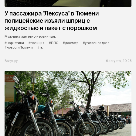
У пассажира "Лексуса" в Тюмени
полицейские изъяли шприц с
жидкостью и пакет с порошком
Мужчина заметно нервничал.
#наркотики
#полиция
#ППС
#досмотр
#уголовное дело
#новости Тюмени
#тк
Вслух.ру
6 августа, 20:28