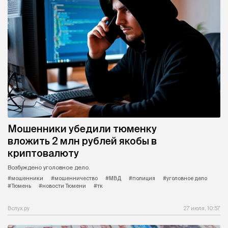
Мошенники убедили тюменку
вложить 2 млн рублей якобы в
криптовалюту
Возбуждено уголовное дело.
#мошенники
#мошенничество
#МВД
#полиция
#уголовное дело
#Тюмень
#новости Тюмени
#тк
Вслух.ру
27 июля, 10:57