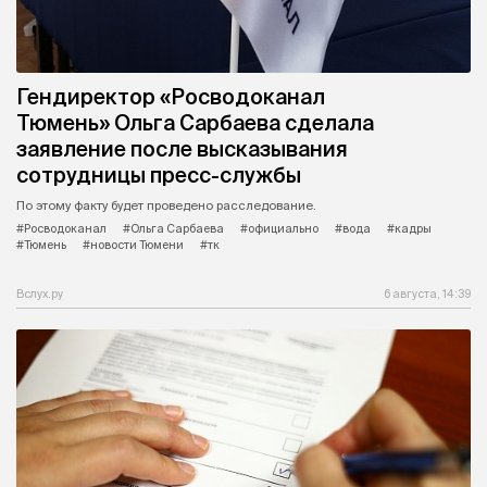
Гендиректор «Росводоканал
Тюмень» Ольга Сарбаева сделала
заявление после высказывания
сотрудницы пресс-службы
По этому факту будет проведено расследование.
#Росводоканал
#Ольга Сарбаева
#официально
#вода
#кадры
#Тюмень
#новости Тюмени
#тк
Вслух.ру
6 августа, 14:39