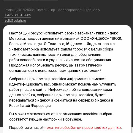
Редакция: 625035, Тюмень, пр. Геологоразведчиков, 28А
(3452) 68-89-05
edit@vsluh.ru
Главный редактор: Панкина Т.Ю.
Настоящий ресурс использует сервис веб-аналитики Яндекс
kika@vsluh.ru
Метрика, предоставляемый компанией ООО «ЯНДЕКС», 119021,
Россия, Москва, ул. Л. Толстого, 16 (далее — Яндекс), сервис
По вопросам рекламы:
Яндекс Метрика использует файлы «cookie» с целью сбора
(3452) 68-89-78
технических данных посетителей для обеспечения
kotovaev@sibinformburo.ru
работоспособности и улучшения качества обслуживания.
mim@vsluh.ru
Продолжая использовать ресурс, Вы автоматически
соглашаетесь с использованием данных технологий.
Собранная при помощи «cookie» информация не может
идентифицировать вас, однако может помочь нам улучшить
работу нашего сайта. Информация об использовании вами
данного сайта, собранная при помощи «cookie», будет
передаваться Яндексу и храниться на серверах Яндекса в
Российской Федерации.
© 2000-2026 Тюменская интернет-газета «Вслух.ру»
16+
Карта сайта
Вы можете отказаться от использования «cookie», выбрав
соответствующие настройки в браузере.
Подробнее о нашей
политике обработки персональных данных
.