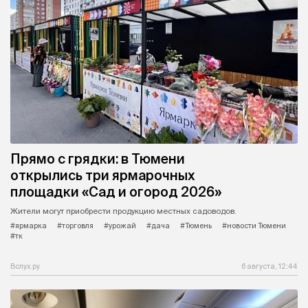
Прямо с грядки: в Тюмени
открылись три ярмарочных
площадки «Сад и огород 2026»
Жители могут приобрести продукцию местных садоводов.
#ярмарка
#торговля
#урожай
#дача
#Тюмень
#новости Тюмени
#тк
Вслух.ру
6 августа, 12:44