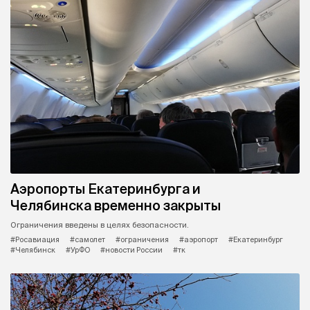
Аэропорты Екатеринбурга и
Челябинска временно закрыты
Ограничения введены в целях безопасности.
#Росавиация
#самолет
#ограничения
#аэропорт
#Екатеринбург
#Челябинск
#УрФО
#новости России
#тк