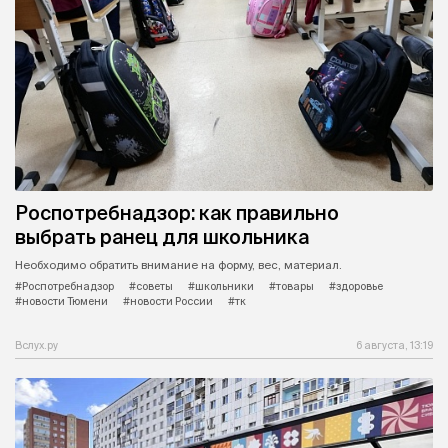
Роспотребнадзор: как правильно
выбрать ранец для школьника
Необходимо обратить внимание на форму, вес, материал.
#Роспотребнадзор
#советы
#школьники
#товары
#здоровье
#новости Тюмени
#новости России
#тк
Вслух.ру
6 августа, 13:19