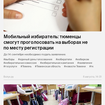
Мобильный избиратель: тюменцы
смогут проголосовать на выборах не
по месту регистрации
До 14 сентября необходимо подать заявление.
#выборы
#единый день голосования
#избиратели
#избирком
#избирательная комиссия
#избирательная кампания
#заявление
#госуслуги
#Тюмень
#Тюменская область
#новости Тюмени
#тк
Вслух.ру
6 августа, 14:01