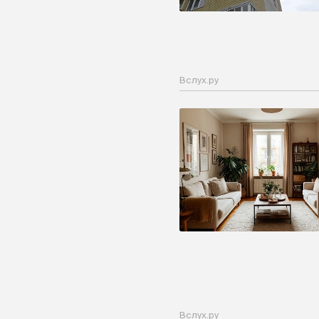
Вслух.ру
Вслух.ру