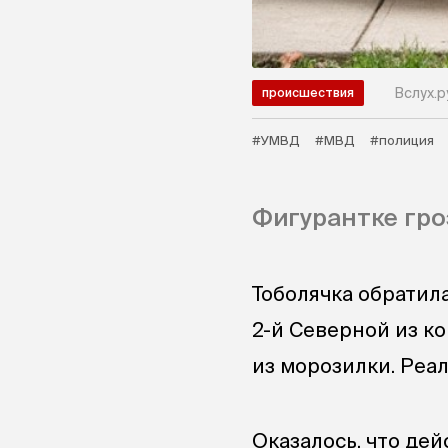
Вслух.р
происшествия
#УМВД
#МВД
#полиция
Фигурантке гро
Тоболячка обратила
2-й Северной из к
из морозилки. Реа
Оказалось, что де