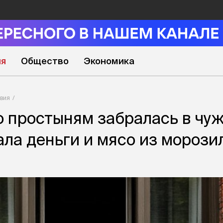
ия
Общество
Экономика
вия
о простыням забралась в чу
рала деньги и мясо из морози