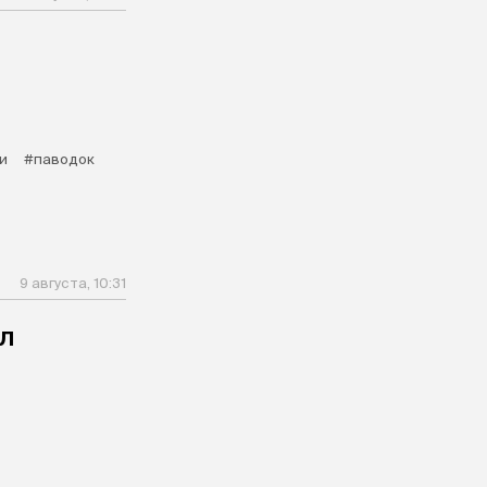
и
#паводок
9 августа, 10:31
л