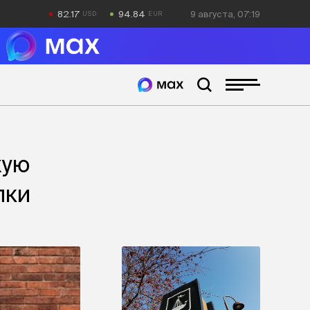
82.17
94.84
9 августа, 07:19
жую
лки