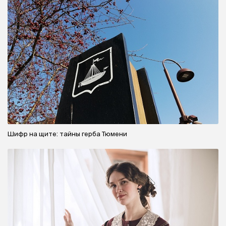
Шифр на щите: тайны герба Тюмени