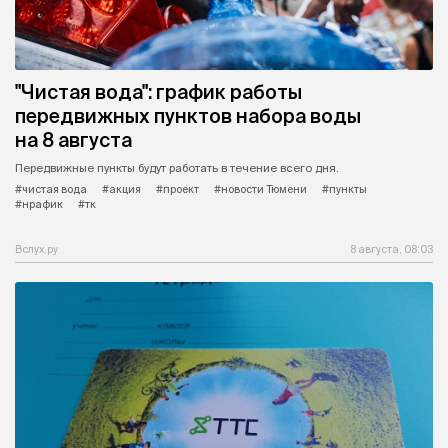
"Чистая вода": график работы
передвижных пунктов набора воды
на 8 августа
Передвижные пункты будут работать в течение всего дня.
#чистая вода
#акция
#проект
#новости Тюмени
#пункты
#нрафик
#тк
Вслух.ру
8 августа, 08:03