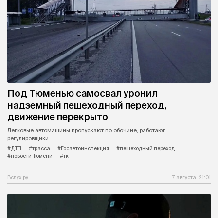
Под Тюменью самосвал уронил
надземный пешеходный переход,
движение перекрыто
Легковые автомашины пропускают по обочине, работают
регулировщики.
#ДТП
#трасса
#Госавтоинспекция
#пешеходный переход
#новости Тюмени
#тк
Вслух.ру
7 августа, 21:01