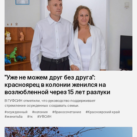
"Уже не можем друг без друга":
красноярец в колонии женился на
возлюбленной через 15 лет разлуки
В ГУФСИН отметили, что руководство поддерживает
стремление осужденных создавать семьи.
#осужденный
#колония
#бракосочетание
#Красноярский край
#женитьба
#тк
#УФСИН