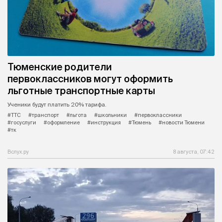
Тюменские родители
первоклассников могут оформить
льготные транспортные карты
Ученики будут платить 20% тарифа.
#ТТС
#транспорт
#льгота
#школьники
#первоклассники
#госуслуги
#оформление
#инструкция
#Тюмень
#новости Тюмени
#тк
Вслух.ру
8 августа, 07:42