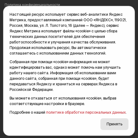
Политика конфиденциальности
Настоящий ресурс использует сервис веб-аналитики Яндекс
Редакция: 625035, Тюмень, пр. Геологоразведчиков, 28А
Метрика, предоставляемый компанией ООО «ЯНДЕКС», 119021,
(3452) 68-89-05
Россия, Москва, ул. Л. Толстого, 16 (далее — Яндекс), сервис
edit@vsluh.ru
Яндекс Метрика использует файлы «cookie» с целью сбора
технических данных посетителей для обеспечения
Главный редактор: Панкина Т.Ю.
работоспособности и улучшения качества обслуживания.
kika@vsluh.ru
Продолжая использовать ресурс, Вы автоматически
соглашаетесь с использованием данных технологий.
По вопросам рекламы:
(3452) 68-89-78
Собранная при помощи «cookie» информация не может
kotovaev@sibinformburo.ru
идентифицировать вас, однако может помочь нам улучшить
mim@vsluh.ru
работу нашего сайта. Информация об использовании вами
данного сайта, собранная при помощи «cookie», будет
передаваться Яндексу и храниться на серверах Яндекса в
Российской Федерации.
Вы можете отказаться от использования «cookie», выбрав
соответствующие настройки в браузере.
Подробнее о нашей
политике обработки персональных данных
.
© 2000-2026 Тюменская интернет-газета «Вслух.ру»
16+
Карта сайта
Принять