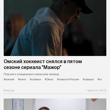
Омский хоккеист снялся в пятом
сезоне сериала "Мажор"
Под него специально написали эпизод.
#хоккей
#кино
#съемки
#Омск
#новости России
#сериал
#тк
Вслух.ру
7 августа, 20:23