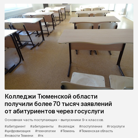
Колледжи Тюменской области
получили более 70 тысяч заявлений
от абитуриентов через госуслуги
Основная часть поступающих - выпускники 9-х классов.
#абитуриент
#абитуриенты
#колледж
#поступление
#госуслуги
#цифровизация
#технологии
#Тюмень
#Тюменская область
#новости Тюмени
#тк