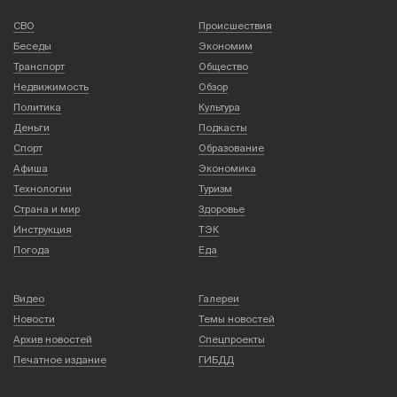
СВО
Происшествия
Беседы
Экономим
Транспорт
Общество
Недвижимость
Обзор
Политика
Культура
Деньги
Подкасты
Спорт
Образование
Афиша
Экономика
Технологии
Туризм
Страна и мир
Здоровье
Инструкция
ТЭК
Погода
Еда
Видео
Галереи
Новости
Темы новостей
Архив новостей
Спецпроекты
Печатное издание
ГИБДД