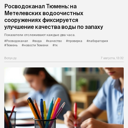
Росводоканал Тюмень: на
Метелевских водоочистных
сооружениях фиксируется
улучшение качества воды по запаху
Показатели отслеживают каждые два часа.
#Росводоканал
#вода
#качество
#проверка
#лаборатория
#Тюмень
#новости Тюмени
#тк
Вслух.ру
7 августа, 13:32