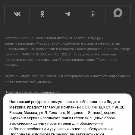
Сетевое издание «Тюменская интернет-газета "Вслух.ру"»
зарегистрировано Федеральной службой по надзору в сфере связи,
информационных технологий и массовых коммуникаций (Роскомнадзор),
серия Эл №ФС77-78856 от 07.08.2020 г. Учредитель: Автономная
некоммерческая организация «Телерадиокомпания "Тюменское
время"».
Подпись «партнерская новость» в материалах означает, что информация
имеет рекламный характер.
Политика конфиденциальности
Настоящий ресурс использует сервис веб-аналитики Яндекс
Редакция: 625035, Тюмень, пр. Геологоразведчиков, 28А
Метрика, предоставляемый компанией ООО «ЯНДЕКС», 119021,
(3452) 68-89-05
Россия, Москва, ул. Л. Толстого, 16 (далее — Яндекс), сервис
edit@vsluh.ru
Яндекс Метрика использует файлы «cookie» с целью сбора
технических данных посетителей для обеспечения
Главный редактор: Панкина Т.Ю.
работоспособности и улучшения качества обслуживания.
kika@vsluh.ru
Продолжая использовать ресурс, Вы автоматически