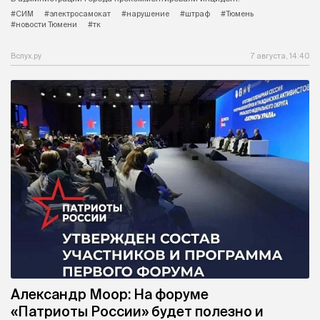
#СИМ
#электросамокат
#нарушение
#штраф
#Тюмень
#новости Тюмени
#тк
Вслух.ру
7 августа, 14:40
Александр Моор: На форуме
«Патриоты России» будет полезно и