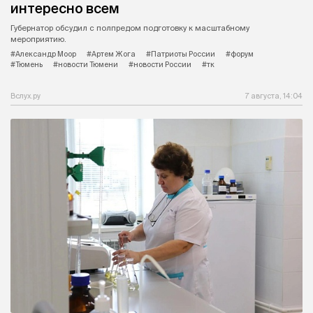
интересно всем
Губернатор обсудил с полпредом подготовку к масштабному
мероприятию.
#Александр Моор
#Артем Жога
#Патриоты России
#форум
#Тюмень
#новости Тюмени
#новости России
#тк
Вслух.ру
7 августа, 14:04