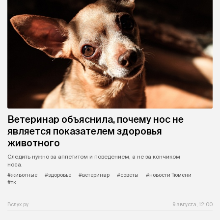
Ветеринар объяснила, почему нос не
является показателем здоровья
животного
Следить нужно за аппетитом и поведением, а не за кончиком
носа.
#животные
#здоровье
#ветеринар
#советы
#новости Тюмени
#тк
Вслух.ру
9 августа, 12:00