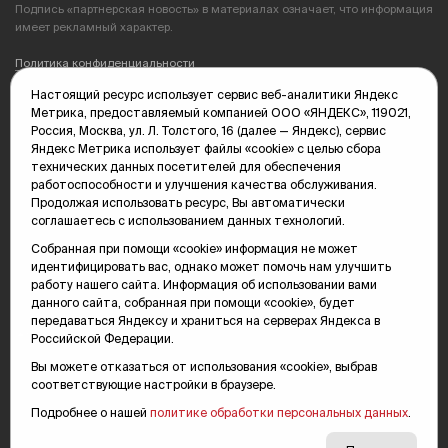
Подпись «партнерская новость» в материалах означает, что информация
имеет рекламный характер.
Политика конфиденциальности
Настоящий ресурс использует сервис веб-аналитики Яндекс
Редакция: 625035, Тюмень, пр. Геологоразведчиков, 28А
Метрика, предоставляемый компанией ООО «ЯНДЕКС», 119021,
(3452) 68-89-05
Россия, Москва, ул. Л. Толстого, 16 (далее — Яндекс), сервис
edit@vsluh.ru
Яндекс Метрика использует файлы «cookie» с целью сбора
технических данных посетителей для обеспечения
Главный редактор: Панкина Т.Ю.
работоспособности и улучшения качества обслуживания.
kika@vsluh.ru
Продолжая использовать ресурс, Вы автоматически
соглашаетесь с использованием данных технологий.
По вопросам рекламы:
(3452) 68-89-78
Собранная при помощи «cookie» информация не может
kotovaev@sibinformburo.ru
идентифицировать вас, однако может помочь нам улучшить
mim@vsluh.ru
работу нашего сайта. Информация об использовании вами
данного сайта, собранная при помощи «cookie», будет
передаваться Яндексу и храниться на серверах Яндекса в
Российской Федерации.
Вы можете отказаться от использования «cookie», выбрав
соответствующие настройки в браузере.
Подробнее о нашей
политике обработки персональных данных
.
© 2000-2026 Тюменская интернет-газета «Вслух.ру»
16+
Карта сайта