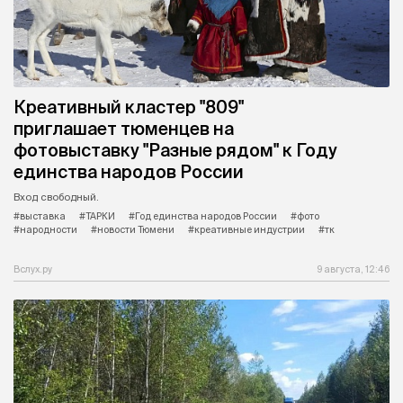
Креативный кластер "809"
приглашает тюменцев на
фотовыставку "Разные рядом" к Году
единства народов России
Вход свободный.
#выставка
#ТАРКИ
#Год единства народов России
#фото
#народности
#новости Тюмени
#креативные индустрии
#тк
Вслух.ру
9 августа, 12:46