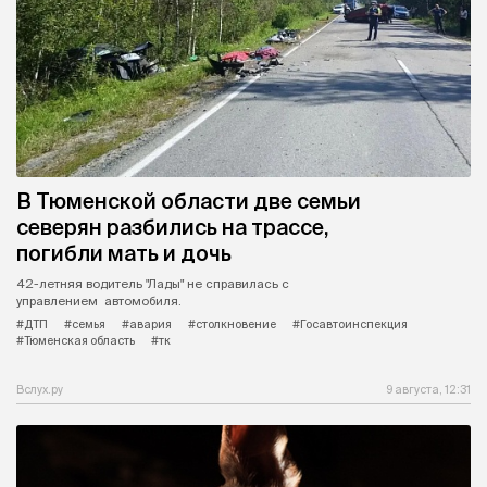
В Тюменской области две семьи
северян разбились на трассе,
погибли мать и дочь
42-летняя водитель "Лады" не справилась с
управлением автомобиля.
#ДТП
#семья
#авария
#столкновение
#Госавтоинспекция
#Тюменская область
#тк
Вслух.ру
9 августа, 12:31