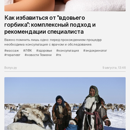
Как избавиться от "вдовьего
горбика": комплексный подход и
рекомендации специалиста
Важно помнить лишь одно: перед прохождением процедур
необходима консультация с врачом и обследование.
#массаж
#ЛФК
#здоровье
#консультация
#эндокринолог
#терапевт
#новости Тюмени
#тк
Вслух.ру
9 августа, 13:46