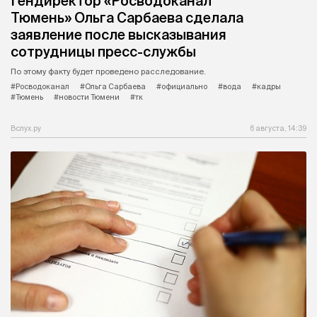
Гендиректор «Росводоканал
Тюмень» Ольга Сарбаева сделала
заявление после высказывания
сотрудницы пресс-службы
По этому факту будет проведено расследование.
#Росводоканал
#Ольга Сарбаева
#официально
#вода
#кадры
#Тюмень
#новости Тюмени
#тк
Вслух.ру
6 августа, 14:39