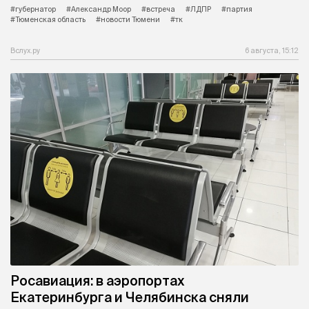
#губернатор
#Александр Моор
#встреча
#ЛДПР
#партия
#Тюменская область
#новости Тюмени
#тк
Вслух.ру
6 августа, 15:12
Росавиация: в аэропортах
Екатеринбурга и Челябинска сняли