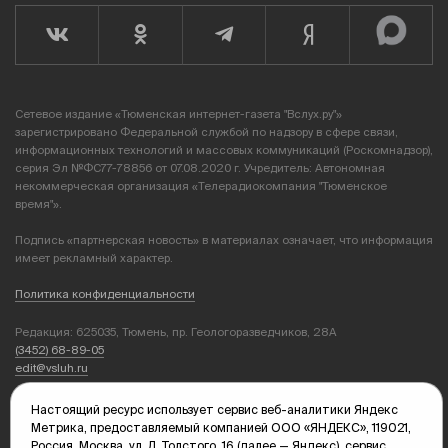
Сетевое издание «Тюменская интернет-газета "Вслух.ру"»
зарегистрировано Федеральной службой по надзору в сфере связи,
информационных технологий и массовых коммуникаций (Роскомнадзор),
серия Эл №ФС77-78856 от 07.08.2020 г. Учредитель: Автономная
некоммерческая организация «Телерадиокомпания "Тюменское
время"».
Подпись «партнерская новость» в материалах означает, что информация
имеет рекламный характер.
Политика конфиденциальности
Редакция: 625035, Тюмень, пр. Геологоразведчиков, 28А
(3452) 68-89-05
edit@vsluh.ru
Главный редактор: Панкина Т.Ю.
Настоящий ресурс использует сервис веб-аналитики Яндекс
kika@vsluh.ru
Метрика, предоставляемый компанией ООО «ЯНДЕКС», 119021,
Россия, Москва, ул. Л. Толстого, 16 (далее — Яндекс), сервис