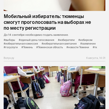
Мобильный избиратель: тюменцы
смогут проголосовать на выборах не
по месту регистрации
До 14 сентября необходимо подать заявление.
#выборы
#единый день голосования
#избиратели
#избирком
#избирательная комиссия
#избирательная кампания
#заявление
#госуслуги
#Тюмень
#Тюменская область
#новости Тюмени
#тк
Вслух.ру
6 августа, 14:01