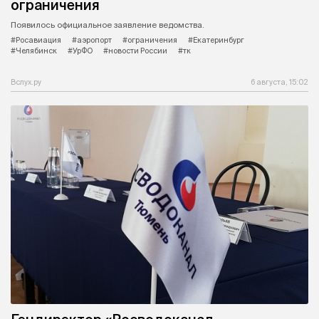
ограничения
Появилось официальное заявление ведомства.
#Росавиация
#аэропорт
#ограничения
#Екатеринбург
#Челябинск
#УрФО
#новости России
#тк
Вслух.ру
6 августа, 15:02