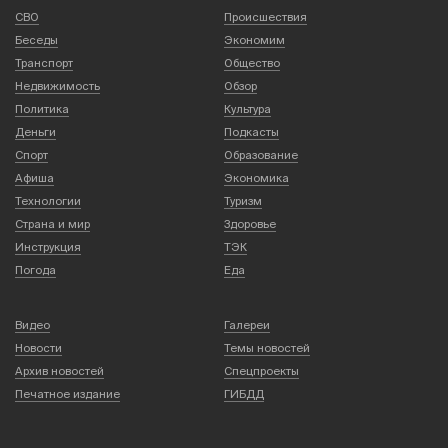
СВО
Происшествия
Беседы
Экономим
Транспорт
Общество
Недвижимость
Обзор
Политика
Культура
Деньги
Подкасты
Спорт
Образование
Афиша
Экономика
Технологии
Туризм
Страна и мир
Здоровье
Инструкция
ТЭК
Погода
Еда
Видео
Галереи
Новости
Темы новостей
Архив новостей
Спецпроекты
Печатное издание
ГИБДД