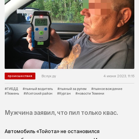
Вслух.ру
4 июня 2023, 11:15
происшествия
#ГИБДД
#пьяный водитель
#пьяный за рулем
#пьяное вождение
#Тюмень
#Исетский район
#Курган
#новости Тюмени
Мужчина заявил, что пил только квас.
Автомобиль «Тойота» не остановился