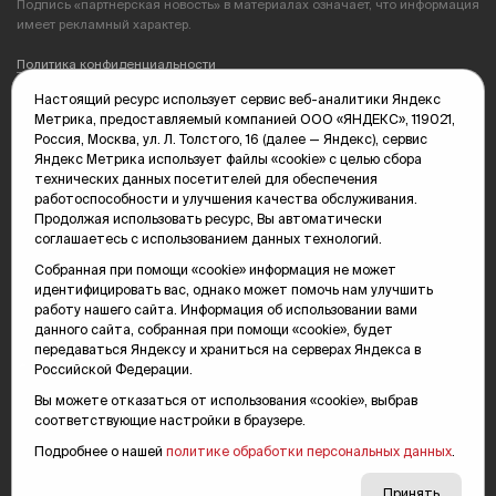
Подпись «партнерская новость» в материалах означает, что информация
имеет рекламный характер.
Политика конфиденциальности
Настоящий ресурс использует сервис веб-аналитики Яндекс
Редакция: 625035, Тюмень, пр. Геологоразведчиков, 28А
Метрика, предоставляемый компанией ООО «ЯНДЕКС», 119021,
(3452) 68-89-05
Россия, Москва, ул. Л. Толстого, 16 (далее — Яндекс), сервис
edit@vsluh.ru
Яндекс Метрика использует файлы «cookie» с целью сбора
технических данных посетителей для обеспечения
Главный редактор: Панкина Т.Ю.
работоспособности и улучшения качества обслуживания.
kika@vsluh.ru
Продолжая использовать ресурс, Вы автоматически
соглашаетесь с использованием данных технологий.
По вопросам рекламы:
(3452) 68-89-78
Собранная при помощи «cookie» информация не может
kotovaev@sibinformburo.ru
идентифицировать вас, однако может помочь нам улучшить
mim@vsluh.ru
работу нашего сайта. Информация об использовании вами
данного сайта, собранная при помощи «cookie», будет
передаваться Яндексу и храниться на серверах Яндекса в
Российской Федерации.
Вы можете отказаться от использования «cookie», выбрав
соответствующие настройки в браузере.
Подробнее о нашей
политике обработки персональных данных
.
© 2000-2026 Тюменская интернет-газета «Вслух.ру»
16+
Карта сайта
Принять