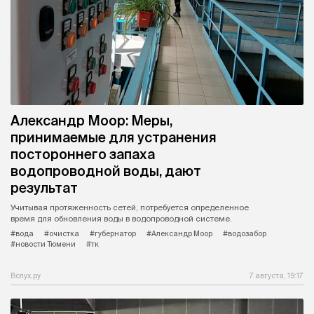
Александр Моор: Меры,
принимаемые для устранения
постороннего запаха
водопроводной воды, дают
результат
Учитывая протяженность сетей, потребуется определенное
время для обновления воды в водопроводной системе.
#вода
#очистка
#губернатор
#Александр Моор
#водозабор
#новости Тюмени
#тк
Вслух.ру
7 августа, 19:17