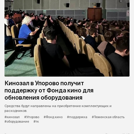
Кинозал в Упорово получит
поддержку от Фонда кино для
обновления оборудования
Средства будут направлены на приобретение комплектующих и
расходников.
#кинозал
#Упорово
#Фонд кино
#поддержка
#Тюменская область
#оборудование
#тк