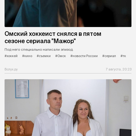
Омский хоккеист снялся в пятом
сезоне сериала "Мажор"
Под него специально написали эпизод.
#хоккей
#кино
#съемки
#Омск
#новости России
#сериал
#тк
Вслух.ру
7 августа, 20:23