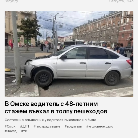
Вслух.ру
7 августа, 18:45
В Омске водитель с 48-летним
стажем въехал в толпу пешеходов
Состояние опьянения у водителя выявлено не было.
#Омск
#ДТП
#пострадавшие
#водитель
#уголовное дело
#наезд
#тк