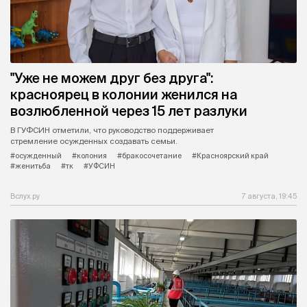
"Уже не можем друг без друга":
красноярец в колонии женился на
возлюбленной через 15 лет разлуки
В ГУФСИН отметили, что руководство поддерживает
стремление осужденных создавать семьи.
#осужденный
#колония
#бракосочетание
#Красноярский край
#женитьба
#тк
#УФСИН
Вслух.ру
7 августа, 19:45