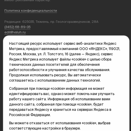
Политика конфиденциальности
Редакция: 625035, Тюмень, пр. Геологоразведчиков, 28А
(3452) 68-89-05
edit@vsluh.ru
Главный редактор: Панкина Т.Ю.
Настоящий ресурс использует сервис веб-аналитики Яндекс
kika@vsluh.ru
Метрика, предоставляемый компанией ООО «ЯНДЕКС», 119021,
Россия, Москва, ул. Л. Толстого, 16 (далее — Яндекс), сервис
По вопросам рекламы:
Яндекс Метрика использует файлы «cookie» с целью сбора
(3452) 68-89-78
технических данных посетителей для обеспечения
kotovaev@sibinformburo.ru
работоспособности и улучшения качества обслуживания.
mim@vsluh.ru
Продолжая использовать ресурс, Вы автоматически
соглашаетесь с использованием данных технологий.
Собранная при помощи «cookie» информация не может
идентифицировать вас, однако может помочь нам улучшить
работу нашего сайта. Информация об использовании вами
данного сайта, собранная при помощи «cookie», будет
передаваться Яндексу и храниться на серверах Яндекса в
Российской Федерации.
© 2000-2026 Тюменская интернет-газета «Вслух.ру»
16+
Карта сайта
Вы можете отказаться от использования «cookie», выбрав
соответствующие настройки в браузере.