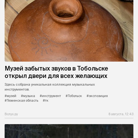
Музей забытых звуков в Тобольске
открыл двери для всех желающих
Здесь собрана уникальная коллекция музыкальных
инструментов.
#музей
#музыка
#инструмент
#Тобольск
#экспозиция
#Тюменская область
#тк
Вслух.ру
8 августа, 12:43