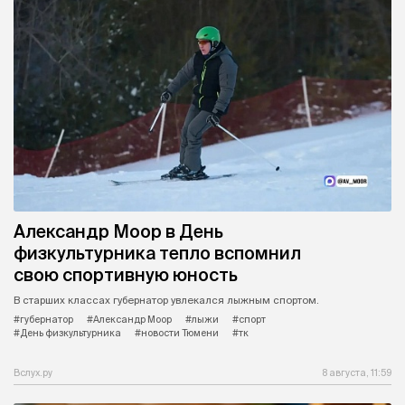
Александр Моор в День
физкультурника тепло вспомнил
свою спортивную юность
В старших классах губернатор увлекался лыжным спортом.
#губернатор
#Александр Моор
#лыжи
#спорт
#День физкультурника
#новости Тюмени
#тк
Вслух.ру
8 августа, 11:59