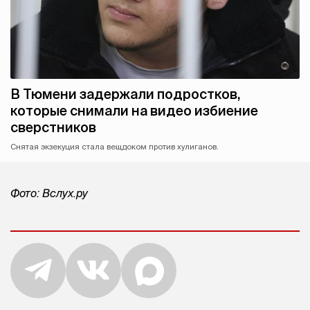
В Тюмени задержали подростков,
которые снимали на видео избиение
сверстников
Снятая экзекуция стала вещдоком против хулиганов.
Фото: Вслух.ру