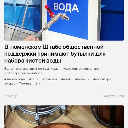
В тюменском Штабе общественной
поддержки принимают бутылки для
набора чистой воды
Волонтеры доставят ее тем, кому тяжело самостоятельно
дойти до пункта набора.
#чистая вода
#тара
#бутылки
#штаб
#помощь
#волонтеры
#новости Тюмени
#тк
Вслух.ру
8 августа, 13:13