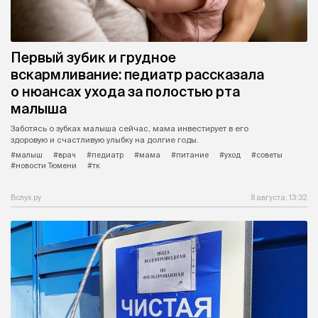
Первый зубик и грудное
вскармливание: педиатр рассказала
о нюансах ухода за полостью рта
малыша
Заботясь о зубках малыша сейчас, мама инвестирует в его
здоровую и счастливую улыбку на долгие годы.
#малыш
#врач
#педиатр
#мама
#питание
#уход
#советы
#новости Тюмени
#тк
Вслух.ру
8 августа, 13:32