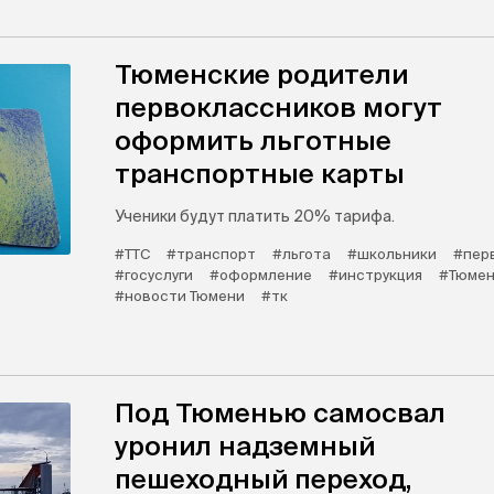
Тюменские родители
первоклассников могут
оформить льготные
транспортные карты
Ученики будут платить 20% тарифа.
#ТТС
#транспорт
#льгота
#школьники
#пер
#госуслуги
#оформление
#инструкция
#Тюмен
#новости Тюмени
#тк
Под Тюменью самосвал
уронил надземный
пешеходный переход,