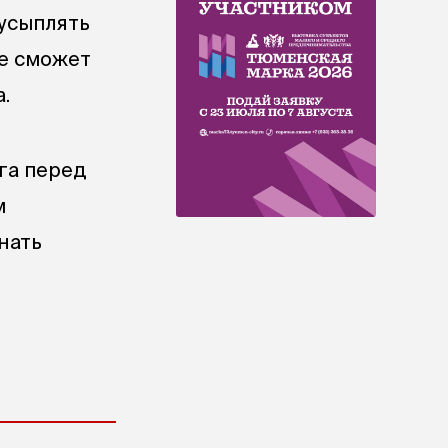
усыплять
не сможет
.
га перед
м
нать