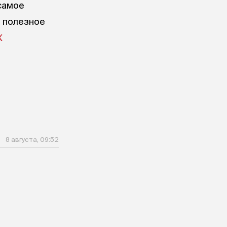
самое
е полезное
X
8 августа, 09:52