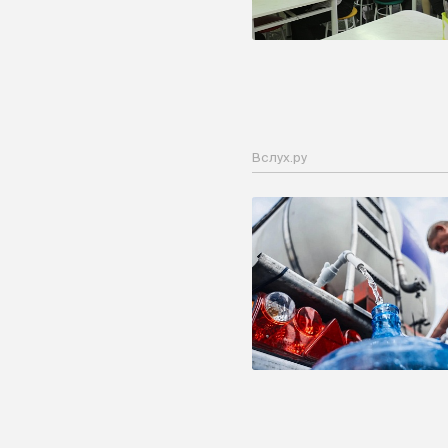
Вслух.ру