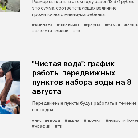
Размер выплаты в этом году равен 18 371 рублю –
это сумма, соответствующая величине
прожиточного минимума ребенка.
#выплата
#школьная
#форма
#семья
#соци
#новости Тюмени
#тк
"Чистая вода": график
работы передвижных
пунктов набора воды на 8
августа
Передвижные пункты будут работать в течение
всего дня.
#чистая вода
#акция
#проект
#новости Тюме
#нрафик
#тк