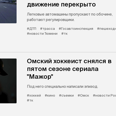
движение перекрыто
Легковые автомашины пропускают по обочине,
работают регулировщики.
#ДТП
#трасса
#Госавтоинспекция
#пешеходн
#новости Тюмени
#тк
Омский хоккеист снялся в
пятом сезоне сериала
"Мажор"
Под него специально написали эпизод.
#хоккей
#кино
#съемки
#Омск
#новости Ро
#тк