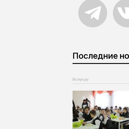
Последние н
Вслух.ру