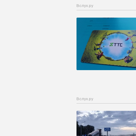
Вслух.ру
Вслух.ру