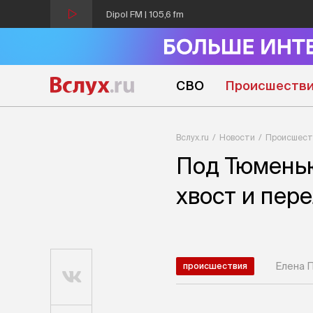
Dipol FM | 105,6 fm
СВО
Происшеств
Вслух.ru
Новости
Происшест
Под Тюменью
хвост и пер
Елена 
происшествия