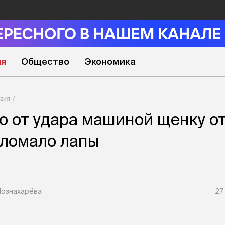
ия
Общество
Экономика
вия
 от удара машиной щенку о
еломало лапы
Познахарёва
27