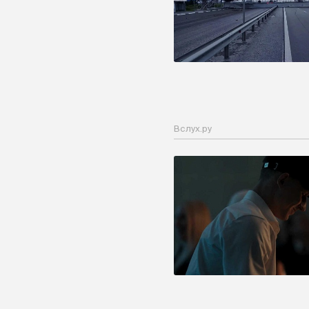
Вслух.ру