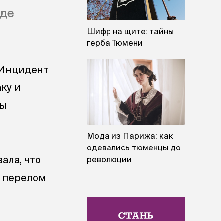
нде
Шифр на щите: тайны
герба Тюмени
 Инцидент
ку и
ры
Мода из Парижа: как
одевались тюменцы до
ала, что
революции
н перелом