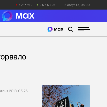
82.17
94.84
8 августа, 05:00
торвало
 июня 2018, 05:26