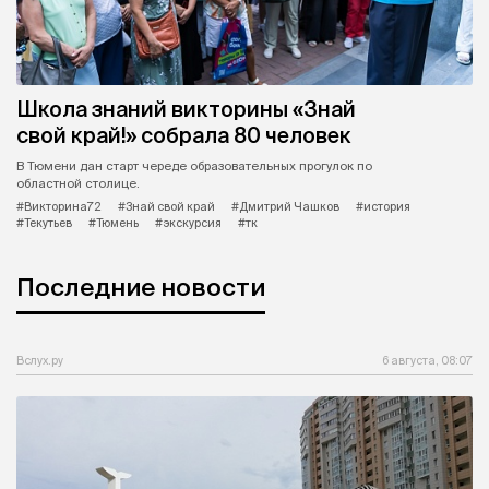
Школа знаний викторины «Знай
свой край!» собрала 80 человек
В Тюмени дан старт череде образовательных прогулок по
областной столице.
#Викторина72
#Знай свой край
#Дмитрий Чашков
#история
#Текутьев
#Тюмень
#экскурсия
#тк
Последние новости
Вслух.ру
6 августа, 08:07