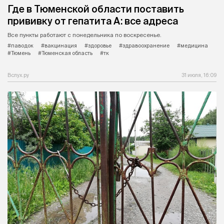
Где в Тюменской области поставить
прививку от гепатита А: все адреса
Все пункты работают с понедельника по воскресенье.
#паводок
#вакцинация
#здоровье
#здравоохранение
#медицина
#Тюмень
#Тюменская область
#тк
Вслух.ру
31 июля, 16:09