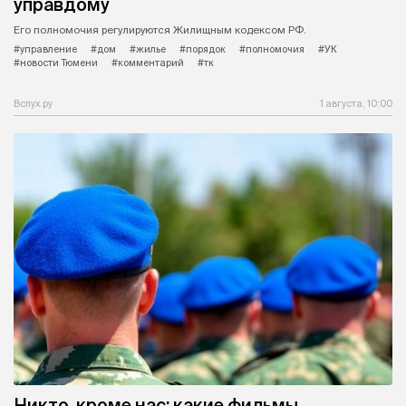
управдому
Его полномочия регулируются Жилищным кодексом РФ.
#управление
#дом
#жилье
#порядок
#полномочия
#УК
#новости Тюмени
#комментарий
#тк
Вслух.ру
1 августа, 10:00
Никто, кроме нас: какие фильмы