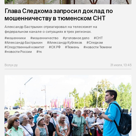
Глава Следкома запросил доклад по
мошенничеству в тюменском СНТ
Александр Бастрыкин отреагировал на телесюжет на
федеральном канале о ситуациях в трех регионах.
#мошенники
#мошенничество
#уголовное дело
#СНТ
#Александр Бастрыкин
#Александр Кубляков
#Следком
#Следственный комитет
#СК РФ
#Тюмень
#новости Тюмени
#новости России
#тк
Вслух.ру
31 июля, 13:45