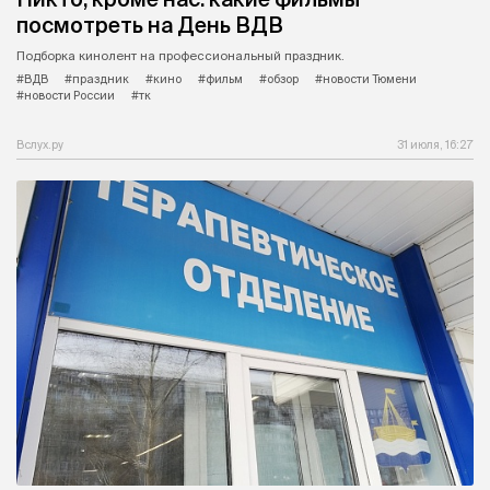
посмотреть на День ВДВ
Подборка кинолент на профессиональный праздник.
#ВДВ
#праздник
#кино
#фильм
#обзор
#новости Тюмени
#новости России
#тк
Вслух.ру
31 июля, 16:27