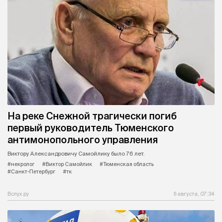
На реке Снежной трагически погиб
первый руководитель Тюменского
антимонопольного управления
Виктору Александровичу Самойлику было 76 лет.
#некролог
#Виктор Самойлик
#Тюменская область
#Санкт-Петербург
#тк
Вслух.ру
6 августа, 07:34