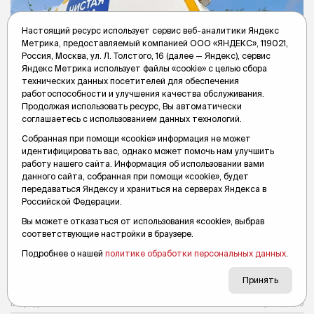
Настоящий ресурс использует сервис веб-аналитики Яндекс
Метрика, предоставляемый компанией ООО «ЯНДЕКС», 119021,
Россия, Москва, ул. Л. Толстого, 16 (далее — Яндекс), сервис
Яндекс Метрика использует файлы «cookie» с целью сбора
технических данных посетителей для обеспечения
работоспособности и улучшения качества обслуживания.
Продолжая использовать ресурс, Вы автоматически
соглашаетесь с использованием данных технологий.
Собранная при помощи «cookie» информация не может
идентифицировать вас, однако может помочь нам улучшить
работу нашего сайта. Информация об использовании вами
данного сайта, собранная при помощи «cookie», будет
передаваться Яндексу и храниться на серверах Яндекса в
«Чистая вода» в Тюмени и
Российской Федерации.
Тюменском округе: график 50
Вы можете отказаться от использования «cookie», выбрав
передвижных пунктов на 6 августа
соответствующие настройки в браузере.
Набрать воду бесплатно можно в течение дня.
Подробнее о нашей
политике обработки персональных данных
.
#чистая вода
#график
#вода
#бесплатно
#Тюмень
#Тюменский округ
#новости Тюмени
#тк
Принять
Вслух.ру
6 августа, 06:59