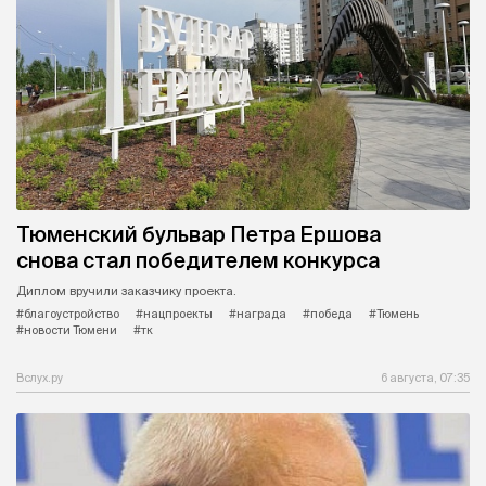
Тюменский бульвар Петра Ершова
снова стал победителем конкурса
Диплом вручили заказчику проекта.
#благоустройство
#нацпроекты
#награда
#победа
#Тюмень
#новости Тюмени
#тк
Вслух.ру
6 августа, 07:35