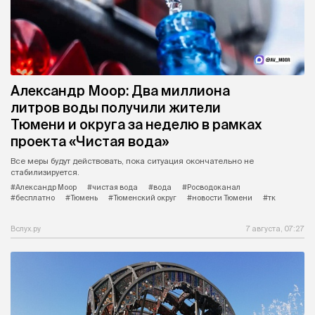
Александр Моор: Два миллиона
литров воды получили жители
Тюмени и округа за неделю в рамках
проекта «Чистая вода»
Все меры будут действовать, пока ситуация окончательно не
стабилизируется.
#Александр Моор
#чистая вода
#вода
#Росводоканал
#бесплатно
#Тюмень
#Тюменский округ
#новости Тюмени
#тк
Вслух.ру
7 августа, 07:27