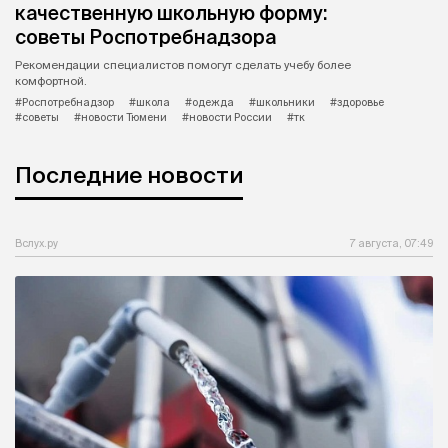
качественную школьную форму:
советы Роспотребнадзора
Рекомендации специалистов помогут сделать учебу более
комфортной.
#Роспотребнадзор
#школа
#одежда
#школьники
#здоровье
#советы
#новости Тюмени
#новости России
#тк
Последние новости
Вслух.ру
7 августа, 07:49