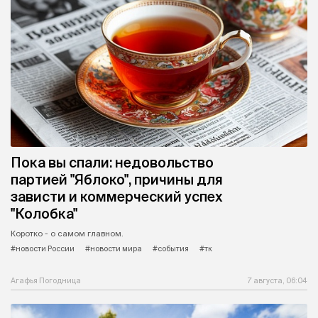
Пока вы спали: недовольство
партией "Яблоко", причины для
зависти и коммерческий успех
"Колобка"
Коротко - о самом главном.
#новости России
#новости мира
#события
#тк
Агафья Погодница
7 августа, 06:04