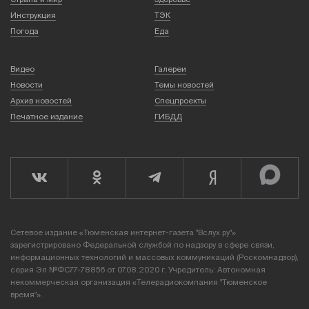
Инструкция
ТЭК
Погода
Еда
Видео
Галереи
Новости
Темы новостей
Архив новостей
Спецпроекты
Печатное издание
ГИБДД
Сетевое издание «Тюменская интернет-газета "Вслух.ру"»
зарегистрировано Федеральной службой по надзору в сфере связи,
информационных технологий и массовых коммуникаций (Роскомнадзор),
серия Эл №ФС77-78856 от 07.08.2020 г. Учредитель: Автономная
некоммерческая организация «Телерадиокомпания "Тюменское
время"».