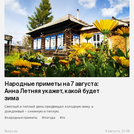
Народные приметы на 7 августа:
Анна Летняя укажет, какой будет
зима
Светлый и теплый день предвещал холодную зиму, а
дождливый – снежную и теплую.
#народные приметы
#погода
#тк
Вслух.ру
6 августа, 21:08