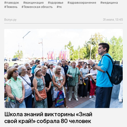
#паводок
#вакцинация
#здоровье
#здравоохранение
#медицина
#Тюмень
#Тюменская область
#тк
Вслух.ру
31 июля, 13:45
Школа знаний викторины «Знай
свой край!» собрала 80 человек