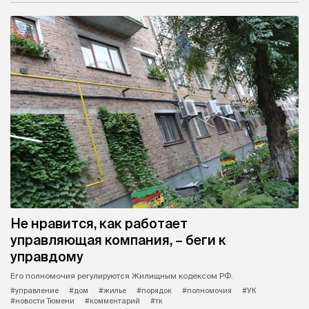
Не нравится, как работает
управляющая компания, – беги к
управдому
Его полномочия регулируются Жилищным кодексом РФ.
#управление
#дом
#жилье
#порядок
#полномочия
#УК
#новости Тюмени
#комментарий
#тк