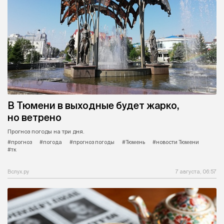
В Тюмени в выходные будет жарко,
но ветрено
Прогноз погоды на три дня.
#прогноз
#погода
#прогноз погоды
#Тюмень
#новости Тюмени
#тк
Вслух.ру
7 августа, 06:57