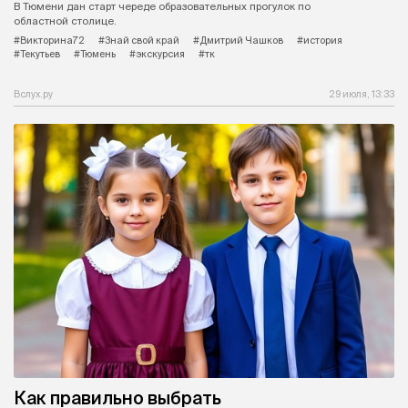
В Тюмени дан старт череде образовательных прогулок по
областной столице.
#Викторина72
#Знай свой край
#Дмитрий Чашков
#история
#Текутьев
#Тюмень
#экскурсия
#тк
Вслух.ру
29 июля, 13:33
Как правильно выбрать