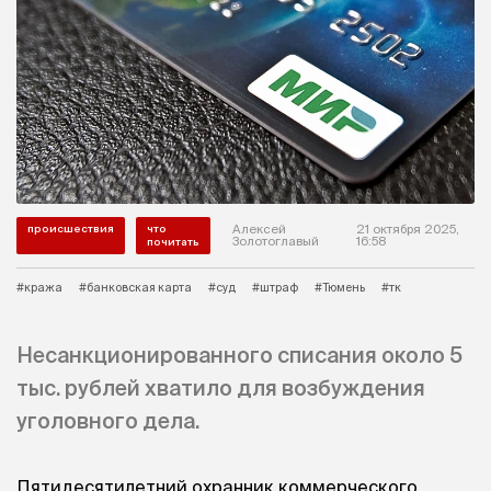
происшествия
что
Алексей
21 октября 2025,
Золотоглавый
16:58
почитать
#кража
#банковская карта
#суд
#штраф
#Тюмень
#тк
Несанкционированного списания около 5
тыс. рублей хватило для возбуждения
уголовного дела.
Пятидесятилетний охранник коммерческого