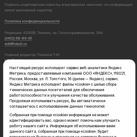
Подпись «партнерская новость» в материалах означает, что информация
имеет рекламный характер.
Политика конфиденциальности
Редакция: 625035, Тюмень, пр. Геологоразведчиков, 28А
(3452) 68-89-05
edit@vsluh.ru
Главный редактор: Панкина Т.Ю.
kika@vsluh.ru
Настоящий ресурс использует сервис веб-аналитики Яндекс
По вопросам рекламы:
Метрика, предоставляемый компанией ООО «ЯНДЕКС», 119021,
(3452) 68-89-78
Россия, Москва, ул. Л. Толстого, 16 (далее — Яндекс), сервис
kotovaev@sibinformburo.ru
Яндекс Метрика использует файлы «cookie» с целью сбора
mim@vsluh.ru
технических данных посетителей для обеспечения
работоспособности и улучшения качества обслуживания.
Продолжая использовать ресурс, Вы автоматически
соглашаетесь с использованием данных технологий.
Собранная при помощи «cookie» информация не может
идентифицировать вас, однако может помочь нам улучшить
работу нашего сайта. Информация об использовании вами
данного сайта, собранная при помощи «cookie», будет
© 2000-2026 Тюменская интернет-газета «Вслух.ру»
16+
передаваться Яндексу и храниться на серверах Яндекса в