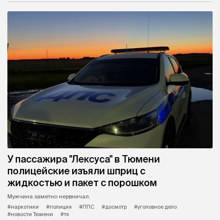
У пассажира "Лексуса" в Тюмени
полицейские изъяли шприц с
жидкостью и пакет с порошком
Мужчина заметно нервничал.
#наркотики
#полиция
#ППС
#досмотр
#уголовное дело
#новости Тюмени
#тк