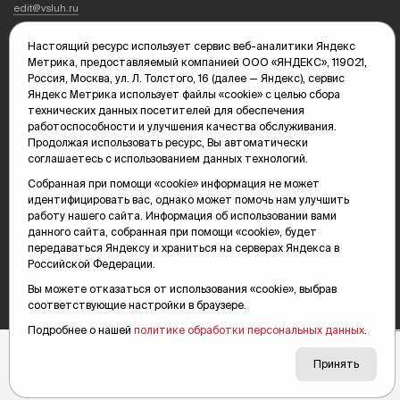
edit@vsluh.ru
Главный редактор: Панкина Т.Ю.
Настоящий ресурс использует сервис веб-аналитики Яндекс
kika@vsluh.ru
Метрика, предоставляемый компанией ООО «ЯНДЕКС», 119021,
Россия, Москва, ул. Л. Толстого, 16 (далее — Яндекс), сервис
По вопросам рекламы:
Яндекс Метрика использует файлы «cookie» с целью сбора
(3452) 68-89-78
технических данных посетителей для обеспечения
kotovaev@sibinformburo.ru
работоспособности и улучшения качества обслуживания.
mim@vsluh.ru
Продолжая использовать ресурс, Вы автоматически
соглашаетесь с использованием данных технологий.
Собранная при помощи «cookie» информация не может
идентифицировать вас, однако может помочь нам улучшить
работу нашего сайта. Информация об использовании вами
данного сайта, собранная при помощи «cookie», будет
передаваться Яндексу и храниться на серверах Яндекса в
Российской Федерации.
© 2000-2026 Тюменская интернет-газета «Вслух.ру»
16+
Карта сайта
Вы можете отказаться от использования «cookie», выбрав
соответствующие настройки в браузере.
Подробнее о нашей
политике обработки персональных данных
.
Принять