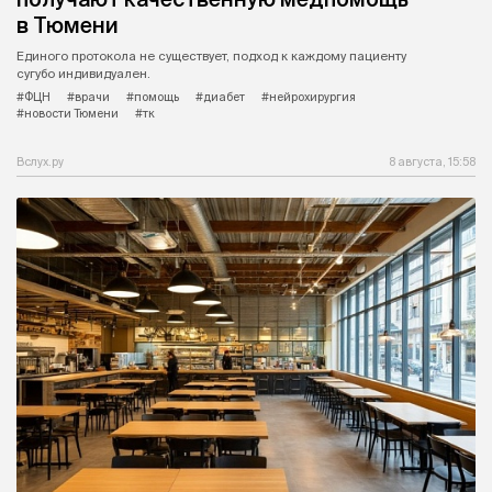
в Тюмени
Единого протокола не существует, подход к каждому пациенту
сугубо индивидуален.
#ФЦН
#врачи
#помощь
#диабет
#нейрохирургия
#новости Тюмени
#тк
Вслух.ру
8 августа, 15:58