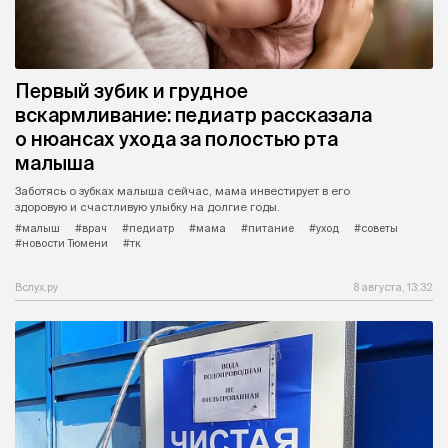
Первый зубик и грудное
вскармливание: педиатр рассказала
о нюансах ухода за полостью рта
малыша
Заботясь о зубках малыша сейчас, мама инвестирует в его
здоровую и счастливую улыбку на долгие годы.
#малыш
#врач
#педиатр
#мама
#питание
#уход
#советы
#новости Тюмени
#тк
Вслух.ру
8 августа, 13:32