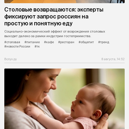
Столовые возвращаются: эксперты
фиксируют запрос россиян на
простую и понятную еду
Социально-экономический эффект от возрождения столовых
выходит далеко за рамки индустрии гостеприимства.
#столовая
#питание
#кафе
#ресторан
#общепит
#тренд
#новости России
#тк
Вслух.ру
8 августа, 14:52