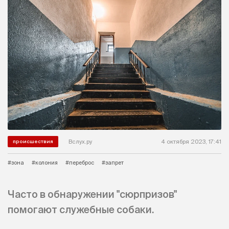
Вслух.ру
4 октября 2023, 17:41
происшествия
#зона
#колония
#переброс
#запрет
Часто в обнаружении "сюрпризов"
помогают служебные собаки.