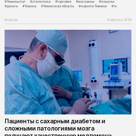
#Тюменьстат
#статистика
#торговля
#магазины
#покупки
#деньги
#Тюмень
#Тюменская область
#новости Тюмени
#тк
Вслух.ру
8 августа, 16:53
Пациенты с сахарным диабетом и
сложными патологиями мозга
получают качественную медпомощь