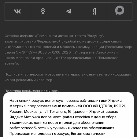
Сетевое издание «Тюменская интернет-газета "Вслух.ру"»
зарегистрировано Федеральной службой по надзору в сфере связи,
информационных технологий и массовых коммуникаций (Роскомнадзор),
серия Эл №ФС77-78856 от 07.08.2020 г. Учредитель: Автономная
некоммерческая организация «Телерадиокомпания "Тюменское
время"».
Подпись «партнерская новость» в материалах означает, что информация
имеет рекламный характер.
Политика конфиденциальности
Настоящий ресурс использует сервис веб-аналитики Яндекс
Редакция: 625035, Тюмень, пр. Геологоразведчиков, 28А
Метрика, предоставляемый компанией ООО «ЯНДЕКС», 119021,
(3452) 68-89-05
Россия, Москва, ул. Л. Толстого, 16 (далее — Яндекс), сервис
edit@vsluh.ru
Яндекс Метрика использует файлы «cookie» с целью сбора
технических данных посетителей для обеспечения
Главный редактор: Панкина Т.Ю.
работоспособности и улучшения качества обслуживания.
kika@vsluh.ru
Продолжая использовать ресурс, Вы автоматически