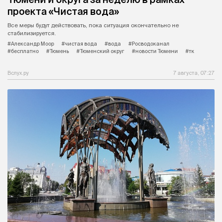
проекта «Чистая вода»
Все меры будут действовать, пока ситуация окончательно не
стабилизируется.
#Александр Моор
#чистая вода
#вода
#Росводоканал
#бесплатно
#Тюмень
#Тюменский округ
#новости Тюмени
#тк
Вслух.ру
7 августа, 07:27