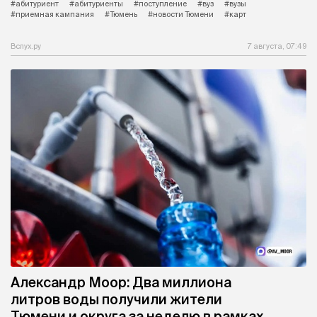
#абитуриент
#абитуриенты
#поступление
#вуз
#вузы
#приемная кампания
#Тюмень
#новости Тюмени
#карт
Вслух.ру
7 августа, 07:49
Александр Моор: Два миллиона
литров воды получили жители
Тюмени и округа за неделю в рамках