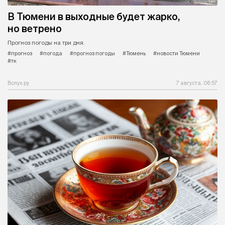
В Тюмени в выходные будет жарко,
но ветрено
Прогноз погоды на три дня.
#прогноз
#погода
#прогноз погоды
#Тюмень
#новости Тюмени
#тк
Вслух.ру
7 августа, 06:57