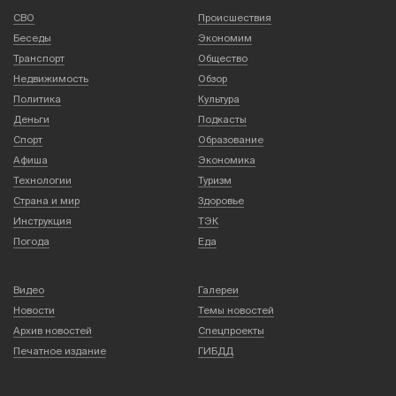
СВО
Происшествия
Беседы
Экономим
Транспорт
Общество
Недвижимость
Обзор
Политика
Культура
Деньги
Подкасты
Спорт
Образование
Афиша
Экономика
Технологии
Туризм
Страна и мир
Здоровье
Инструкция
ТЭК
Погода
Еда
Видео
Галереи
Новости
Темы новостей
Архив новостей
Спецпроекты
Печатное издание
ГИБДД