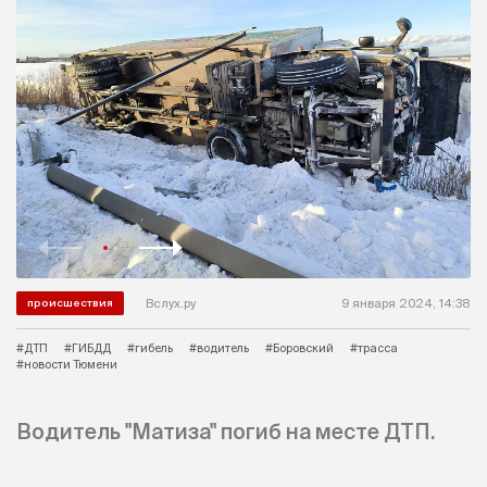
Вслух.ру
9 января 2024, 14:38
происшествия
#ДТП
#ГИБДД
#гибель
#водитель
#Боровский
#трасса
#новости Тюмени
Водитель "Матиза" погиб на месте ДТП.