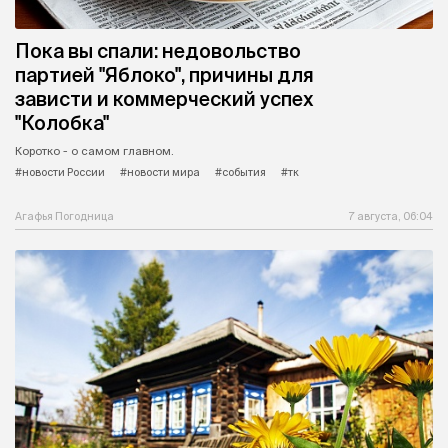
Пока вы спали: недовольство
партией "Яблоко", причины для
зависти и коммерческий успех
"Колобка"
Коротко - о самом главном.
#новости России
#новости мира
#события
#тк
Агафья Погодница
7 августа, 06:04