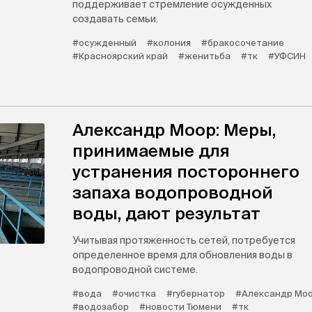
поддерживает стремление осужденных
создавать семьи.
#осужденный
#колония
#бракосочетание
#Красноярский край
#женитьба
#тк
#УФСИН
Александр Моор: Меры,
принимаемые для
устранения постороннего
запаха водопроводной
воды, дают результат
Учитывая протяженность сетей, потребуется
определенное время для обновления воды в
водопроводной системе.
#вода
#очистка
#губернатор
#Александр Мо
#водозабор
#новости Тюмени
#тк