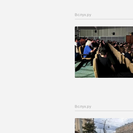
Вслух.ру
Вслух.ру