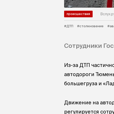
Вслух.р
происшествия
#ДТП
#столкновение
#ав
Сотрудники Гос
Из-за ДТП частичн
автодороги Тюмень
большегруза и «Лад
Движение на автод
регулируется сотр