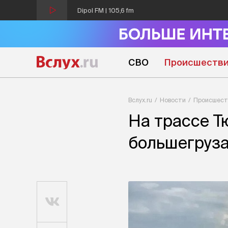
Dipol FM | 105,6 fm
СВО
Происшеств
Вслух.ru
Новости
Происшест
На трассе Т
большегруза