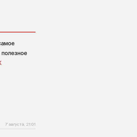
самое
е полезное
X
7 августа, 21:01