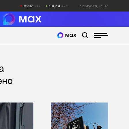
82.17
94.84
7 августа, 17:07
а
ено