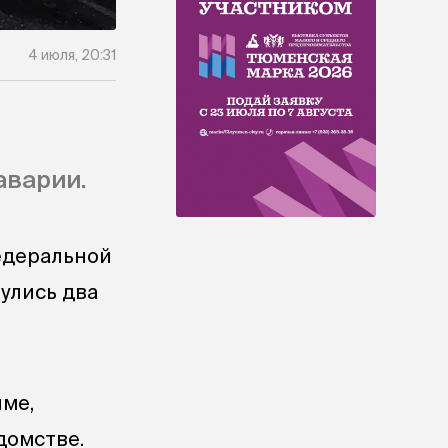
4 июля, 20:31
аварии.
едеральной
улись два
ме,
домстве.