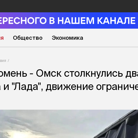
ия
Общество
Экономика
вия
юмень - Омск столкнулись дв
 и "Лада", движение огранич