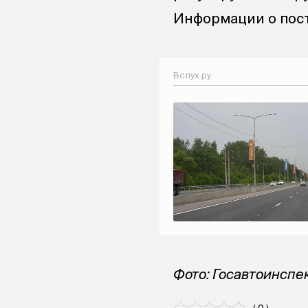
Информации о пост
Вслух.ру
Фото: Госавтоинспе
( 0 )