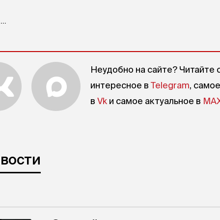
..
Неудобно на сайте? Читайте 
интересное в
Telegram
, само
в
Vk
и самое актуальное в
MA
овости