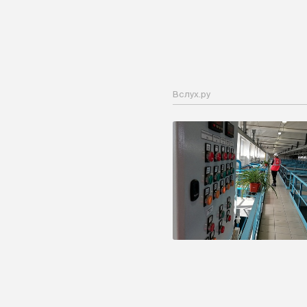
Вслух.ру