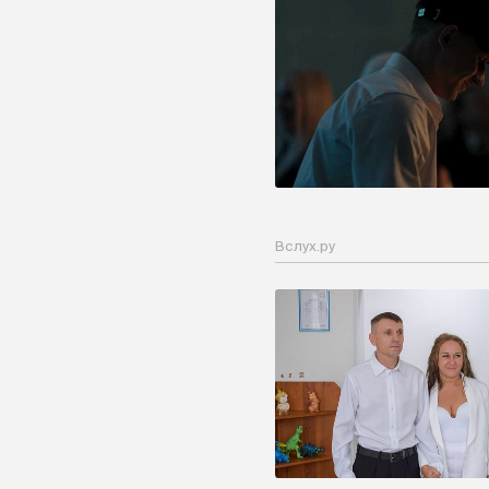
Вслух.ру