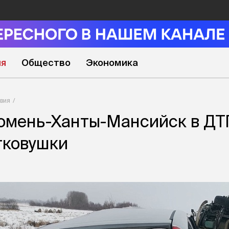
ия
Общество
Экономика
вия
юмень-Ханты-Мансийск в ДТ
гковушки