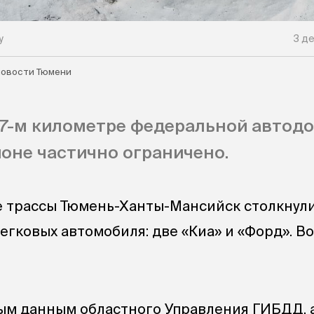
у
3 де
овости Тюмени
7-м километре федеральной автодо
оне частично ограничено.
е трассы Тюмень-Ханты-Мансийск столкнул
егковых автомобиля: две «Киа» и «Форд». В
ым данным областного Управления ГИБДД,