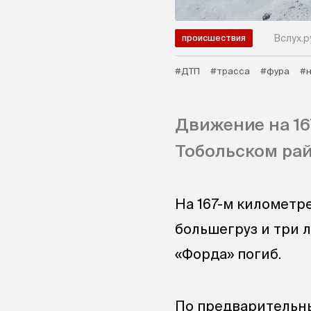
Вслух.р
происшествия
#ДТП
#трасса
#фура
#н
Движение на 16
Тобольском рай
На 167-м километр
большегруз и три л
«Форда» погиб.
По предварительн