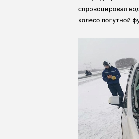
спровоцировал вод
колесо попутной фу