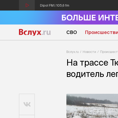
Dipol FM | 105,6 fm
СВО
Происшеств
Вслух.ru
Новости
Происшест
На трассе Т
водитель ле