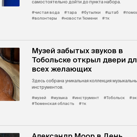
самостоятельно дойти до пункта набора.
#чистая вода
#тара
#бутылки
#штаб
#помо
#волонтеры
#новости Тюмени
#тк
Музей забытых звуков в
Тобольске открыл двери д
всех желающих
Здесь собрана уникальная коллекция музыкальн
инструментов.
#музей
#музыка
#инструмент
#Тобольск
#эк
#Тюменская область
#тк
Александр Моор в День