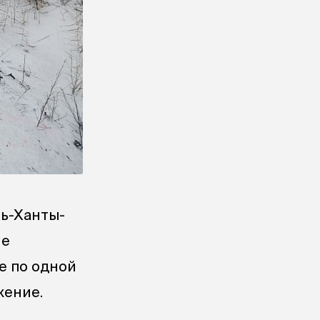
ь-Ханты-
ие
е по одной
жение.