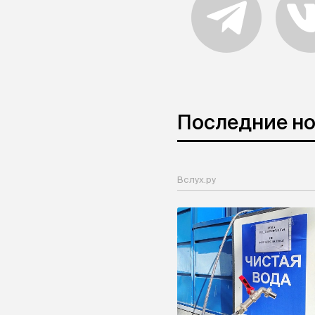
Последние н
Вслух.ру