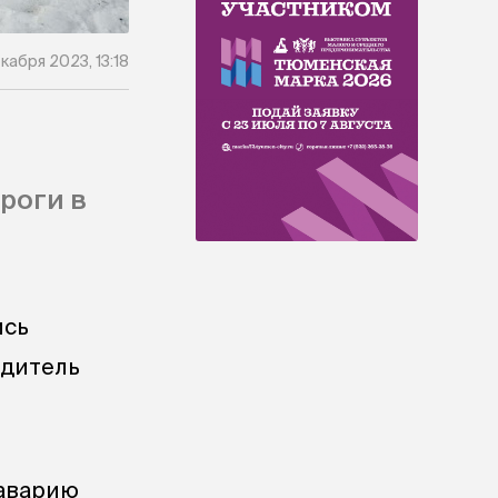
кабря 2023, 13:18
роги в
ись
одитель
 аварию