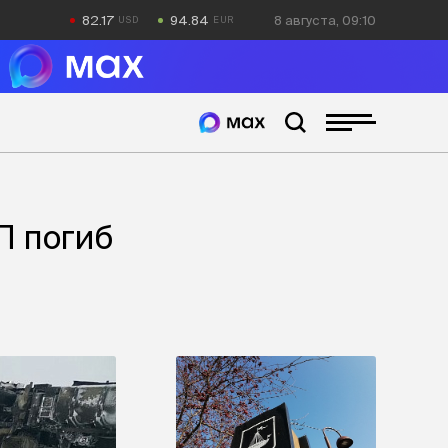
82.17
94.84
8 августа, 09:10
П погиб