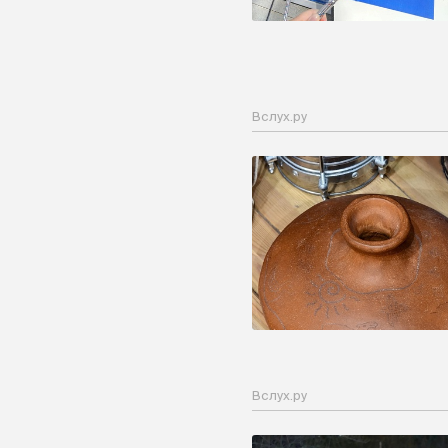
Вслух.ру
Вслух.ру