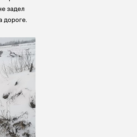
не задел
а дороге.